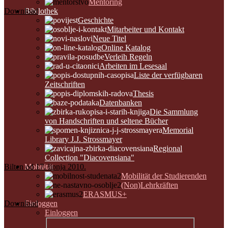
Mentoring
Download
Bibilothek
Geschichte
Mitarbeiter und Kontakt
Neue Titel
Online Katalog
Verleih Regeln
Arbeiten im Lesesaal
Liste der verfügbaren
Zeitschriften
Thesis
Datenbanken
Die Sammlung
von Handschriften und seltene Bücher
Memorial
Library J.J. Strossmayer
Regional
Collection "Diacovensiana"
Bilten od 17. lipnja 2010.
Mobilität
Mobilität der Studierenden
(Non)Lehrkräften
ERASMUS+
Download
Einloggen
Einloggen