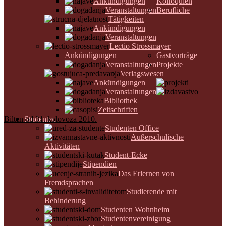
Ankündigungen
Kolloquien
Veranstaltungen
Berufliche
Tätigkeiten
Ankündigungen
Veranstaltungen
Lectio Strossmayer
Ankündigungen
Gastvorträge
Veranstaltungen
Projekte
Verlagswesen
Ankündigungen
Veranstaltungen
Bibliothek
Zeitschriften
Bilten od 31. kolovoza 2010.
Studenten
Studenten Office
Außerschulische
Aktivitäten
Student-Ecke
Stipendien
Das Erlernen von
Fremdsprachen
Studierende mit
Behinderung
Studenten Wohnheim
Studentenvereinigung