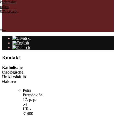
kademsku
odinu
025./2026.
e...
Kontakt
Katholische
theologische
Universität in
Đakovo
Petra
Preradovića
17, p. p.
54
HR -
31400