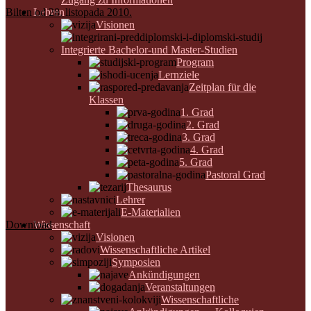
Bilten od 28. listopada 2010.
Lehren
Visionen
Integrierte Bachelor-und Master-Studien
Program
Lernziele
Zeitplan für die
Klassen
1. Grad
2. Grad
3. Grad
4. Grad
5. Grad
Pastoral Grad
Thesaurus
Lehrer
E-Materialien
Download
Wissenschaft
Visionen
Wissenschaftliche Artikel
Symposien
Ankündigungen
Veranstaltungen
Wissenschaftliche