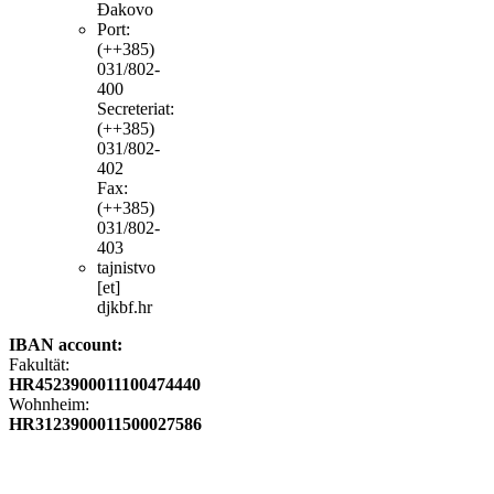
Đakovo
Port:
(++385)
031/802-
400
Secreteriat:
(++385)
031/802-
402
Fax:
(++385)
031/802-
403
tajnistvo
[et]
djkbf.hr
IBAN account:
Fakultät:
HR4523900011100474440
Wohnheim:
HR3123900011500027586