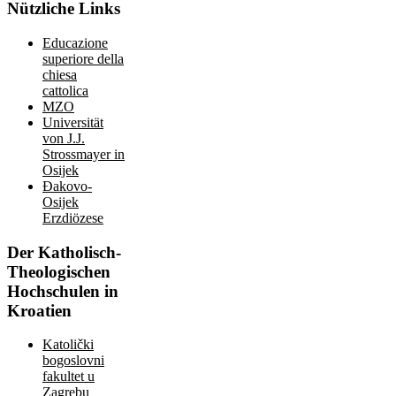
Nützliche
Links
Educazione
superiore della
chiesa
cattolica
MZO
Universität
von J.J.
Strossmayer in
Osijek
Đakovo-
Osijek
Erzdiözese
Der
Katholisch-
Theologischen
Hochschulen in
Kroatien
Katolički
bogoslovni
fakultet u
Zagrebu