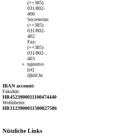
(++385)
031/802-
400
Secreteriat:
(++385)
031/802-
402
Fax:
(++385)
031/802-
403
tajnistvo
[et]
djkbf.hr
IBAN account:
Fakultät:
HR4523900011100474440
Wohnheim:
HR3123900011500027586
Nützliche
Links