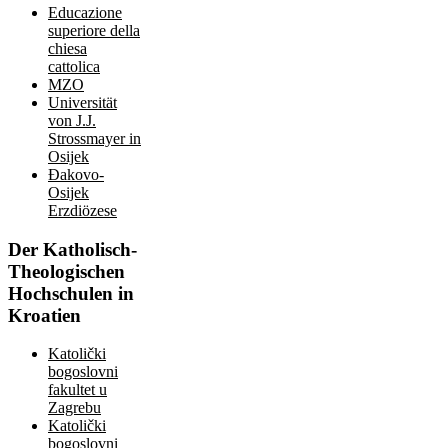
Educazione
superiore della
chiesa
cattolica
MZO
Universität
von J.J.
Strossmayer in
Osijek
Đakovo-
Osijek
Erzdiözese
Der
Katholisch-
Theologischen
Hochschulen in
Kroatien
Katolički
bogoslovni
fakultet u
Zagrebu
Katolički
bogoslovni