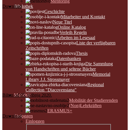
Mentoring
Download
Bibilothek
Geschichte
Mitarbeiter und Kontakt
Neue Titel
Online Katalog
Verleih Regeln
Arbeiten im Lesesaal
Liste der verfügbaren
Zeitschriften
Thesis
Datenbanken
Die Sammlung
von Handschriften und seltene Bücher
Memorial
Library J.J. Strossmayer
Regional
Collection "Diacovensiana"
Bilten od 05. svibnja 2020.
Mobilität
Mobilität der Studierenden
(Non)Lehrkräften
ERASMUS+
Download
Einloggen
Einloggen