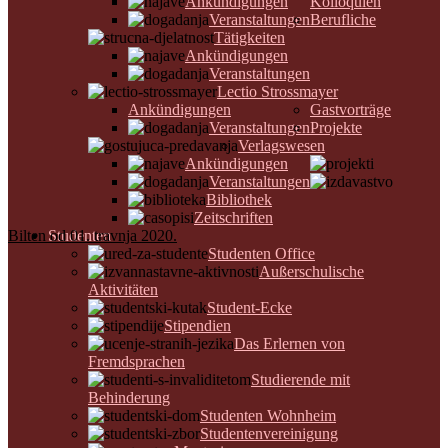
Ankündigungen
Kolloquien
Veranstaltungen
Berufliche
Tätigkeiten
Ankündigungen
Veranstaltungen
Lectio Strossmayer
Ankündigungen
Gastvorträge
Veranstaltungen
Projekte
Verlagswesen
Ankündigungen
Veranstaltungen
Bibliothek
Zeitschriften
Bilten od 01. travnja 2020.
Studenten
Studenten Office
Außerschulische
Aktivitäten
Student-Ecke
Stipendien
Das Erlernen von
Fremdsprachen
Studierende mit
Behinderung
Studenten Wohnheim
Studentenvereinigung