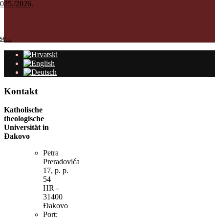
025./2026.
e...
Kontakt
Katholische
theologische
Universität in
Đakovo
Petra
Preradovića
17, p. p.
54
HR -
31400
Đakovo
Port: