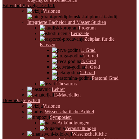
Bilten od 26. veljače 2020.
Lehren
Visionen
Integrierte Bachelor-und Master-Studien
Program
Lernziele
Zeitplan für die
Klassen
1. Grad
2. Grad
3. Grad
4. Grad
5. Grad
Pastoral Grad
Thesaurus
Lehrer
E-Materialien
Download
Wissenschaft
Visionen
Wissenschaftliche Artikel
Symposien
Ankündigungen
Veranstaltungen
Wissenschaftliche