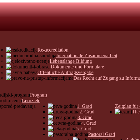
Re-accrediation
Internationale Zusammenarbeit
Lebenslange Bildung
Dokumente und Formulare
Öffentliche Auftragsvergabe
Das Recht auf Zugang zu Inform
Program
Lernziele
1. Grad
Zeitplan für
2. Grad
The
3. Grad
4. Grad
5. Grad
Pastoral Grad
Ankün