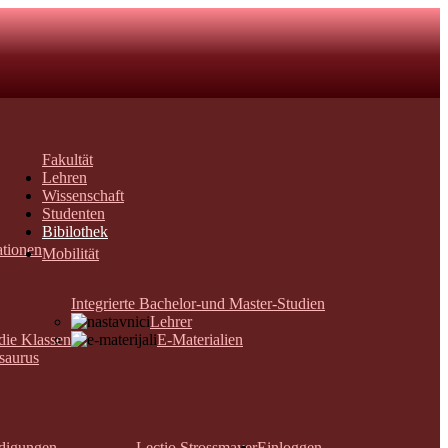
Fakultät
Lehren
Wissenschaft
Studenten
Bibilothek
ationen
Mobilität
Integrierte Bachelor-und Master-Studien
Lehrer
 die Klassen
E-Materialien
saurus
digungen
Lectio Strossmayer
Einloggen