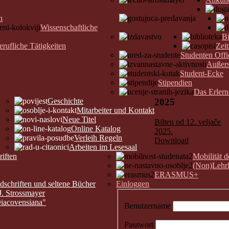
n
Wissenschaftliche
Bi
erufliche Tätigkeiten
Zeit
Studenten Offi
Außers
Student-Ecke
Stipendien
Das Erler
Geschichte
2025
Mitarbeiter und Kontakt
Neue Titel
Bilten od 12. veljače
Online Katalog
2025.
Verleih Regeln
Download
Arbeiten im Lesesaal
riften
Mobilität 
(Non)Lehrk
ERASMUS+
chriften und seltene Bücher
Einloggen
J. Strossmayer
Diacovensiana"
Benutzername
Passwort