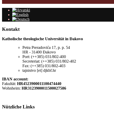
Kontakt
Katholische theologische Universität in Đakovo
Petra Preradovića 17, p. p. 54
HR - 31400 Đakovo
Port: (++385) 031/802-400
Secreteriat: (++385) 031/802-402
Fax: (++385) 031/802-403
tajnistvo [et] djkbf.hr
IBAN account:
Fakultät:
HR4523900011100474440
Wohnheim:
HR3123900011500027586
Nützliche
Links