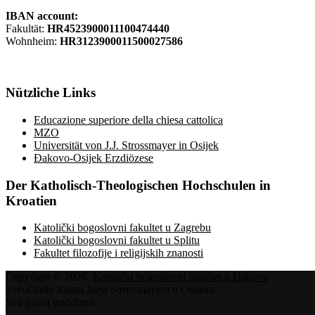
IBAN account:
Fakultät:
HR4523900011100474440
Wohnheim:
HR3123900011500027586
Nützliche
Links
Educazione superiore della chiesa cattolica
MZO
Universität von J.J. Strossmayer in Osijek
Đakovo-Osijek Erzdiözese
Der
Katholisch-Theologischen Hochschulen in
Kroatien
Katolički bogoslovni fakultet u Zagrebu
Katolički bogoslovni fakultet u Splitu
Fakultet filozofije i religijskih znanosti
Copyright © 2026.
Katolički bogoslovni fakultet u Đakovu
Sveučilište Josipa Jurja Strossmayera u Osijeku
Sva prava pridržana