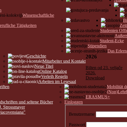
n
Wissenschaftliche
Bi
erufliche Tätigkeiten
Zeit
Studenten Offi
Außers
Student-Ecke
Stipendien
Das Erler
Geschichte
2026
Mitarbeiter und Kontakt
Neue Titel
Bilten od 23. veljače
Online Katalog
2026.
Verleih Regeln
Download
Arbeiten im Lesesaal
riften
Mobilität 
(Non)Lehrk
ERASMUS+
chriften und seltene Bücher
Einloggen
J. Strossmayer
Diacovensiana"
Benutzername
Passwort