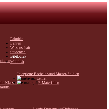
Fakultät
Lehren
Wissenschaft
Studenten
Bibilothek
ationen
Mobilität
Integrierte Bachelor-und Master-Studien
Lehrer
 die Klassen
E-Materialien
saurus
digungen
Lectio Strossmayer
Einloggen