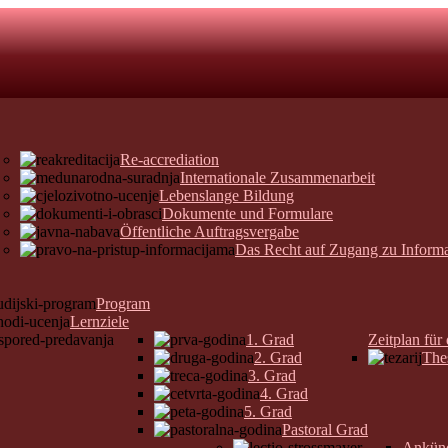
Re-accrediation
Internationale Zusammenarbeit
Lebenslange Bildung
Dokumente und Formulare
Öffentliche Auftragsvergabe
Das Recht auf Zugang zu Inform
Program
Lernziele
1. Grad
Zeitplan für
2. Grad
The
3. Grad
4. Grad
5. Grad
Pastoral Grad
Ankün