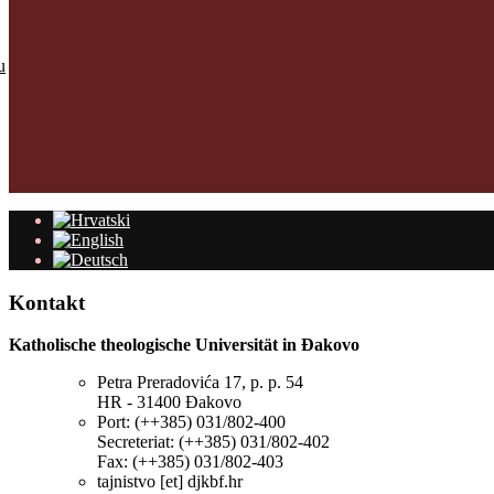
u
Kontakt
Katholische theologische Universität in Đakovo
Petra Preradovića 17, p. p. 54
HR - 31400 Đakovo
Port: (++385) 031/802-400
Secreteriat: (++385) 031/802-402
Fax: (++385) 031/802-403
tajnistvo [et] djkbf.hr