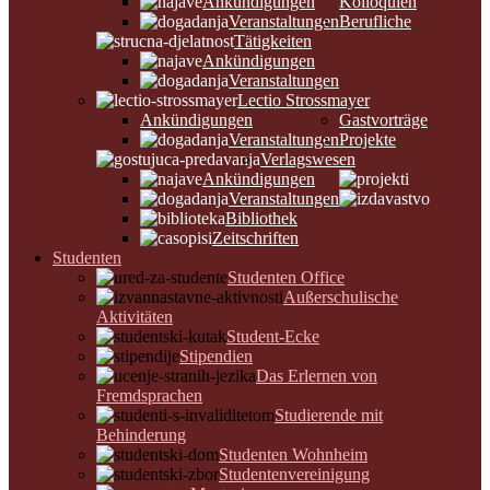
Ankündigungen
Kolloquien
Veranstaltungen
Berufliche
Tätigkeiten
Ankündigungen
Veranstaltungen
Lectio Strossmayer
Ankündigungen
Gastvorträge
Veranstaltungen
Projekte
Verlagswesen
Ankündigungen
Veranstaltungen
Bibliothek
Zeitschriften
Studenten
Studenten Office
Außerschulische
Aktivitäten
Student-Ecke
Stipendien
Das Erlernen von
Fremdsprachen
Studierende mit
Behinderung
Studenten Wohnheim
Studentenvereinigung