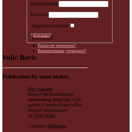
Benutzername
Passwort
Angemeldet bleiben
Passwort vergessen?
Benutzername vergessen?
Vulić Boris
Publication by same author
Dar i zadatak
Radovi Međunarodnoga
znanstvenog simpozija »150
godina Vjesnika Đakovačko-
osječke nadbiskupije«
by
Vulić Boris
Category:
Biblioteka