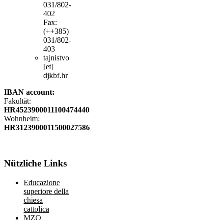
031/802-
402
Fax:
(++385)
031/802-
403
tajnistvo
[et]
djkbf.hr
IBAN account:
Fakultät:
HR4523900011100474440
Wohnheim:
HR3123900011500027586
Nützliche
Links
Educazione
superiore della
chiesa
cattolica
MZO