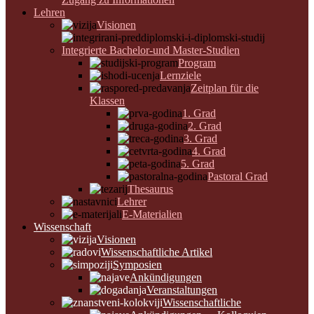
Lehren
Visionen
Integrierte Bachelor-und Master-Studien
Program
Lernziele
Zeitplan für die
Klassen
1. Grad
2. Grad
3. Grad
4. Grad
5. Grad
Pastoral Grad
Thesaurus
Lehrer
E-Materialien
Wissenschaft
Visionen
Wissenschaftliche Artikel
Symposien
Ankündigungen
Veranstaltungen
Wissenschaftliche