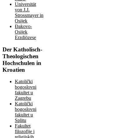
Universität
von J.J.
Strossmayer in
Osijek
Đakovo-
Osijek
Erzdiözese
Der
Katholisch-
Theologischen
Hochschulen in
Kroatien
Katolički
bogoslovni
fakultet u
Zagrebu
Katolički
bogoslovni
fakultet u
Splitu
Fakultet
filozofije i
religijskih