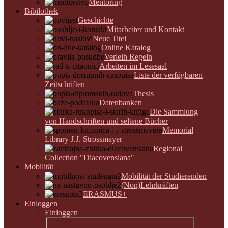
Mentoring
Bibilothek
Geschichte
Mitarbeiter und Kontakt
Neue Titel
Online Katalog
Verleih Regeln
Arbeiten im Lesesaal
Liste der verfügbaren
Zeitschriften
Thesis
Datenbanken
Die Sammlung
von Handschriften und seltene Bücher
Memorial
Library J.J. Strossmayer
Regional
Collection "Diacovensiana"
Mobilität
Mobilität der Studierenden
(Non)Lehrkräften
ERASMUS+
Einloggen
Einloggen