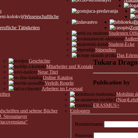
n
Wissenschaftliche
Bi
erufliche Tätigkeiten
Zeit
Studenten Offi
Außers
Student-Ecke
Stipendien
Das Erler
Geschichte
Tukara Drago
Mitarbeiter und Kontakt
Neue Titel
Online Katalog
Publication by
Verleih Regeln
Arbeiten im Lesesaal
riften
Mobilität 
(Non)Lehrk
ERASMUS+
chriften und seltene Bücher
Einloggen
J. Strossmayer
Diacovensiana"
Benutzername
Passwort