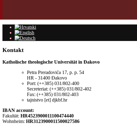
Kontakt
Katholische theologische Universität in Đakovo
Petra Preradovića 17, p. p. 54
HR - 31400 Đakovo
Port: (++385) 031/802-400
Secreteriat: (++385) 031/802-402
Fax: (++385) 031/802-403
tajnistvo [et] djkbf.hr
IBAN account:
Fakultät:
HR4523900011100474440
Wohnheim:
HR3123900011500027586