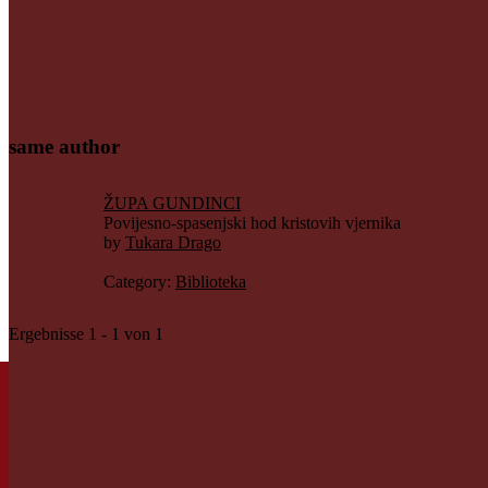
same author
ŽUPA GUNDINCI
Povijesno-spasenjski hod kristovih vjernika
by
Tukara Drago
Category:
Biblioteka
Ergebnisse 1 - 1 von 1