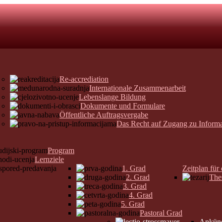
Re-accrediation
Internationale Zusammenarbeit
Lebenslange Bildung
Dokumente und Formulare
Öffentliche Auftragsvergabe
Das Recht auf Zugang zu Inform
Program
Lernziele
1. Grad
Zeitplan für
2. Grad
The
3. Grad
4. Grad
5. Grad
Pastoral Grad
Ankün