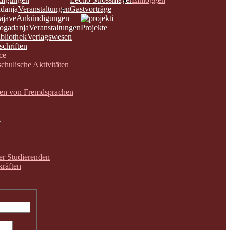
Veranstaltungen
Gastvorträge
Ankündigungen
Veranstaltungen
Projekte
bliothek
Verlagswesen
schriften
ce
chulische Aktivitäten
nen von Fremdsprachen
der Studierenden
räften