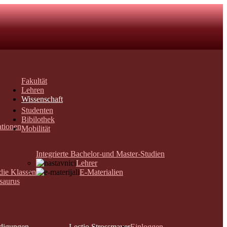
Fakultät
Lehren
Wissenschaft
Studenten
Bibilothek
ationen
Mobilität
Integrierte Bachelor-und Master-Studien
Lehrer
 die Klassen
E-Materialien
saurus
digungen
Lectio Strossmayer
Einloggen