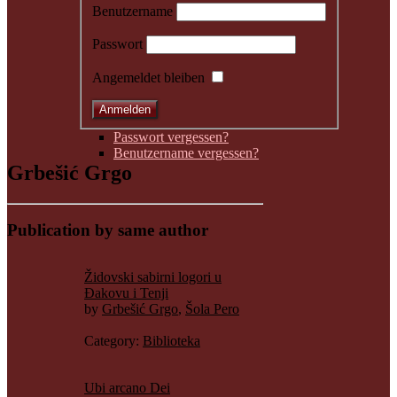
Benutzername
Passwort
Angemeldet bleiben
Passwort vergessen?
Benutzername vergessen?
Grbešić Grgo
Publication by same author
Židovski sabirni logori u
Đakovu i Tenji
by
Grbešić Grgo
,
Šola Pero
Category:
Biblioteka
Ubi arcano Dei