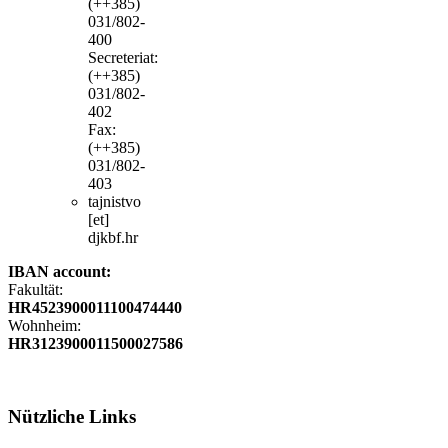
(++385)
031/802-
400
Secreteriat:
(++385)
031/802-
402
Fax:
(++385)
031/802-
403
tajnistvo
[et]
djkbf.hr
IBAN account:
Fakultät:
HR4523900011100474440
Wohnheim:
HR3123900011500027586
Nützliche
Links