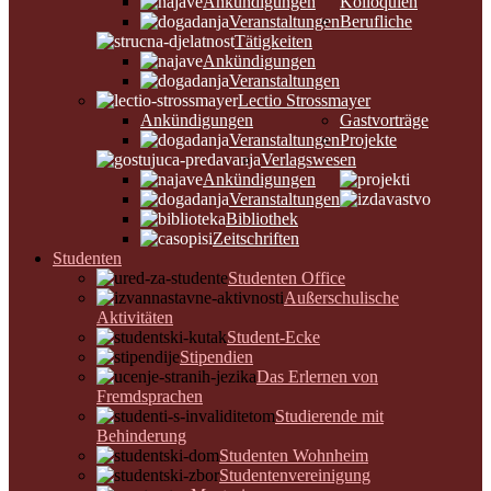
Ankündigungen
Kolloquien
Veranstaltungen
Berufliche
Tätigkeiten
Ankündigungen
Veranstaltungen
Lectio Strossmayer
Ankündigungen
Gastvorträge
Veranstaltungen
Projekte
Verlagswesen
Ankündigungen
Veranstaltungen
Bibliothek
Zeitschriften
Studenten
Studenten Office
Außerschulische
Aktivitäten
Student-Ecke
Stipendien
Das Erlernen von
Fremdsprachen
Studierende mit
Behinderung
Studenten Wohnheim
Studentenvereinigung