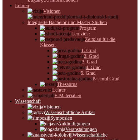
Lehren
Visionen
Integrierte Bachelor-und Master-Studien
Program
Lernziele
Zeitplan für die
Klassen
1. Grad
2. Grad
3. Grad
4. Grad
5. Grad
Pastoral Grad
Thesaurus
Lehrer
E-Materialien
Wissenschaft
Visionen
Wissenschaftliche Artikel
Symposien
Ankündigungen
Veranstaltungen
Wissenschaftliche