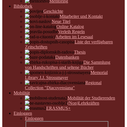
Mentoring
Bibilothek
Geschichte
Mitarbeiter und Kontakt
Neue Titel
Online Katalog
Verleih Regeln
Arbeiten im Lesesaal
Liste der verfügbaren
Zeitschriften
Thesis
Datenbanken
Die Sammlung
von Handschriften und seltene Bücher
Memorial
Library J.J. Strossmayer
Regional
Collection "Diacovensiana"
Mobilität
Mobilität der Studierenden
(Non)Lehrkräften
ERASMUS+
Einloggen
Einloggen