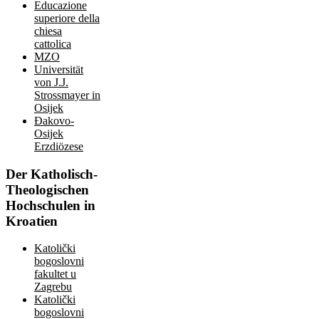
Educazione
superiore della
chiesa
cattolica
MZO
Universität
von J.J.
Strossmayer in
Osijek
Đakovo-
Osijek
Erzdiözese
Der
Katholisch-
Theologischen
Hochschulen in
Kroatien
Katolički
bogoslovni
fakultet u
Zagrebu
Katolički
bogoslovni