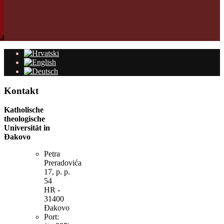
Kontakt
Katholische
theologische
Universität in
Đakovo
Petra
Preradovića
17, p. p.
54
HR -
31400
Đakovo
Port: