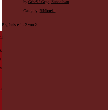
by
Grbešić Grgo
,
Zubac Ivan
Category:
Biblioteka
Ergebnisse 1 - 2 von 2