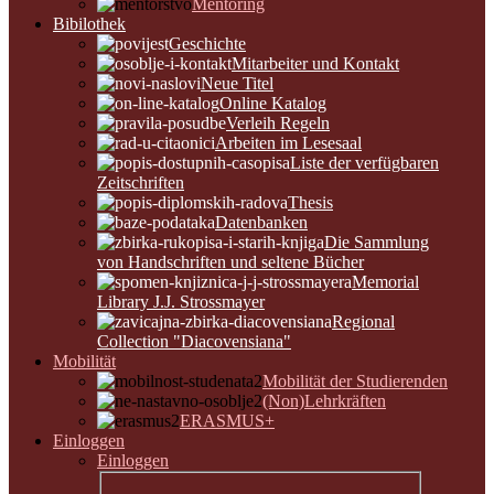
Mentoring
Bibilothek
Geschichte
Mitarbeiter und Kontakt
Neue Titel
Online Katalog
Verleih Regeln
Arbeiten im Lesesaal
Liste der verfügbaren
Zeitschriften
Thesis
Datenbanken
Die Sammlung
von Handschriften und seltene Bücher
Memorial
Library J.J. Strossmayer
Regional
Collection "Diacovensiana"
Mobilität
Mobilität der Studierenden
(Non)Lehrkräften
ERASMUS+
Einloggen
Einloggen