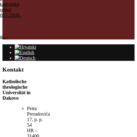
kademsku
odinu
025./2026.
e...
Kontakt
Katholische
theologische
Universität in
Đakovo
Petra
Preradovića
17, p. p.
54
HR -
31400