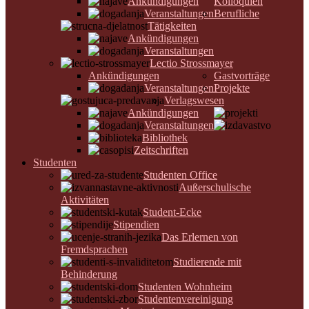
Ankündigungen
Kolloquien
Veranstaltungen
Berufliche
Tätigkeiten
Ankündigungen
Veranstaltungen
Lectio Strossmayer
Ankündigungen
Gastvorträge
Veranstaltungen
Projekte
Verlagswesen
Ankündigungen
Veranstaltungen
Bibliothek
Zeitschriften
Studenten
Studenten Office
Außerschulische
Aktivitäten
Student-Ecke
Stipendien
Das Erlernen von
Fremdsprachen
Studierende mit
Behinderung
Studenten Wohnheim
Studentenvereinigung