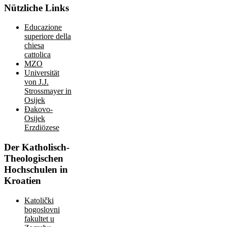
Nützliche
Links
Educazione
superiore della
chiesa
cattolica
MZO
Universität
von J.J.
Strossmayer in
Osijek
Đakovo-
Osijek
Erzdiözese
Der
Katholisch-
Theologischen
Hochschulen in
Kroatien
Katolički
bogoslovni
fakultet u