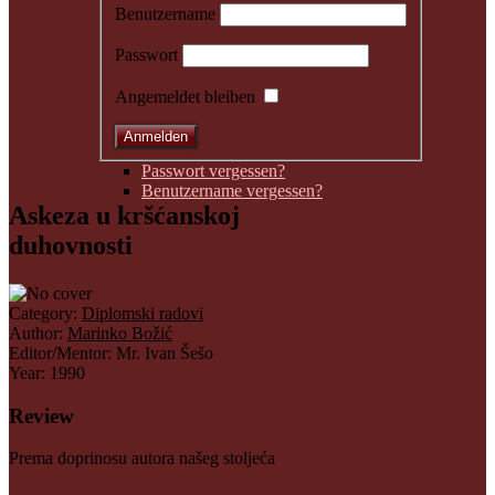
Benutzername
Passwort
Angemeldet bleiben
Passwort vergessen?
Benutzername vergessen?
Askeza u kršćanskoj
duhovnosti
Category:
Diplomski radovi
Author:
Marinko Božić
Editor/Mentor:
Mr. Ivan Šešo
Year:
1990
Review
Prema doprinosu autora našeg stoljeća