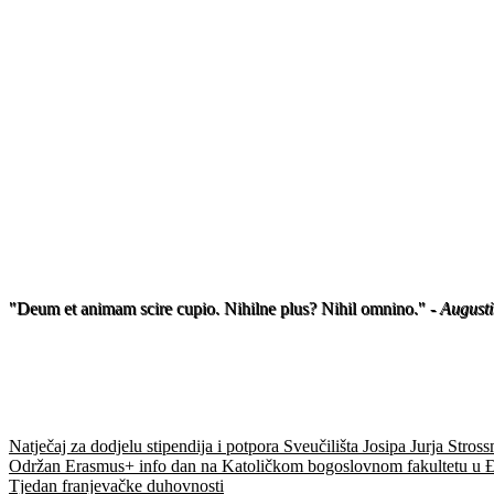
Upisi u 
Upisi u vi
Uvjeti upisa - specijalistički
"Deum et animam scire cupio. Nihilne plus? Nihil omnino."
- August
Natječaj za dodjelu stipendija i potpora Sveučilišta Josipa Jurja St
Održan Erasmus+ info dan na Katoličkom bogoslovnom fakultetu u
Tjedan franjevačke duhovnosti