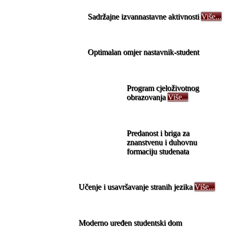
Stručna djelatnost
Alumni
Sadržajne izvannastavne aktivnosti
Više...
ja
er
Gostujuća predavanja
Optimalan omjer nastavnik-student
vaštvo
Program cjeloživotnog
vijest
obrazovanja
Više...
Osoblje i kontakt
Novi naslovi
On-line katalog
Obavijesti
Predanost i briga za
Rad u čitaonici
znanstvenu i duhovnu
Popis dostupnih časopisa
formaciju studenata
(Ne)nastavno osoblje
+
Učenje i usavršavanje stranih jezika
Više...
Moderno uređen studentski dom