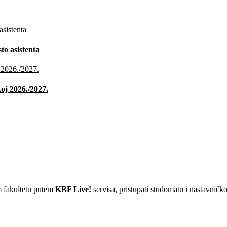
o asistenta
oj 2026./2027.
m fakultetu putem
KBF Live!
servisa, pristupati studomatu i nastavničk