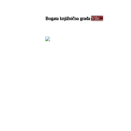
Bogata knjižnična građa
Više...
zinku?
orisničko ime?