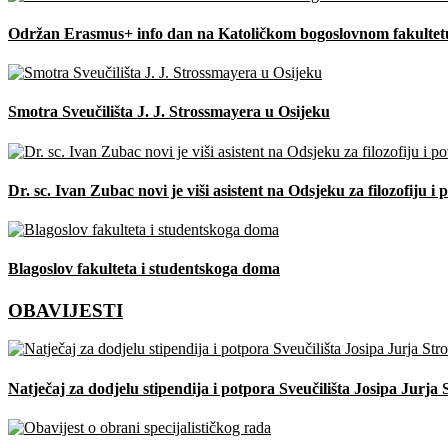
Održan Erasmus+ info dan na Katoličkom bogoslovnom fakulte
Smotra Sveučilišta J. J. Strossmayera u Osijeku
Dr. sc. Ivan Zubac novi je viši asistent na Odsjeku za filozofiju 
Blagoslov fakulteta i studentskoga doma
OBAVIJESTI
Natječaj za dodjelu stipendija i potpora Sveučilišta Josipa Jur