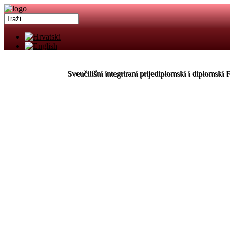
Sveučilišni integrirani prijediplomski i diplomski 
Povijest
Misija i vizija
Uprava
Povjerenstva i odbori
Odsjeci i katedre
Tajništvo
Osiguravanje kvalitete
Reakreditacija
Nastavnici
Vizija
Studijski program
Ishodi učenja
Upisi
Upisi
predavanja