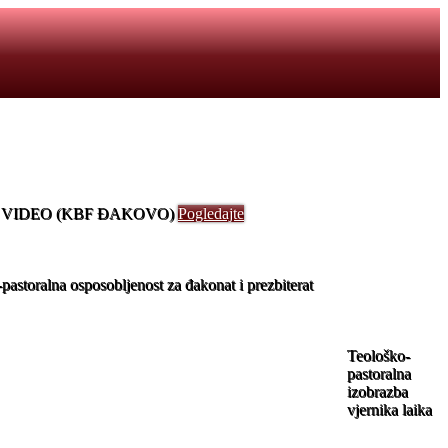
VIDEO (KBF ĐAKOVO)
Pogledajte
t
pastoralna osposobljenost za đakonat i prezbiterat
Teološko-
specijalistički studij Propedeutika psihoterapije i
pastoralna
gram
teoterapije
izobrazba
e-materijali
vjernika laika
vanja