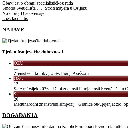
Obavijest o obrani specijalističkog rada
Smotra Sveučilišta J. J. Strossmayera u Osijeku
Novi broj Diacovensije
Dies facultatis
NAJAVE
Tjedan franjevačke duhovnosti
OŽU
11
Znanstveni kolokvij o Sv. Franji Asiškom
OŽU
12
SciArt Osijek 2026 – Dani znanosti i umjetnosti Sveučilišta u O
Svi
20
Međunarodni znanstveni simpozij - Granice otkupljenja: zlo, opr
DOGAĐANJA