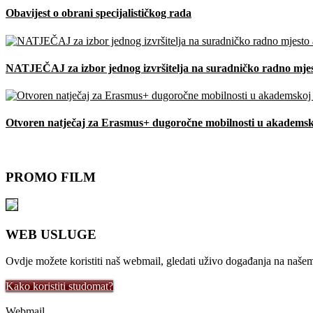
Obavijest o obrani specijalističkog rada
NATJEČAJ za izbor jednog izvršitelja na suradničko radno mjest
Otvoren natječaj za Erasmus+ dugoročne mobilnosti u akademsk
PROMO FILM
WEB USLUGE
Ovdje možete koristiti naš webmail, gledati uživo događanja na naše
Kako koristiti studomat?
Webmail