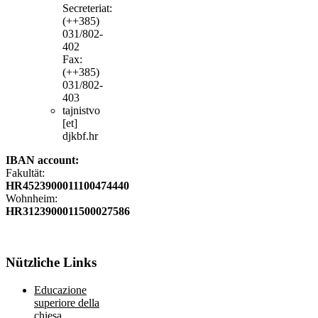
Secreteriat:
(++385)
031/802-
402
Fax:
(++385)
031/802-
403
tajnistvo
[et]
djkbf.hr
IBAN account:
Fakultät:
HR4523900011100474440
Wohnheim:
HR3123900011500027586
Nützliche
Links
Educazione
superiore della
chiesa