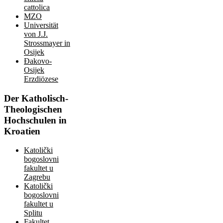
cattolica
MZO
Universität
von J.J.
Strossmayer in
Osijek
Đakovo-
Osijek
Erzdiözese
Der
Katholisch-
Theologischen
Hochschulen in
Kroatien
Katolički
bogoslovni
fakultet u
Zagrebu
Katolički
bogoslovni
fakultet u
Splitu
Fakultet