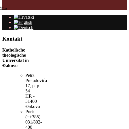
e...
Kontakt
Katholische
theologische
Universität in
Đakovo
Petra
Preradovića
17, p. p.
54
HR -
31400
Đakovo
Port:
(++385)
031/802-
400