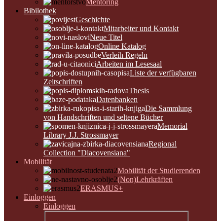
Mentoring
Bibilothek
Geschichte
Mitarbeiter und Kontakt
Neue Titel
Online Katalog
Verleih Regeln
Arbeiten im Lesesaal
Liste der verfügbaren
Zeitschriften
Thesis
Datenbanken
Die Sammlung
von Handschriften und seltene Bücher
Memorial
Library J.J. Strossmayer
Regional
Collection "Diacovensiana"
Mobilität
Mobilität der Studierenden
(Non)Lehrkräften
ERASMUS+
Einloggen
Einloggen