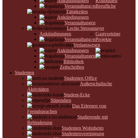
Ankündigungen
Kolloquien
Veranstaltungen
Berufliche
Tätigkeiten
Ankündigungen
Veranstaltungen
Lectio Strossmayer
Ankündigungen
Gastvorträge
Veranstaltungen
Projekte
Verlagswesen
Ankündigungen
Veranstaltungen
Bibliothek
Zeitschriften
Studenten
Studenten Office
Außerschulische
Aktivitäten
Student-Ecke
Stipendien
Das Erlernen von
Fremdsprachen
Studierende mit
Behinderung
Studenten Wohnheim
Studentenvereinigung