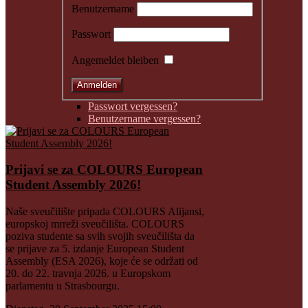
Benutzername
Passwort
Angemeldet bleiben
Passwort vergessen?
Benutzername vergessen?
Prijavi se za COLOURS European
Student Assembly 2026!
Naše sveučilište pripada COLOURS Alijansi,
europskoj mrreži sveučilišta. COLOURS
poziva studente sa svih svojih sveučilišta da
se prijave za 5. izdanje European Student
Assembly (ESA 2026), koje će se održati od
20. do 22. travnja 2026. u Europskom
parlamentu u Strasbourgu.