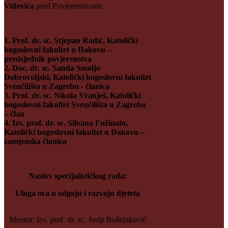
Vidovića
pred Povjerenstvom:
1. Prof. dr. sc. Stjepan Radić, Katolički
bogoslovni fakultet u Đakovu –
predsjednik povjerenstva
2.
Doc. dr. sc. Sanda Smoljo
Dobrovoljski, Katolički bogoslovni fakultet
Sveučilišta u Zagrebu - članica
3. Prof. dr. sc. Nikola Vranješ, Katolički
bogoslovni fakultet Sveučilišta u Zagrebu
– član
4. Izv. prof. dr. sc. Silvana Fužinato,
Katolički bogoslovni fakultet u Đakovu –
zamjenska članica
Naslov specijalističkog rada:
Uloga oca u odgoju i razvoju djeteta
Mentor: izv. prof. dr. sc. Josip Bošnjaković