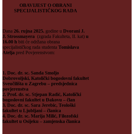
OBAVIJEST O OBRANI
SPECIJALISTIČKOG RADA
Dana
26. rujna 2025.
godine u
Dvorani J.
J. Strossmayera
(zgrada Fakulteta, II. kat)
u
16.00 h
biti će održana obrana
specijalističkog rada studenta
Tomislava
Atelja
pred Povjerenstvom:
1. Doc. dr. sc. Sanda Smoljo
Dobrovoljski, Katolički bogoslovni fakultet
Sveučilišta u Zagrebu – predsjednica
povjerenstva
2. Prof. dr. sc. Stjepan Radić, Katolički
bogoslovni fakultet u Đakovu – član
3. Doc. dr. sc. Sara Jerebic, Teološki
fakultet u Ljubljani – članica
4. Doc. dr. sc. Marija Milić, Filozofski
fakultet u Osijeku – zamjenska članica