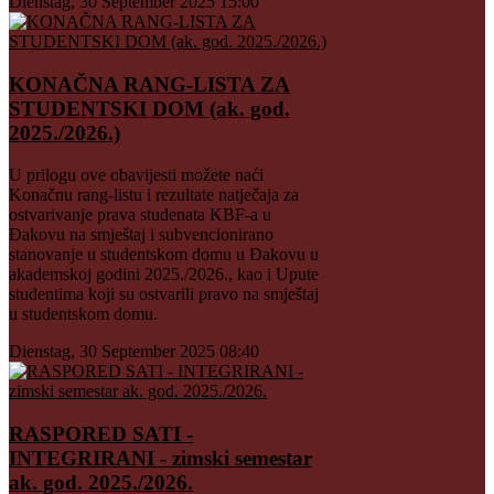
Dienstag, 30 September 2025 15:00
KONAČNA RANG-LISTA ZA
STUDENTSKI DOM (ak. god.
2025./2026.)
U prilogu ove obavijesti možete naći
Konačnu rang-listu i rezultate natječaja za
ostvarivanje prava studenata KBF-a u
Đakovu na smještaj i subvencionirano
stanovanje u studentskom domu u Đakovu u
akademskoj godini 2025./2026., kao i Upute
studentima koji su ostvarili pravo na smještaj
u studentskom domu.
Dienstag, 30 September 2025 08:40
RASPORED SATI -
INTEGRIRANI - zimski semestar
ak. god. 2025./2026.