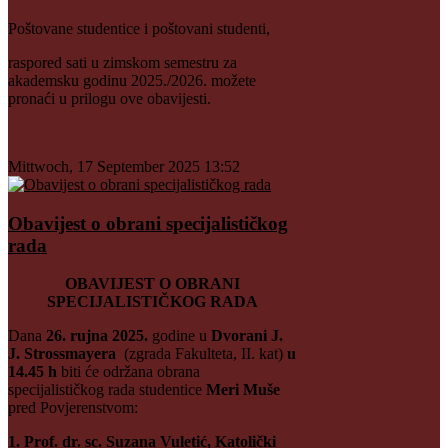
Poštovane studentice i poštovani studenti,
raspored sati u zimskom semestru za
akademsku godinu 2025./2026. možete
pronaći u prilogu ove obavijesti.
Mittwoch, 17 September 2025 13:52
Obavijest o obrani specijalističkog
rada
OBAVIJEST O OBRANI
SPECIJALISTIČKOG RADA
Dana
26. rujna 2025.
godine u
Dvorani J.
J. Strossmayera
(zgrada Fakulteta, II. kat)
u
14.45 h
biti će održana obrana
specijalističkog rada studentice
Meri Muše
pred Povjerenstvom:
1. Prof. dr. sc. Suzana Vuletić, Katolički