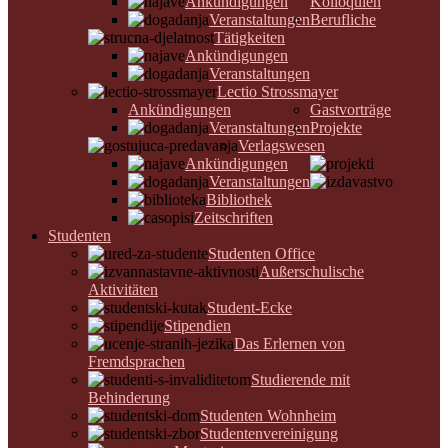
Ankündigungen
Kolloquien
Veranstaltungen
Berufliche
Tätigkeiten
Ankündigungen
Veranstaltungen
Lectio Strossmayer
Ankündigungen
Gastvorträge
Veranstaltungen
Projekte
Verlagswesen
Ankündigungen
Veranstaltungen
Bibliothek
Zeitschriften
Studenten
Studenten Office
Außerschulische
Aktivitäten
Student-Ecke
Stipendien
Das Erlernen von
Fremdsprachen
Studierende mit
Behinderung
Studenten Wohnheim
Studentenvereinigung