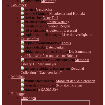
Mentoring
Bibilothek
Geschichte
Mitarbeiter und Kontakt
Neue Titel
Online Katalog
Verleih Regeln
Arbeiten im Lesesaal
Liste der verfügbaren
Zeitschriften
Thesis
Datenbanken
Die Sammlung
von Handschriften und seltene Bücher
Memorial
Library J.J. Strossmayer
Regional
Collection "Diacovensiana"
Mobilität
Mobilität der Studierenden
(Non)Lehrkräften
ERASMUS+
Einloggen
Einloggen