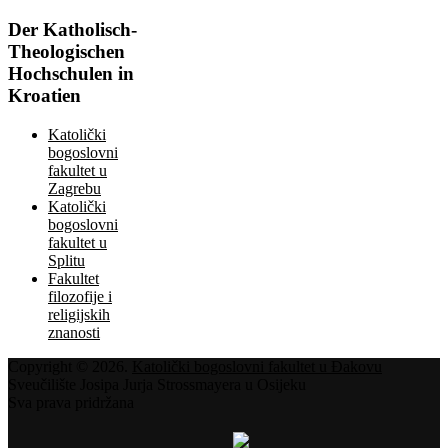
Der
Katholisch-
Theologischen
Hochschulen in
Kroatien
Katolički
bogoslovni
fakultet u
Zagrebu
Katolički
bogoslovni
fakultet u
Splitu
Fakultet
filozofije i
religijskih
znanosti
Copyright © 2026.
Katolički bogoslovni fakultet u Đakovu
Sveučilište Josipa Jurja Strossmayera u Osijeku
Sva prava pridržana