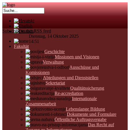
Subscribe to this RSS feed
Dienstag, 14 Oktober 2025
14:51
Fakultät
Geschichte
Missionen und Visionen
Verwaltung
Ausschüsse und
Komissionen
Abteilungen und Dienststellen
Sekretariat
Qualitätssicherung
Re-accrediation
Internationale
Zusammenarbeit
Lebenslange Bildung
Dokumente und Formulare
Öffentliche Auftragsvergabe
Das Recht auf
Zugang zu Informationen