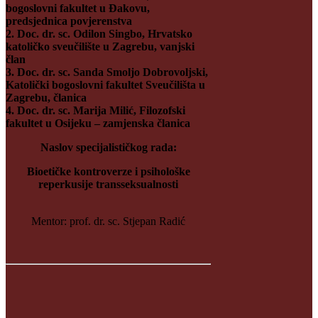
bogoslovni fakultet u Đakovu,
predsjednica povjerenstva
2. Doc. dr. sc. Odilon Singbo, Hrvatsko
katoličko sveučilište u Zagrebu, vanjski
član
3. Doc. dr. sc. Sanda Smoljo Dobrovoljski,
Katolički bogoslovni fakultet Sveučilišta u
Zagrebu, članica
4. Doc. dr. sc. Marija Milić, Filozofski
fakultet u Osijeku – zamjenska članica
Naslov specijalističkog rada:
Bioetičke kontroverze i psihološke
reperkusije transseksualnosti
Mentor: prof. dr. sc. Stjepan Radić