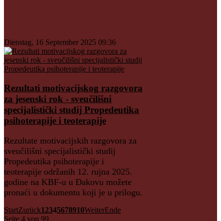
Dienstag, 16 September 2025 09:36
Rezultati motivacijskog razgovora
za jesenski rok - sveučilišni
specijalistički studij Propedeutika
psihoterapije i teoterapije
Rezultate motivacijskih razgovora za
sveučilišni specijalistički studij
Propedeutika psihoterapije i
teoterapije održanih 12. rujna 2025.
godine na KBF-u u Đakovu možete
pronaći u dokumentu koji je u prilogu.
Start
Zurück
1
2
3
4
5
6
7
8
9
10
Weiter
Ende
Seite 4 von 99