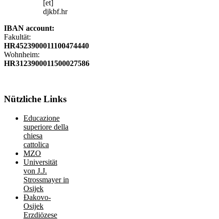
[et]
djkbf.hr
IBAN account:
Fakultät:
HR4523900011100474440
Wohnheim:
HR3123900011500027586
Nützliche
Links
Educazione
superiore della
chiesa
cattolica
MZO
Universität
von J.J.
Strossmayer in
Osijek
Đakovo-
Osijek
Erzdiözese