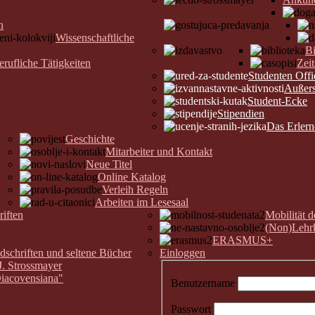
n
Wissenschaftliche
Bi
erufliche Tätigkeiten
Zeit
Studenten Offi
Außers
Student-Ecke
Stipendien
Das Erler
Geschichte
Mitarbeiter und Kontakt
Neue Titel
Online Katalog
Verleih Regeln
Arbeiten im Lesesaal
riften
Mobilität 
(Non)Lehrk
ERASMUS+
chriften und seltene Bücher
Einloggen
J. Strossmayer
Diacovensiana"
Benutzername
Passwort