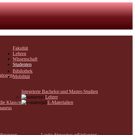
Fakultät
Lehren
Wissenschaft
Studenten
Bibilothek
ationen
Mobilität
Integrierte Bachelor-und Master-Studien
Lehrer
 die Klassen
E-Materialien
saurus
digungen
Lectio Strossmayer
Einloggen