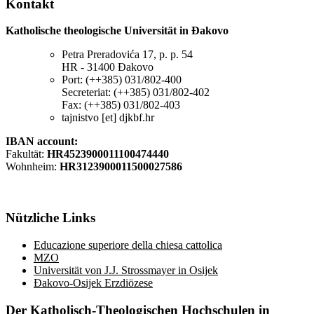
Kontakt
Katholische theologische Universität in Đakovo
Petra Preradovića 17, p. p. 54
HR - 31400 Đakovo
Port: (++385) 031/802-400
Secreteriat: (++385) 031/802-402
Fax: (++385) 031/802-403
tajnistvo [et] djkbf.hr
IBAN account:
Fakultät:
HR4523900011100474440
Wohnheim:
HR3123900011500027586
Nützliche
Links
Educazione superiore della chiesa cattolica
MZO
Universität von J.J. Strossmayer in Osijek
Đakovo-Osijek Erzdiözese
Der
Katholisch-Theologischen Hochschulen in