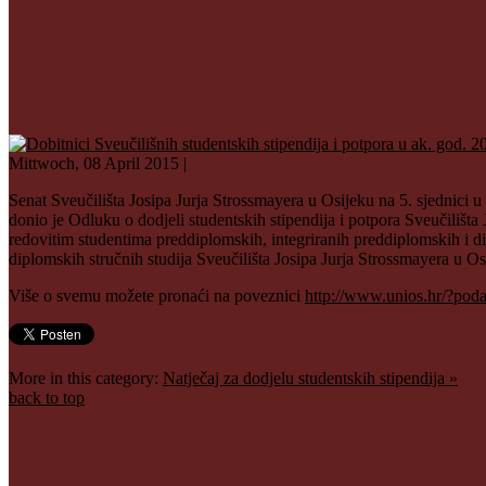
Mittwoch, 08 April 2015 |
Senat Sveučilišta Josipa Jurja Strossmayera u Osijeku na 5. sjednici
donio je Odluku o dodjeli studentskih stipendija i potpora Sveučiliš
redovitim studentima preddiplomskih, integriranih preddiplomskih i di
diplomskih stručnih studija Sveučilišta Josipa Jurja Strossmayera u Os
Više o svemu možete pronaći na poveznici
http://www.unios.hr/?po
More in this category:
Natječaj za dodjelu studentskih stipendija »
back to top