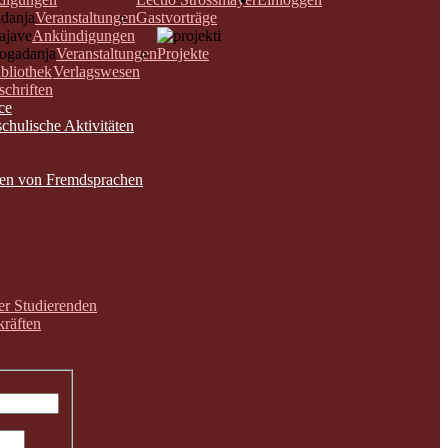
Veranstaltungen
Gastvorträge
Ankündigungen
Veranstaltungen
Projekte
bliothek
Verlagswesen
schriften
ce
chulische Aktivitäten
nen von Fremdsprachen
der Studierenden
räften