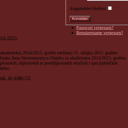
Angemeldet bleiben
Passwort vergessen?
Benutzername vergessen?
 u akademskoj 2014/2015. godini održanoj 31. ožujka 2015. godine
ta Josipa Jurja Strossmayera u Osijeku za akademsku 2014/2015. godinu
plomskih, diplomskih te preddiplomskih stručnih i specijalističkih
ijeku.
datak_id=44&i=53
.