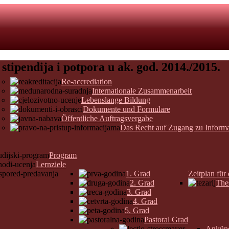
 stipendija i potpora u ak. god. 2014./2015.
Re-accrediation
Internationale Zusammenarbeit
Lebenslange Bildung
Dokumente und Formulare
Öffentliche Auftragsvergabe
Das Recht auf Zugang zu Inform
Program
Lernziele
1. Grad
Zeitplan für
2. Grad
The
3. Grad
4. Grad
5. Grad
Pastoral Grad
Ankün