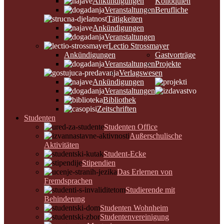
Ankündigungen
Kolloquien
Veranstaltungen
Berufliche
Tätigkeiten
Ankündigungen
Veranstaltungen
Lectio Strossmayer
Ankündigungen
Gastvorträge
Veranstaltungen
Projekte
Verlagswesen
Ankündigungen
Veranstaltungen
Bibliothek
Zeitschriften
Studenten
Studenten Office
Außerschulische
Aktivitäten
Student-Ecke
Stipendien
Das Erlernen von
Fremdsprachen
Studierende mit
Behinderung
Studenten Wohnheim
Studentenvereinigung