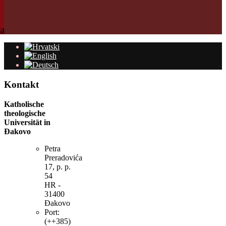
Kontakt
Katholische
theologische
Universität in
Đakovo
Petra
Preradovića
17, p. p.
54
HR -
31400
Đakovo
Port:
(++385)