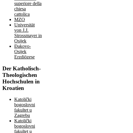
superiore della
chiesa
cattolica
MZO
Universität
von J.J.
Strossmayer in
Osijek
Đakovo-
Osijek
Erzdiözese
Der
Katholisch-
Theologischen
Hochschulen in
Kroatien
Katolički
bogoslovni
fakultet u
Zagrebu
Katolički
bogoslovni
fakultet u