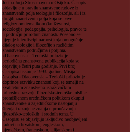
Josipa Jurja Strossmayera u Osijeku. Časopis
objavljuje u pravilu znanstvene radove iz
znanstvenih polja teologije i filozofije, ali i iz
drugih znanstvenih polja koja se bave
religioznom tematikom (književnost,
sociologija, pedagogija, psihologija, pravo) te
u području prirodnih znanosti. Posebno se
njeguje interdisciplinarnost koja omogućuje
dijalog teologije i filozofije s različitim
znanstvenim područjima i poljima.
«Diacovensia – Teološki prilozi» je
periodična znanstvena publikacija koja se
objavljuje četiri puta godišnje. Prvi broj
Časopisa tiskan je 1993. godine. Misija
časopisa «Diacovensia – Teološki prilozi» je
doprinos razvitku znanosti koji se temelji na
kvalitetnim znanstveno-istraživačkim
prinosima razvoju filozofsko-teološke misli te
promišljenom uredničkom politikom okupiti
znanstvenike u zajedničkome nastojanju
širenja i razmjene znanja u proučavanju
filozofsko-teoloških i srodnih tema. U
Časopisu se objavljuju isključivo neobjavljeni
radovi na hrvatskom, engleskom,
njemačkom, francuskom, talijanskom i