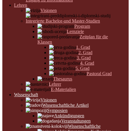
Lehren
Visionen
Integrierte Bachelor-und Master-Studien
Program
Lernziele
Zeitplan für die
Klassen
1. Grad
2. Grad
3. Grad
4. Grad
5. Grad
Pastoral Grad
Thesaurus
Lehrer
E-Materialien
Wissenschaft
Visionen
Wissenschaftliche Artikel
Symposien
Ankündigungen
Veranstaltungen
Wissenschaftliche