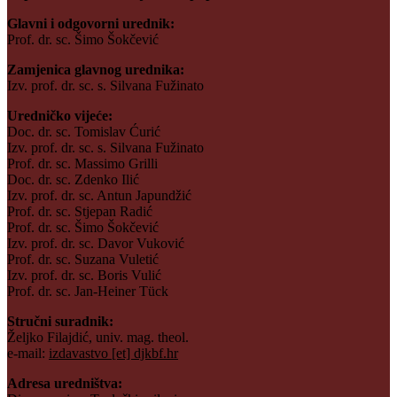
Glavni i odgovorni urednik:
Prof. dr. sc. Šimo Šokčević
Zamjenica glavnog urednika:
Izv. prof. dr. sc. s. Silvana Fužinato
Uredničko vijeće:
Doc. dr. sc. Tomislav Ćurić
Izv. prof. dr. sc. s. Silvana Fužinato
Prof. dr. sc. Massimo Grilli
Doc. dr. sc. Zdenko Ilić
Izv. prof. dr. sc. Antun Japundžić
Prof. dr. sc. Stjepan Radić
Prof. dr. sc. Šimo Šokčević
Izv. prof. dr. sc. Davor Vuković
Prof. dr. sc. Suzana Vuletić
Izv. prof. dr. sc. Boris Vulić
Prof. dr. sc. Jan-Heiner Tück
Stručni suradnik:
Željko Filajdić, univ. mag. theol.
e-mail:
izdavastvo [et] djkbf.hr
Adresa uredništva: