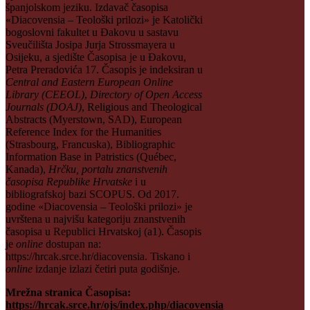
španjolskom jeziku. Izdavač časopisa
«Diacovensia – Teološki prilozi» je Katolički
bogoslovni fakultet u Đakovu u sastavu
Sveučilišta Josipa Jurja Strossmayera u
Osijeku, a sjedište Časopisa je u Đakovu,
Petra Preradovića 17. Časopis je indeksiran u
Central and Eastern European Online
Library (CEEOL)
,
Directory of Open Access
Journals (DOAJ)
, Religious and Theological
Abstracts (Myerstown, SAD), European
Reference Index for the Humanities
(Strasbourg, Francuska), Bibliographic
Information Base in Patristics (Québec,
Kanada),
Hrčku, portalu znanstvenih
časopisa Republike Hrvatske
i u
bibliografskoj bazi SCOPUS. Od 2017.
godine «Diacovensia – Teološki prilozi» je
uvrštena u najvišu kategoriju znanstvenih
časopisa u Republici Hrvatskoj (a1). Časopis
je
online
dostupan na:
https://hrcak.srce.hr/diacovensia. Tiskano i
online
izdanje izlazi četiri puta godišnje.
Mrežna stranica Časopisa:
https://hrcak.srce.hr/ojs/index.php/diacovensia