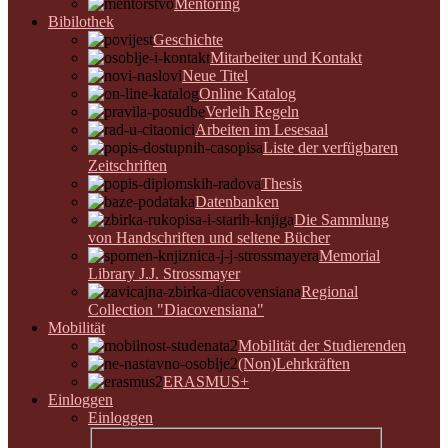
Mentoring
Bibilothek
Geschichte
Mitarbeiter und Kontakt
Neue Titel
Online Katalog
Verleih Regeln
Arbeiten im Lesesaal
Liste der verfügbaren
Zeitschriften
Thesis
Datenbanken
Die Sammlung
von Handschriften und seltene Bücher
Memorial
Library J.J. Strossmayer
Regional
Collection "Diacovensiana"
Mobilität
Mobilität der Studierenden
(Non)Lehrkräften
ERASMUS+
Einloggen
Einloggen