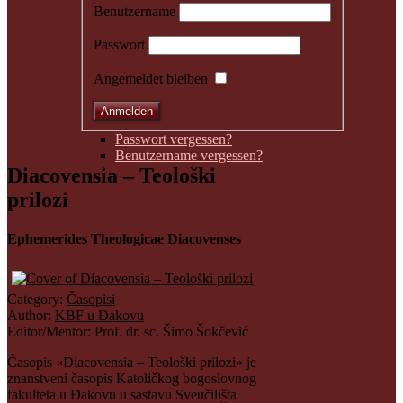
Benutzername
Passwort
Angemeldet bleiben
Passwort vergessen?
Benutzername vergessen?
Diacovensia – Teološki
prilozi
Ephemerides Theologicae Diacovenses
Category:
Časopisi
Author:
KBF u Đakovu
Editor/Mentor:
Prof. dr. sc. Šimo Šokčević
Časopis «Diacovensia – Teološki prilozi» je
znanstveni časopis Katoličkog bogoslovnog
fakulteta u Đakovu u sastavu Sveučilišta