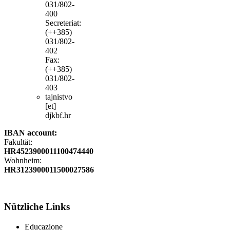
031/802-
400
Secreteriat:
(++385)
031/802-
402
Fax:
(++385)
031/802-
403
tajnistvo
[et]
djkbf.hr
IBAN account:
Fakultät:
HR4523900011100474440
Wohnheim:
HR3123900011500027586
Nützliche
Links
Educazione