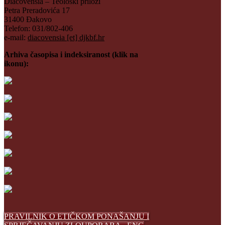
Diacovensia – Teološki prilozi
Petra Preradovića 17
31400 Đakovo
Telefon: 031/802-406
e-mail:
diacovensia [et] djkbf.hr
Arhiva časopisa i indeksiranost (klik na
ikonu):
PRAVILNIK O ETIČKOM PONAŠANJU I