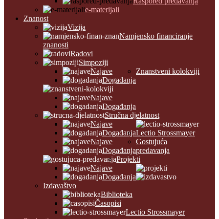
Raspored predavanja
e-materijali
Znanost
Vizija
Namjensko financiranje
znanosti
Radovi
Simpoziji
Najave
Znanstveni kolokviji
Događanja
Najave
Događanja
Stručna djelatnost
Najave
Događanja
Lectio Strossmayer
Najave
Gostujuća
Događanja
predavanja
Projekti
Najave
Događanja
Izdavaštvo
Biblioteka
Časopisi
Lectio Strossmayer