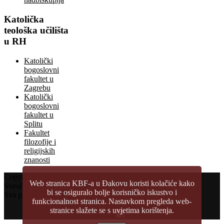
Katolička
teološka učilišta
u RH
Katolički
bogoslovni
fakultet u
Zagrebu
Katolički
bogoslovni
fakultet u
Splitu
Fakultet
filozofije i
religijskih
znanosti
Copyright © 2026.
Katolički bogoslovni fakultet u Đakovu
Web stranica KBF-a u Đakovu koristi kolačiće kako
Sveučilište Josipa Jurja Strossmayera u Osijeku
bi se osiguralo bolje korisničko iskustvo i
Sva prava pridržana
funkcionalnost stranica. Nastavkom pregleda web-
stranice slažete se s uvjetima korištenja.