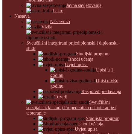
Javna savjetovanja
Ustroj
Nastava
Nastavnici
Vizija
Sveučilišni integrirani prijediplomski i diplomski
studij
Studijski program
Ishodi učenja
Uvjeti upisa
Upisi u 1.
godinu
Upisi u višu
godinu
Raspored predavanja
Tezarij
Sveučilišni
specijalistički studij Propedeutika psihoterapije i
teoterapije
Studijski program
Ishodi učenja
Uvjeti upisa