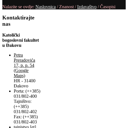
Nalazite se ovdje:
Naslovnica
/
Znanost
/
Izdavaštvo
/
Časopisi
Kontaktirajte
nas
Katolički
bogoslovni fakultet
u Đakovu
Petra
Preradovića
17, p. p. 54
(Google
Maps)
HR - 31400
Đakovo
Porta: (++385)
031/802-400
Tajništvo:
(++385)
031/802-402
Fax: (++385)
031/802-403
tajnistvo [et]