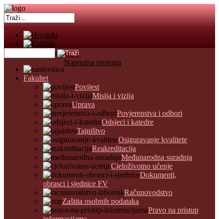
Napredna pretraga
Fakultet
Povijest
Misija i vizija
Uprava
Povjerenstva i odbori
Odsjeci i katedre
Tajništvo
Osiguravanje kvalitete
Reakreditacija
Međunarodna suradnja
Cjeloživotno učenje
Dokumenti,
obrasci i sjednice FV
Računovodstvo
Zaštita osobnih podataka
Pravo na pristup
informacijama