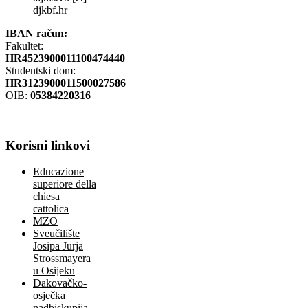
djkbf.hr
IBAN račun:
Fakultet:
HR4523900011100474440
Studentski dom:
HR3123900011500027586
OIB:
05384220316
Korisni
linkovi
Educazione
superiore della
chiesa
cattolica
MZO
Sveučilište
Josipa Jurja
Strossmayera
u Osijeku
Đakovačko-
osječka
nadbiskupija