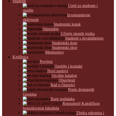
Studenti
Ured za studente i
studije
Izvannastavne
aktivnosti
Studentski kutak
Stipendije
Učenje stranih jezika
Studenti s invaliditetom
Studentski dom
Studentski zbor
Mentorstvo
Knjižnica
Povijest
Osoblje i kontakt
Novi naslovi
On-line katalog
Obavijesti
Rad u čitaonici
Popis dostupnih
časopisa
Baze podataka
Repozitorij Katoličkog
bogoslovnog fakulteta
Zbirka rukopisa i