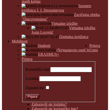
starih knjiga
Spomen
knjižnica J. J. Strossmayera
Zavičajna zbirka
"Diacovensiana"
Virtualne izložbe
Virtualna izložba
Josip Lovretić
Digitalna knjižnica
Mobilnost
Studenti
Prijava
(Ne)nastavno osoblje
Upisi
ERASMUS+
Prijava
Korisničko ime
Lozinka
Zapamti me
Zaboravili ste lozinku?
Zaboravili ste korisničko ime?