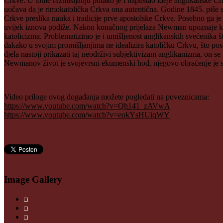
Crkve. U tome razmišljanju polako je i napuštao ideje anglikanske Crk
uočava da je rimokatolička Crkva ona autentična. Godine 1845. piše s
Crkve preslika nauka i tradicije prve apostolske Crkve. Posebno ga j
uvijek iznova podiže. Nakon konačnog prijelaza Newman upoznaje kat
katolicizma. Problematizirao je i umišljenost anglikanskih svećenik
dakako u svojim promišljanjima ne idealizira katoličku Crkvu, što po
djela nastoji prikazati taj neodrživi subjektivizam anglikanizma, on se 
Newmanov život je svojevrsni ekumenski hod, njegovo obraćenje je sl
Video priloge ovog događanja možete pogledati na poveznicama:
https://www.youtube.com/watch?v=Qh141_zAVwA
https://www.youtube.com/watch?v=eokYsHUiqWY
Image Gallery