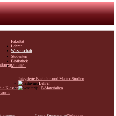
Fakultät
Lehren
Wissenschaft
Studenten
Bibilothek
ationen
Mobilität
Integrierte Bachelor-und Master-Studien
Lehrer
 die Klassen
E-Materialien
saurus
digungen
Lectio Strossmayer
Einloggen