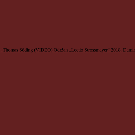
. sc. Thomas Söding (VIDEO)
Održan „Lectio Strossmayer“ 2018. Damir