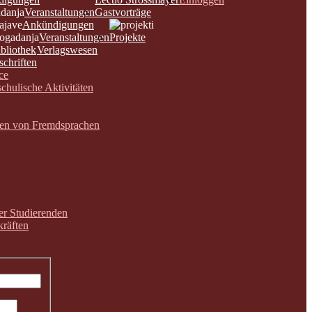
Veranstaltungen
Gastvorträge
Ankündigungen
Veranstaltungen
Projekte
bliothek
Verlagswesen
schriften
ce
chulische Aktivitäten
nen von Fremdsprachen
der Studierenden
räften