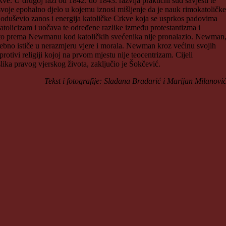
ve. U drugoj fazi od 1842. do 1843. razvija praktični sud savjesti te
voje epohalno djelo u kojemu iznosi mišljenje da je nauk rimokatoličke
e oduševio zanos i energija katoličke Crkve koja se usprkos padovima
olicizam i uočava te određene razlike između protestantizma i
a što prema Newmanu kod katoličkih svećenika nije pronalazio. Newman
sebno ističe u nerazmjeru vjere i morala. Newman kroz većinu svojih
protivi religiji kojoj na prvom mjestu nije teocentrizam. Cijeli
ika pravog vjerskog života, zaključio je Šokčević.
Tekst i fotografije: Slađana Bradarić i Marijan Milanovi