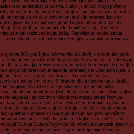
a“ okrivljava reformaciju za porast sekularizacije, iako je to u
zaslužan za modernizaciju društva. Luther je unatoč svojoj početnoj
 neshvatljivog individualnog Boga, a koji se kao takav može premostiti
k, ne moramo govoriti o negativnom nasljeđu protestantizma jer
 što je naglasio da je na nama da poput Boga činimo dobro riječima i
i raj ili ispravili prethodno nedjelo. Između ostaloga Luther je
vijajući svoju snažnu teologiju križa. Naposljetku, radikalizirana
i istovremeno učiti i iz transformacijskih djela iz zamisli protestantizma,
j prigodom 500. godišnjice reformacije
. Kolokvij je otvorio
izv. prof.
je istaknuo veliku važnost teologa Ericha Przyware o čijoj je teologiji
vom dijelu izlaganja profesor se osvrnuo na kritiku reformacije u ranijim
ora o njegovom kritičkom tumačenju reformacije te u zadnjem dijelu o
tnija teza koja se provlači i kroz ostala razdoblja njegova
avršava u jedino čovjek sve. U drugom dijelu njegova opusa kritika
 same povijesno žive Crkve, ona je neka vrsta platonizirajućeg
o apsolutnim autoritetom savjesti, ulogu Crkve preuzima čista savjest
e stavio naglasak i na pozitivno viđenje reformacije prema Przywari.
u crkvu, jednu državu i jedno kraljevstvo. On reformaciju gleda pod
 dobar korektiv spram Crkve, zatim riječ koja je također korektiv spram
ipi imaju golemu ekumensku važnost jer ukazuju kao prvo na važnost
zine sakramentalnosti. Posljednji princip u kojem se u središte stavlja
 teologiji Martina Luthera Przywara vidi određeni ekumenski izazov jer
sis, jednu određenu razmjenu božanskog i ljudskoga naglašavajući