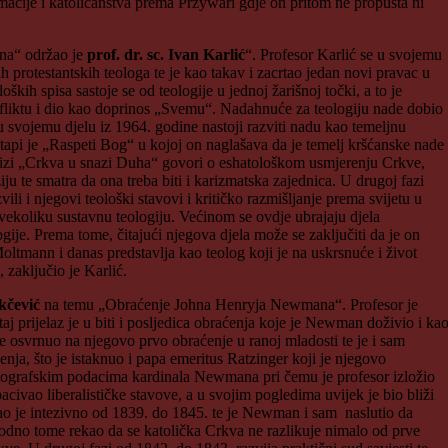
macije i katoličanstva prema Przywari gdje on pritom ne propušta ni
na“ održao je
prof. dr. sc. Ivan Karlić
“. Profesor Karlić se u svojemu
protestantskih teologa te je kao takav i zacrtao jedan novi pravac u
ih spisa sastoje se od teologije u jednoj žarišnoj točki, a to je
onfliktu i dio kao doprinos „Svemu“. Nadahnuće za teologiju nade dobio
 svojemu djelu iz 1964. godine nastoji razviti nadu kao temeljnu
etapi je „Raspeti Bog“ u kojoj on naglašava da je temelj kršćanske nade
njizi „Crkva u snazi Duha“ govori o eshatološkom usmjerenju Crkve,
ju te smatra da ona treba biti i karizmatska zajednica. U drugoj fazi
li i njegovi teološki stavovi i kritičko razmišljanje prema svijetu u
 svekoliku sustavnu teologiju. Većinom se ovdje ubrajaju djela
ologije. Prema tome, čitajući njegova djela može se zaključiti da je on
oltmann i danas predstavlja kao teolog koji je na uskrsnuće i život
 zaključio je Karlić.
okčević
na temu „Obraćenje Johna Henryja Newmana“. Profesor je
taj prijelaz je u biti i posljedica obraćenja koje je Newman doživio i ka
 osvrnuo na njegovo prvo obraćenje u ranoj mladosti te je i sam
a, što je istaknuo i papa emeritus Ratzinger koji je njegovo
biografskim podacima kardinala Newmana pri čemu je profesor izložio
civao liberalističke stavove, a u svojim pogledima uvijek je bio bliži
jao je intezivno od 1839. do 1845. te je Newman i sam naslutio da
shodno tome rekao da se katolička Crkva ne razlikuje nimalo od prve