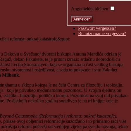
Angemeldet bleiben
Passwort vergessen?
Benutzername vergessen?
u u Đakovu u Svečanoj dvorani biskupa Antuna Mandića održan je
 Raguž, dekan Fakulteta, te je pritom izrazio srdačnu dobrodošlicu
žnost Lectio Strossmayera koji se organizira u čast velikog biskupa
ku otvorenost i osjetljivost, a sada to pokazuje i sam Fakultet.
hn Milbank
.
ttinghamu u sklopu kojega je na čelu Centra za filozofiju i teologiju.
sija" koji je privukao međunarodnu pozornost. U svojim djelima on
, estetiku, filozofiju, političku teoriju. Pozornost na svoj rad privukao
. Posljednjih nekoliko godina surađivao je na tri knjige koje je
eyond Catastrophe (Reformacija i reforma: onkraj katastrofe).
 prilaze ovoj obljetnici reformacije suzdržano i to primarno radi više
u pokušaja reformi počevši od srednjeg vijeka pa sve do novoga, rekao