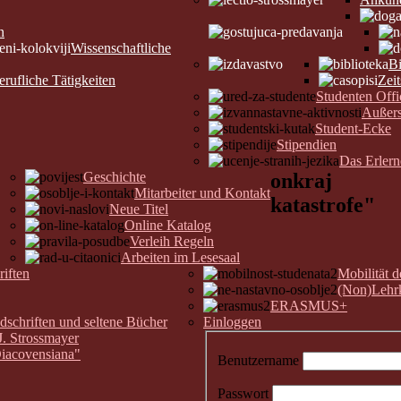
n
Wissenschaftliche
Bi
erufliche Tätigkeiten
Zeit
Studenten Offi
Außers
Student-Ecke
Stipendien
Das Erler
Geschichte
onkraj
Mitarbeiter und Kontakt
katastrofe"
Neue Titel
Online Katalog
Verleih Regeln
Arbeiten im Lesesaal
riften
Mobilität 
(Non)Lehrk
ERASMUS+
chriften und seltene Bücher
Einloggen
J. Strossmayer
Diacovensiana"
Benutzername
Passwort