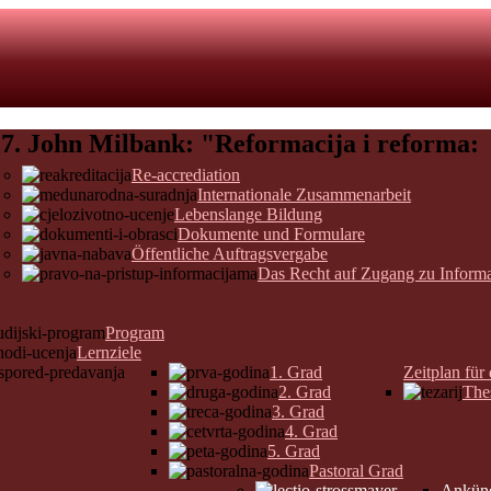
7. John Milbank: "Reformacija i reforma:
Re-accrediation
Internationale Zusammenarbeit
Lebenslange Bildung
Dokumente und Formulare
Öffentliche Auftragsvergabe
Das Recht auf Zugang zu Inform
Program
Lernziele
1. Grad
Zeitplan für
2. Grad
The
3. Grad
4. Grad
5. Grad
Pastoral Grad
Ankün