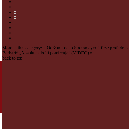
More in this category:
« Održan Lectio Strossmayer 2016.: prof. dr
Barbarić „Apsolutna bol i pomirenje“ (VIDEO) »
back to top