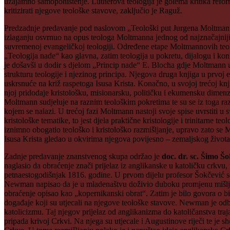
uzajamno samoponištenje. Lutherova teologija je golema kritika refor
kritizirati njegove teološke stavove, zaključio je Raguž.
Predzadnje predavanje pod naslovom „Teološki put Jurgena Moltman
izlaganju osvrnuo na opus teologa Moltmanna jednog od najznačajnijih 
suvremenoj evangeličkoj teologiji. Određene etape Moltmannovih teološk
„Teologija nade“ kao glavna, zatim teologija u pokretu, dijalogu i k
je došavši u dodir s djelom „Princip nade“ E. Blocha gdje Moltmann u
strukturu teologije i njezinog principa. Njegova druga knjiga u prvoj 
uskrsnuće na križ raspetoga Isusa Krista. Konačno, u svojoj trećoj k
njoj pridodaje kristološku, misionarsku, političku i ekumensku dimenzi
Moltmann sudjeluje na raznim teološkim pokretima te su se iz toga razvi
kojem se nalazi. U trećoj fazi Moltmann nastoji svoje spise uvrstiti u
kristološke tematike, to jest djela praktične kristologije i trinitarne te
iznimno obogatio teološko i kristološko razmišljanje, upravo zato se M
Isusa Krista gledao u okvirima njegova povijesno – zemaljskog života,
Zadnje predavanje znanstvenog skupa održao je
doc. dr. sc. Šimo Š
naglasio da obraćenje znači prijelaz iz anglikanske u katoličku crkvu, 
petnaestogodišnjak 1816. godine. U prvom dijelu profesor Šokčević se
Newman napisao da je u mladenaštvu doživio duboku promjenu mišljenj
obraćenje opisao kao „kopernikanski obrat“. Zatim je bilo govora o 
događaje koji su utjecali na njegove teološke stavove. Newman je odba
katolicizmu. Taj njegov prijelaz od anglikanizma do katoličanstva tra
pripada krivoj Crkvi. Na njega su utjecale i Augustinove riječi te je 