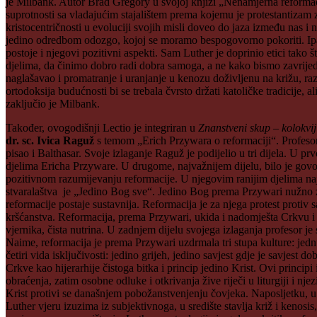
je Milbank. Autor Brad Gregory u svojoj knjizi „Nenamjerna reformacij
suprotnosti sa vladajućim stajalištem prema kojemu je protestantizam 
kristocentričnosti u evoluciji svojih misli doveo do jaza između nas i
jedino odredbom odozgo, kojoj se moramo bespogovorno pokoriti. Ipa
postoje i njegovi pozitivni aspekti. Sam Luther je doprinio etici tako
djelima, da činimo dobro radi dobra samoga, a ne kako bismo zavrijedil
naglašavao i promatranje i uranjanje u kenozu doživljenu na križu, raz
ortodoksija budućnosti bi se trebala čvrsto držati katoličke tradicije, al
zaključio je Milbank.
Također, ovogodišnji Lectio je integriran u
Znanstveni skup – kolokvi
dr. sc. Ivica Raguž
s temom „Erich Przywara o reformaciji“. Profesor 
pisao i Balthasar. Svoje izlaganje Raguž je podijelio u tri dijela. U pr
djelima Ericha Przyware. U drugome, najvažnijem dijelu, bilo je gov
pozitivnom razumijevanju reformacije. U njegovim ranijim djelima najbi
stvaralaštva je „Jedino Bog sve“. Jedino Bog prema Przywari nužno z
reformacije postaje sustavnija. Reformacija je za njega protest protiv
kršćanstva. Reformacija, prema Przywari, ukida i nadomješta Crkvu i t
vjernika, čista nutrina. U zadnjem dijelu svojega izlaganja profesor j
Naime, reformacija je prema Przywari uzdrmala tri stupa kulture: jedn
četiri vida isključivosti: jedino grijeh, jedino savjest gdje je savjest
Crkve kao hijerarhije čistoga bitka i princip jedino Krist. Ovi princ
obraćenja, zatim osobne odluke i otkrivanja žive riječi u liturgiji i nje
Krist protivi se današnjem pobožanstvenjenju čovjeka. Naposljetku, u
Luther vjeru izuzima iz subjektivnoga, u središte stavlja križ i keno