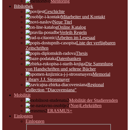
Mentoring
Bibilothek
Geschichte
Mitarbeiter und Kontakt
Neue Titel
Online Katalog
Verleih Regeln
Arbeiten im Lesesaal
Liste der verfügbaren
Zeitschriften
Thesis
Datenbanken
Die Sammlung
von Handschriften und seltene Bücher
Memorial
Library J.J. Strossmayer
Regional
Collection "Diacovensiana"
Mobilität
Mobilität der Studierenden
(Non)Lehrkräften
ERASMUS+
Einloggen
Einloggen