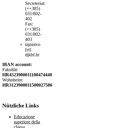
Secreteriat:
(++385)
031/802-
402
Fax:
(++385)
031/802-
403
tajnistvo
[et]
djkbf.hr
IBAN account:
Fakultät:
HR4523900011100474440
Wohnheim:
HR3123900011500027586
Nützliche
Links
Educazione
superiore della
chiesa