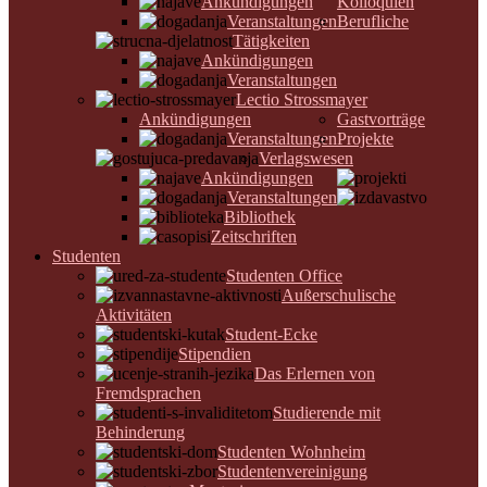
Ankündigungen
Kolloquien
Veranstaltungen
Berufliche
Tätigkeiten
Ankündigungen
Veranstaltungen
Lectio Strossmayer
Ankündigungen
Gastvorträge
Veranstaltungen
Projekte
Verlagswesen
Ankündigungen
Veranstaltungen
Bibliothek
Zeitschriften
Studenten
Studenten Office
Außerschulische
Aktivitäten
Student-Ecke
Stipendien
Das Erlernen von
Fremdsprachen
Studierende mit
Behinderung
Studenten Wohnheim
Studentenvereinigung