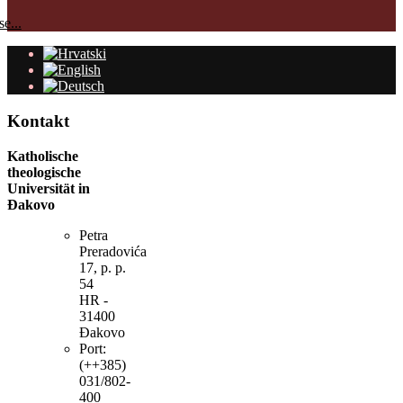
e...
Kontakt
Katholische
theologische
Universität in
Đakovo
Petra
Preradovića
17, p. p.
54
HR -
31400
Đakovo
Port:
(++385)
031/802-
400