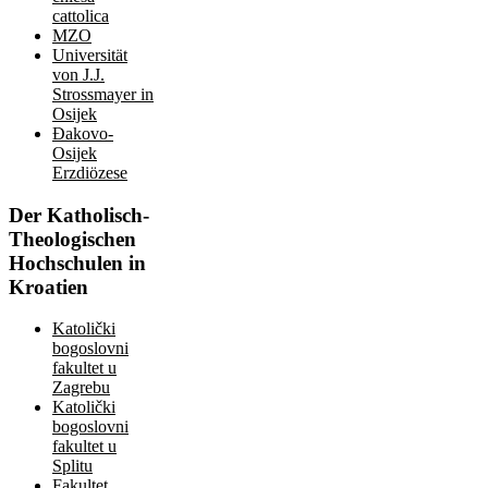
cattolica
MZO
Universität
von J.J.
Strossmayer in
Osijek
Đakovo-
Osijek
Erzdiözese
Der
Katholisch-
Theologischen
Hochschulen in
Kroatien
Katolički
bogoslovni
fakultet u
Zagrebu
Katolički
bogoslovni
fakultet u
Splitu
Fakultet