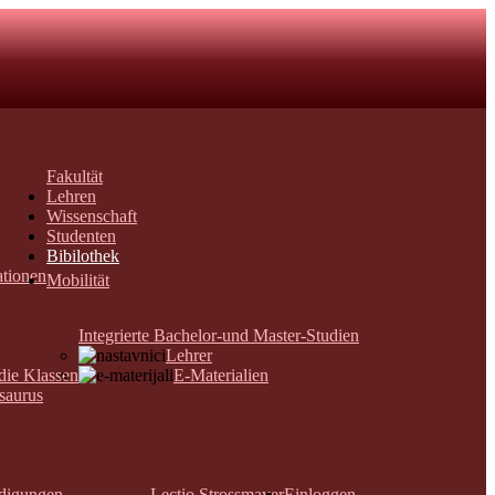
Fakultät
Lehren
Wissenschaft
Studenten
Bibilothek
ationen
Mobilität
Integrierte Bachelor-und Master-Studien
Lehrer
 die Klassen
E-Materialien
saurus
digungen
Lectio Strossmayer
Einloggen