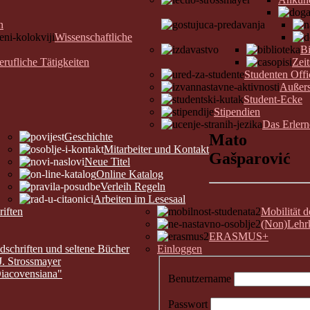
n
Wissenschaftliche
Bi
erufliche Tätigkeiten
Zeit
Studenten Offi
Außers
Student-Ecke
Stipendien
Das Erler
Geschichte
Mato
Mitarbeiter und Kontakt
Gašparović
Neue Titel
Online Katalog
Verleih Regeln
Arbeiten im Lesesaal
riften
Mobilität 
(Non)Lehrk
ERASMUS+
chriften und seltene Bücher
Einloggen
J. Strossmayer
Diacovensiana"
Benutzername
Passwort