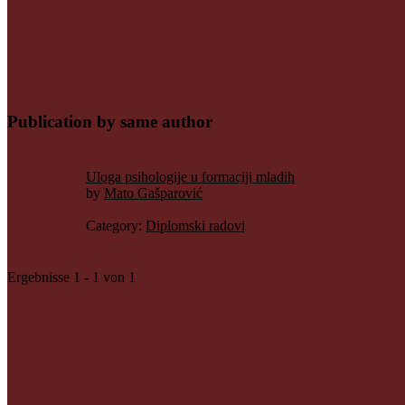
Publication by same author
Uloga psihologije u formaciji mladih
by
Mato Gašparović
Category:
Diplomski radovi
Ergebnisse 1 - 1 von 1