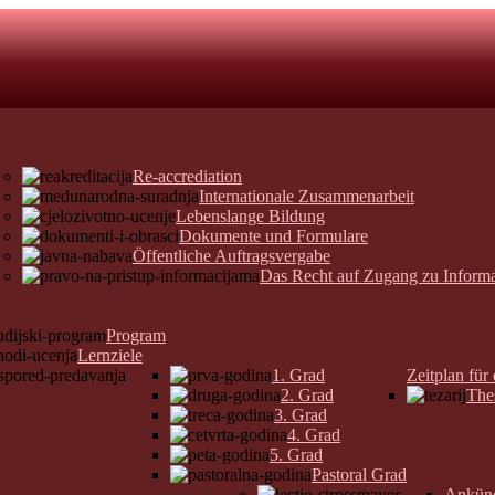
Re-accrediation
Internationale Zusammenarbeit
Lebenslange Bildung
Dokumente und Formulare
Öffentliche Auftragsvergabe
Das Recht auf Zugang zu Inform
Program
Lernziele
1. Grad
Zeitplan für
2. Grad
The
3. Grad
4. Grad
5. Grad
Pastoral Grad
Ankün