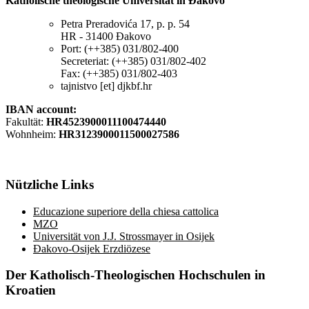
Katholische theologische Universität in Đakovo
Petra Preradovića 17, p. p. 54
HR - 31400 Đakovo
Port: (++385) 031/802-400
Secreteriat: (++385) 031/802-402
Fax: (++385) 031/802-403
tajnistvo [et] djkbf.hr
IBAN account:
Fakultät:
HR4523900011100474440
Wohnheim:
HR3123900011500027586
Nützliche
Links
Educazione superiore della chiesa cattolica
MZO
Universität von J.J. Strossmayer in Osijek
Đakovo-Osijek Erzdiözese
Der
Katholisch-Theologischen Hochschulen in
Kroatien