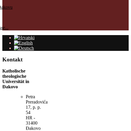
Đakovu
se...
Kontakt
Katholische
theologische
Universität in
Đakovo
Petra
Preradovića
17, p. p.
54
HR -
31400
Đakovo