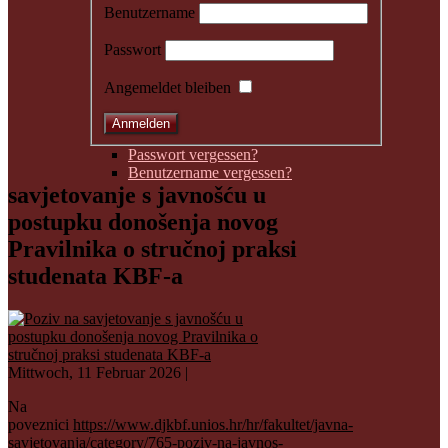
Benutzername
Passwort
Angemeldet bleiben
Passwort vergessen?
Benutzername vergessen?
savjetovanje s javnošću u
postupku donošenja novog
Pravilnika o stručnoj praksi
studenata KBF-a
Mittwoch, 11 Februar 2026 |
Na
poveznici
https://www.djkbf.unios.hr/hr/fakultet/javna-
savjetovanja/category/765-poziv-na-javnos-