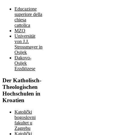
Educazione
superiore della
chiesa
cattolica
MZO
Universität
von J.J.
Strossmayer in
Osijek
Đakovo-
Osijek
Erzdiözese
Der
Katholisch-
Theologischen
Hochschulen in
Kroatien
Katolički
bogoslovni
fakultet u
Zagrebu
Katolički