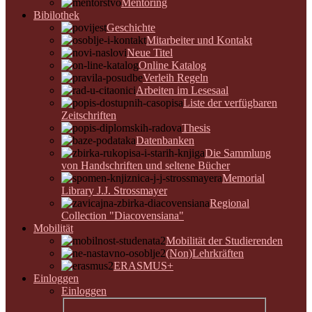
Mentoring
Bibilothek
Geschichte
Mitarbeiter und Kontakt
Neue Titel
Online Katalog
Verleih Regeln
Arbeiten im Lesesaal
Liste der verfügbaren
Zeitschriften
Thesis
Datenbanken
Die Sammlung
von Handschriften und seltene Bücher
Memorial
Library J.J. Strossmayer
Regional
Collection "Diacovensiana"
Mobilität
Mobilität der Studierenden
(Non)Lehrkräften
ERASMUS+
Einloggen
Einloggen