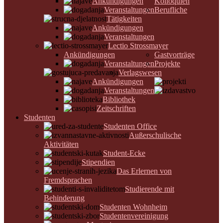
Ankündigungen
Kolloquien
Veranstaltungen
Berufliche
Tätigkeiten
Ankündigungen
Veranstaltungen
Lectio Strossmayer
Ankündigungen
Gastvorträge
Veranstaltungen
Projekte
Verlagswesen
Ankündigungen
Veranstaltungen
Bibliothek
Zeitschriften
Studenten
Studenten Office
Außerschulische
Aktivitäten
Student-Ecke
Stipendien
Das Erlernen von
Fremdsprachen
Studierende mit
Behinderung
Studenten Wohnheim
Studentenvereinigung