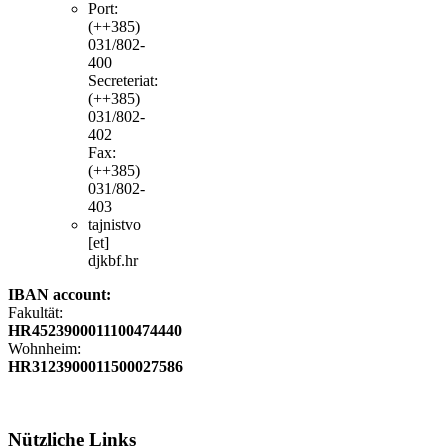
Port:
(++385)
031/802-
400
Secreteriat:
(++385)
031/802-
402
Fax:
(++385)
031/802-
403
tajnistvo
[et]
djkbf.hr
IBAN account:
Fakultät:
HR4523900011100474440
Wohnheim:
HR3123900011500027586
Nützliche
Links