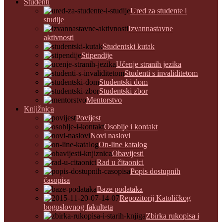
Studenti
Ured za studente i
studije
Izvannastavne
aktivnosti
Studentski kutak
Stipendije
Učenje stranih jezika
Studenti s invaliditetom
Studentski dom
Studentski zbor
Mentorstvo
Knjižnica
Povijest
Osoblje i kontakt
Novi naslovi
On-line katalog
Obavijesti
Rad u čitaonici
Popis dostupnih
časopisa
Baze podataka
Repozitorij Katoličkog
bogoslovnog fakulteta
Zbirka rukopisa i