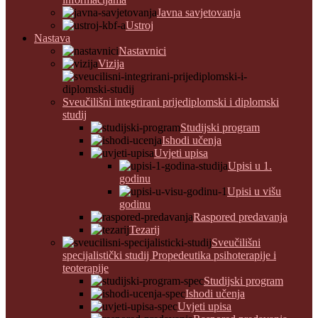
Javna savjetovanja
Ustroj
Nastava
Nastavnici
Vizija
Sveučilišni integrirani prijediplomski i diplomski
studij
Studijski program
Ishodi učenja
Uvjeti upisa
Upisi u 1.
godinu
Upisi u višu
godinu
Raspored predavanja
Tezarij
Sveučilišni
specijalistički studij Propedeutika psihoterapije i
teoterapije
Studijski program
Ishodi učenja
Uvjeti upisa