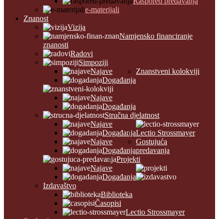
Raspored predavanja
e-materijali
Znanost
Vizija
Namjensko financiranje
znanosti
Radovi
Simpoziji
Najave
Znanstveni kolokviji
Događanja
Najave
Događanja
Stručna djelatnost
Najave
Događanja
Lectio Strossmayer
Najave
Gostujuća
Događanja
predavanja
Projekti
Najave
Događanja
Izdavaštvo
Biblioteka
Časopisi
Lectio Strossmayer