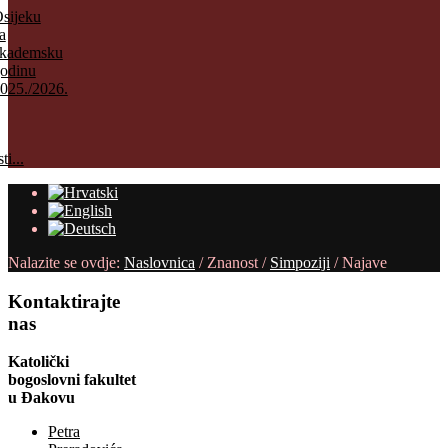
sijeku
a
kademsku
odinu
025./2026.
ti...
Nalazite se ovdje:
Naslovnica
/
Znanost
/
Simpoziji
/
Najave
Kontaktirajte
nas
Katolički
bogoslovni fakultet
u Đakovu
Petra