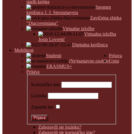
starih knjiga
Spomen
knjižnica J. J. Strossmayera
Zavičajna zbirka
"Diacovensiana"
Virtualne izložbe
Virtualna izložba
Josip Lovretić
Digitalna knjižnica
Mobilnost
Studenti
Prijava
(Ne)nastavno osoblje
Upisi
ERASMUS+
Prijava
Korisničko ime
Lozinka
Zapamti me
Zaboravili ste lozinku?
Zaboravili ste korisničko ime?