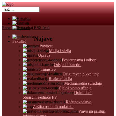
Pretplati se na ovaj RSS feed
Najave
Fakultet
Povijest
Misija i vizija
Uprava
Povjerenstva i odbori
Odsjeci i katedre
Tajništvo
Osiguravanje kvalitete
Reakreditacija
Međunarodna suradnja
Cjeloživotno učenje
Dokumenti,
obrasci i sjednice FV
Računovodstvo
Zaštita osobnih podataka
Pravo na pristup
informacijama