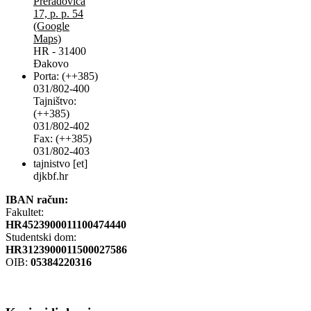
Preradovića
17, p. p. 54
(Google
Maps)
HR - 31400
Đakovo
Porta: (++385)
031/802-400
Tajništvo:
(++385)
031/802-402
Fax: (++385)
031/802-403
tajnistvo [et]
djkbf.hr
IBAN račun:
Fakultet:
HR4523900011100474440
Studentski dom:
HR3123900011500027586
OIB:
05384220316