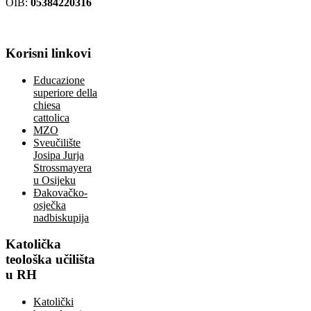
OIB:
05384220316
Korisni
linkovi
Educazione
superiore della
chiesa
cattolica
MZO
Sveučilište
Josipa Jurja
Strossmayera
u Osijeku
Đakovačko-
osječka
nadbiskupija
Katolička
teološka učilišta
u RH
Katolički