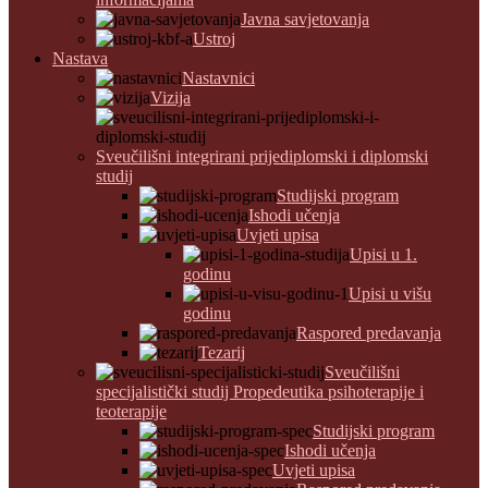
Javna savjetovanja
Ustroj
Nastava
Nastavnici
Vizija
Sveučilišni integrirani prijediplomski i diplomski
studij
Studijski program
Ishodi učenja
Uvjeti upisa
Upisi u 1.
godinu
Upisi u višu
godinu
Raspored predavanja
Tezarij
Sveučilišni
specijalistički studij Propedeutika psihoterapije i
teoterapije
Studijski program
Ishodi učenja
Uvjeti upisa