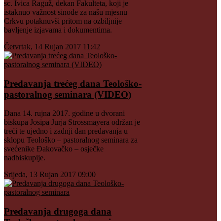
sc. Ivica Raguž, dekan Fakulteta, koji je
istaknuo važnost sinode za našu mjesnu
Crkvu potaknuvši pritom na ozbiljnije
bavljenje izjavama i dokumentima.
Četvrtak, 14 Rujan 2017 11:42
Predavanja trećeg dana Teološko-
pastoralnog seminara (VIDEO)
Dana 14. rujna 2017. godine u dvorani
biskupa Josipa Jurja Strossmayera održan je
treći te ujedno i zadnji dan predavanja u
sklopu Teološko – pastoralnog seminara za
svećenike Đakovačko – osječke
nadbiskupije.
Srijeda, 13 Rujan 2017 09:00
Predavanja drugoga dana