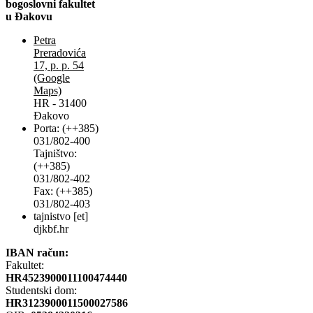
bogoslovni fakultet
u Đakovu
Petra
Preradovića
17, p. p. 54
(Google
Maps)
HR - 31400
Đakovo
Porta: (++385)
031/802-400
Tajništvo:
(++385)
031/802-402
Fax: (++385)
031/802-403
tajnistvo [et]
djkbf.hr
IBAN račun:
Fakultet:
HR4523900011100474440
Studentski dom:
HR3123900011500027586