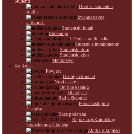
Studenti
Ured za studente i
studije
Izvannastavne
aktivnosti
Studentski kutak
Stipendije
Učenje stranih jezika
Studenti s invaliditetom
Studentski dom
Studentski zbor
Mentorstvo
Knjižnica
Povijest
Osoblje i kontakt
Novi naslovi
On-line katalog
Obavijesti
Rad u čitaonici
Popis dostupnih
časopisa
Baze podataka
Repozitorij Katoličkog
bogoslovnog fakulteta
Zbirka rukopisa i