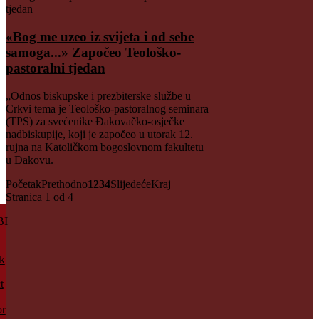
«Bog me uzeo iz svijeta i od sebe
samoga...» Započeo Teološko-
pastoralni tjedan
„Odnos biskupske i prezbiterske službe u
Crkvi tema je Teološko-pastoralnog seminara
(TPS) za svećenike Đakovačko-osječke
nadbiskupije, koji je započeo u utorak 12.
rujna na Katoličkom bogoslovnom fakultetu
u Đakovu.
Početak
Prethodno
1
2
3
4
Slijedeće
Kraj
Stranica 1 od 4