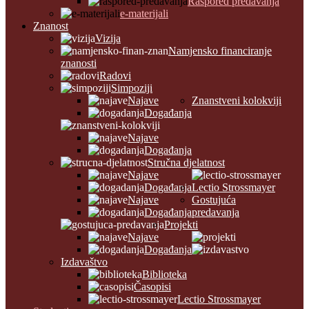
Raspored predavanja
e-materijali
Znanost
Vizija
Namjensko financiranje
znanosti
Radovi
Simpoziji
Najave
Znanstveni kolokviji
Događanja
Najave
Događanja
Stručna djelatnost
Najave
Događanja
Lectio Strossmayer
Najave
Gostujuća
Događanja
predavanja
Projekti
Najave
Događanja
Izdavaštvo
Biblioteka
Časopisi
Lectio Strossmayer