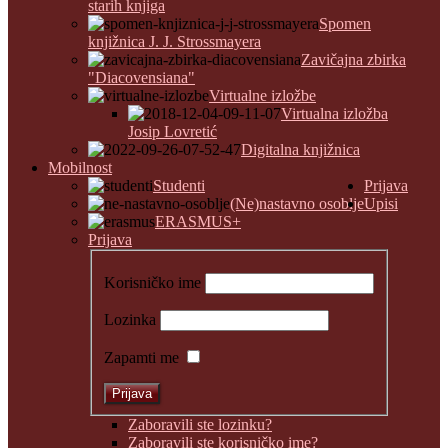
starih knjiga
Spomen
knjižnica J. J. Strossmayera
Zavičajna zbirka
"Diacovensiana"
Virtualne izložbe
Virtualna izložba
Josip Lovretić
Digitalna knjižnica
Mobilnost
Studenti
Prijava
(Ne)nastavno osoblje
Upisi
ERASMUS+
Prijava
Korisničko ime
Lozinka
Zapamti me
Zaboravili ste lozinku?
Zaboravili ste korisničko ime?