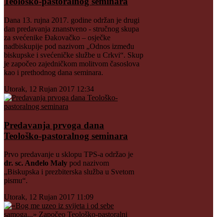
Teološko-pastoralnog seminara
Dana 13. rujna 2017. godine održan je drugi
dan predavanja znanstveno - stručnog skupa
za svećenike Đakovačko – osječke
nadbiskupije pod nazivom „Odnos između
biskupske i svećeničke službe u Crkvi“. Skup
je započeo zajedničkom molitvom časoslova
kao i prethodnog dana seminara.
Utorak, 12 Rujan 2017 12:34
Predavanja prvoga dana
Teološko-pastoralnog seminara
Prvo predavanje u sklopu TPS-a održao je
dr. sc. Anđelo Maly
pod nazivom
„Biskupska i prezbiterska služba u Svetom
pismu“.
Utorak, 12 Rujan 2017 11:09