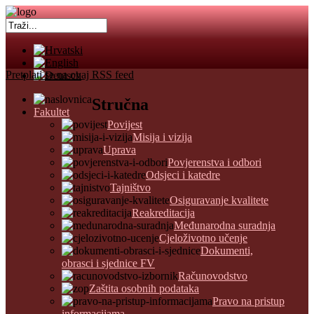
Pretplati se na ovaj RSS feed
Stručna
Fakultet
Povijest
Misija i vizija
Uprava
Povjerenstva i odbori
Odsjeci i katedre
Tajništvo
Osiguravanje kvalitete
Reakreditacija
Međunarodna suradnja
Cjeloživotno učenje
Dokumenti,
obrasci i sjednice FV
Računovodstvo
Zaštita osobnih podataka
Pravo na pristup
informacijama