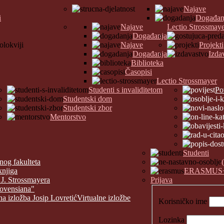
Najave
i
Događan
Najave
Lectio Strossmay
Događanja
Najave
Projekti
Događanja
Izda
Biblioteka
Časopisi
Lectio Strossmayer
Studenti s invaliditetom
Po
Studentski dom
Studentski zbor
Mentorstvo
Studenti
nog fakulteta
knjiga
ERASMUS
 J. Strossmayera
Prijava
covensiana"
na izložba Josip Lovretić
Virtualne izložbe
Korisničko ime
Lozinka