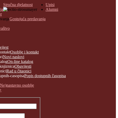
Stručna djelatnost
Upisi
ja
Alumni
er
Gostujuća predavanja
vaštvo
vijest
Osoblje i kontakt
Novi naslovi
On-line katalog
Obavijesti
Rad u čitaonici
Popis dostupnih časopisa
(Ne)nastavno osoblje
+