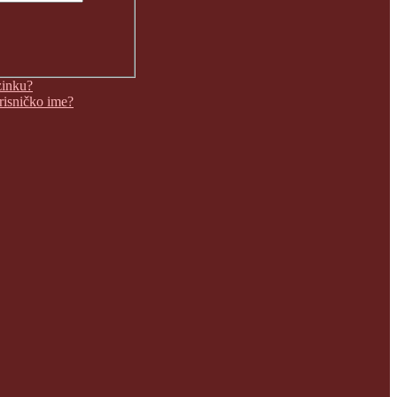
zinku?
orisničko ime?