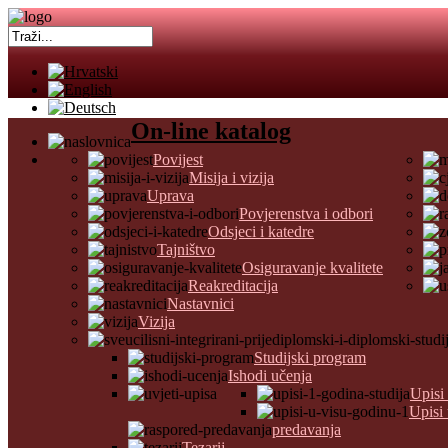
On-line katalog
Povijest
Misija i vizija
Uprava
Povjerenstva i odbori
Odsjeci i katedre
Tajništvo
Osiguravanje kvalitete
Reakreditacija
Nastavnici
Vizija
Studijski program
Ishodi učenja
Upisi
Upisi
predavanja
Tezarij