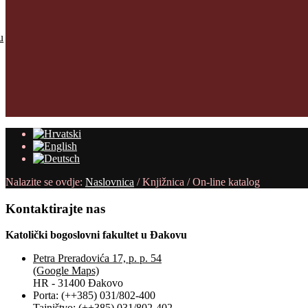
u
Nalazite se ovdje:
Naslovnica
/
Knjižnica
/
On-line katalog
Kontaktirajte
nas
Katolički bogoslovni fakultet u Đakovu
Petra Preradovića 17, p. p. 54
(Google Maps)
HR - 31400 Đakovo
Porta: (++385) 031/802-400
Tajništvo: (++385) 031/802-402