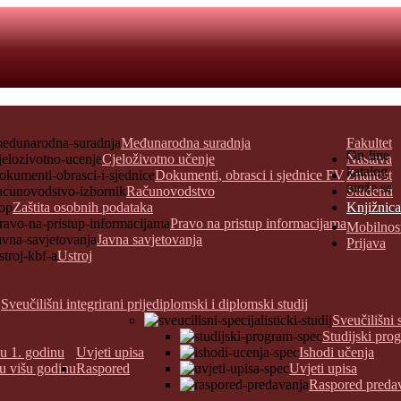
Međunarodna suradnja
Fakultet
On-line
Cjeloživotno učenje
Nastava
katalog
Dokumenti, obrasci i sjednice FV
Znanost
može se
Računovodstvo
Studenti
Zaštita osobnih podataka
Knjižnica
Pravo na pristup informacijama
Mobilnos
Javna savjetovanja
Prijava
Ustroj
Sveučilišni integrirani prijediplomski i diplomski studij
Sveučilišni 
Studijski pro
 u 1. godinu
Uvjeti upisa
Ishodi učenja
 u višu godinu
Raspored
Uvjeti upisa
Raspored preda