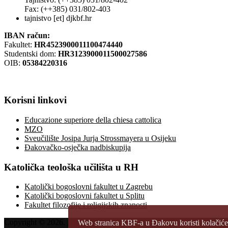
Fax: (++385) 031/802-403
tajnistvo [et] djkbf.hr
IBAN račun:
Fakultet:
HR4523900011100474440
Studentski dom:
HR3123900011500027586
OIB:
05384220316
Korisni
linkovi
Educazione superiore della chiesa cattolica
MZO
Sveučilište Josipa Jurja Strossmayera u Osijeku
Đakovačko-osječka nadbiskupija
Katolička
teološka učilišta u RH
Katolički bogoslovni fakultet u Zagrebu
Katolički bogoslovni fakultet u Splitu
Fakultet filozofije i religijskih znanosti
Copyright © 2026.
Katolički bogoslovni fakultet u Đakovu
Web stranica KBF-a u Đakovu koristi kolačiće k