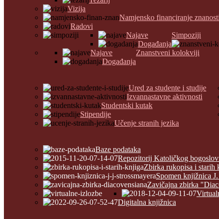
Vizija
Namjensko financiranje znanost
Radovi
Najave
Simpoziji
Događanja
Najave
Znanstveni kolokviji
Događanja
Ured za studente i studije
Izvannastavne aktivnosti
Studentski kutak
Stipendije
Učenje stranih jezika
Baze podataka
Repozitorij Katoličkog bogoslov
Zbirka rukopisa i starih 
Spomen knjižnica J.
Zavičajna zbirka "Dia
Virtual
Digitalna knjižnica