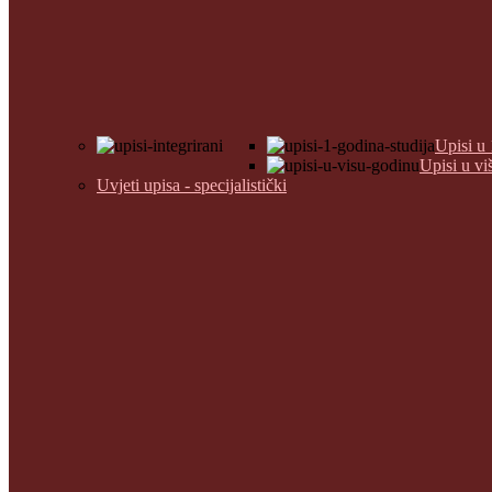
Upisi u 
Upisi u vi
Uvjeti upisa - specijalistički