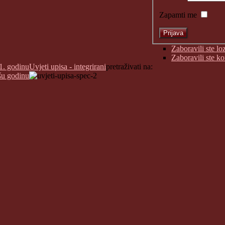
Zapamti me
Zaboravili ste lo
Zaboravili ste k
1. godinu
Uvjeti upisa - integrirani
pretraživati na:
šu godinu