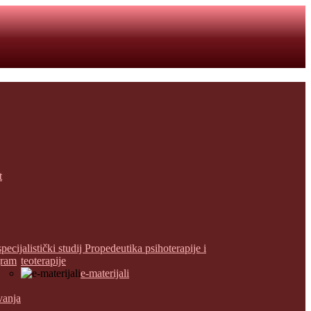
t
specijalistički studij Propedeutika psihoterapije i
gram
teoterapije
e-materijali
vanja