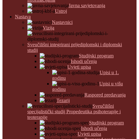
Javna savjetovanja
Ustroj
Nastava
Nastavnici
Vizija
Sveučilišni integrirani prijediplomski i diplomski
studij
Studijski program
Ishodi učenja
Uvjeti upisa
Upisi u 1.
godinu
Upisi u višu
godinu
Raspored predavanja
Tezarij
Sveučilišni
specijalistički studij Propedeutika psihoterapije i
teoterapije
Studijski program
Ishodi učenja
Uvjeti upisa