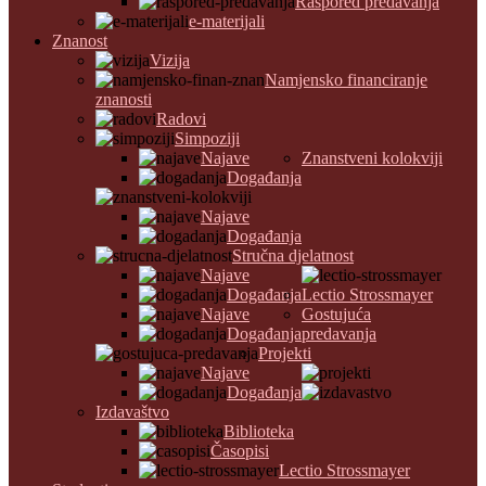
Raspored predavanja
e-materijali
Znanost
Vizija
Namjensko financiranje
znanosti
Radovi
Simpoziji
Najave
Znanstveni kolokviji
Događanja
Najave
Događanja
Stručna djelatnost
Najave
Događanja
Lectio Strossmayer
Najave
Gostujuća
Događanja
predavanja
Projekti
Najave
Događanja
Izdavaštvo
Biblioteka
Časopisi
Lectio Strossmayer