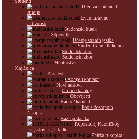
Studenti
Ured za studente i
studije
Izvannastavne
aktivnosti
Studentski kutak
Stipendije
Učenje stranih jezika
Studenti s invaliditetom
Studentski dom
Studentski zbor
Mentorstvo
Knjižnica
Povijest
Osoblje i kontakt
Novi naslovi
On-line katalog
Obavijesti
Rad u čitaonici
Popis dostupnih
časopisa
Baze podataka
Repozitorij Katoličkog
bogoslovnog fakulteta
Zbirka rukopisa i