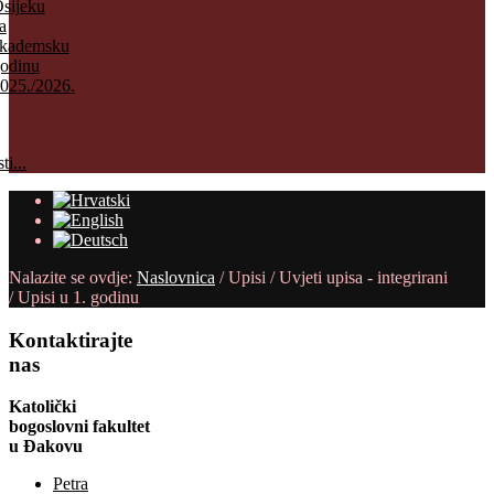
sijeku
a
kademsku
odinu
025./2026.
ti...
Nalazite se ovdje:
Naslovnica
/
Upisi
/
Uvjeti upisa - integrirani
/
Upisi u 1. godinu
Kontaktirajte
nas
Katolički
bogoslovni fakultet
u Đakovu
Petra