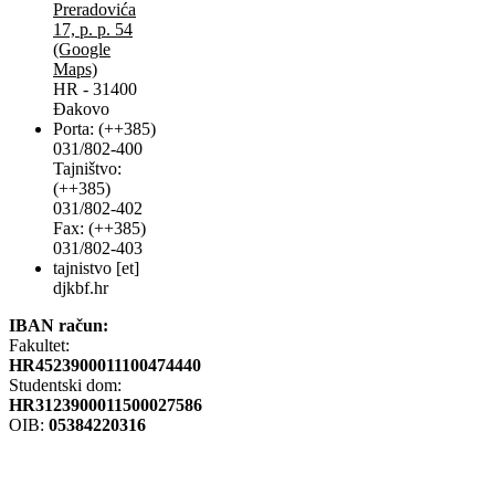
Preradovića
17, p. p. 54
(Google
Maps)
HR - 31400
Đakovo
Porta: (++385)
031/802-400
Tajništvo:
(++385)
031/802-402
Fax: (++385)
031/802-403
tajnistvo [et]
djkbf.hr
IBAN račun:
Fakultet:
HR4523900011100474440
Studentski dom:
HR3123900011500027586
OIB:
05384220316