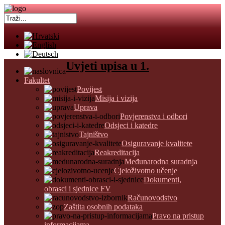
Uvjeti upisa u 1.
Fakultet
Povijest
Misija i vizija
Uprava
Povjerenstva i odbori
Odsjeci i katedre
Tajništvo
Osiguravanje kvalitete
Reakreditacija
Međunarodna suradnja
Cjeloživotno učenje
Dokumenti,
obrasci i sjednice FV
Računovodstvo
Zaštita osobnih podataka
Pravo na pristup
informacijama