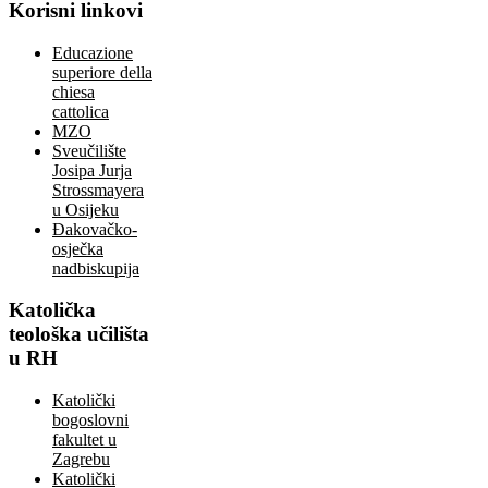
Korisni
linkovi
Educazione
superiore della
chiesa
cattolica
MZO
Sveučilište
Josipa Jurja
Strossmayera
u Osijeku
Đakovačko-
osječka
nadbiskupija
Katolička
teološka učilišta
u RH
Katolički
bogoslovni
fakultet u
Zagrebu
Katolički