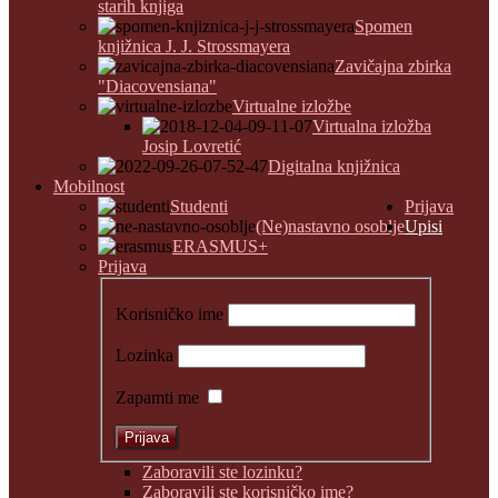
starih knjiga
Spomen
knjižnica J. J. Strossmayera
Zavičajna zbirka
"Diacovensiana"
Virtualne izložbe
Virtualna izložba
Josip Lovretić
Digitalna knjižnica
Mobilnost
Studenti
Prijava
(Ne)nastavno osoblje
Upisi
ERASMUS+
Prijava
Korisničko ime
Lozinka
Zapamti me
Zaboravili ste lozinku?
Zaboravili ste korisničko ime?