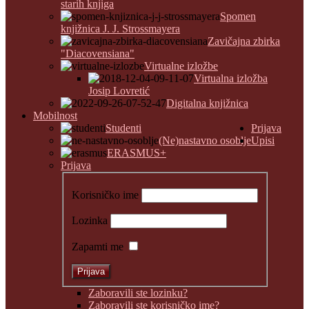
starih knjiga
Spomen
knjižnica J. J. Strossmayera
Zavičajna zbirka
"Diacovensiana"
Virtualne izložbe
Virtualna izložba
Josip Lovretić
Digitalna knjižnica
Mobilnost
Studenti
Prijava
(Ne)nastavno osoblje
Upisi
ERASMUS+
Prijava
Korisničko ime
Lozinka
Zapamti me
Zaboravili ste lozinku?
Zaboravili ste korisničko ime?