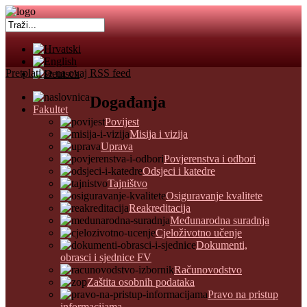
Pretplati se na ovaj RSS feed
Događanja
Fakultet
Povijest
Misija i vizija
Uprava
Povjerenstva i odbori
Odsjeci i katedre
Tajništvo
Osiguravanje kvalitete
Reakreditacija
Međunarodna suradnja
Cjeloživotno učenje
Dokumenti,
obrasci i sjednice FV
Računovodstvo
Zaštita osobnih podataka
Pravo na pristup
informacijama