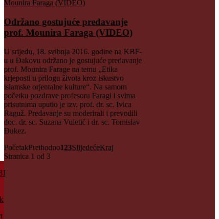
Održano gostujuće predavanje
prof. Mounira Faraga (VIDEO)
U srijedu, 18. svibnja 2016. godine na KBF-
u u Đakovu održano je gostujuće predavanje
prof. Mounira Farage na temu „Etika
krjeposti u prilogu života kroz iskustvo
islamske orjentalne kulture“. Na samom
početku pozdrave profesoru Faragi i svima
prisutnima uputio je izv. prof. dr. sc. Ivica
Raguž. Predavanje su moderirali i prevodili
doc. dr. sc. Suzana Vuletić i dr. sc. Tomislav
Đukez.
Početak
Prethodno
1
2
3
Slijedeće
Kraj
Stranica 1 od 3