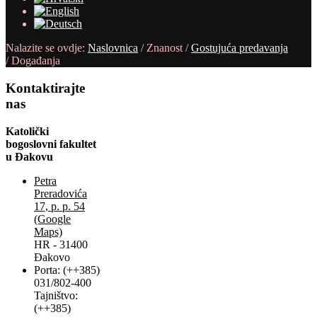
Nalazite se ovdje:
Naslovnica
/
Znanost
/
Gostujuća predavanja
/
Događanja
Kontaktirajte
nas
Katolički
bogoslovni fakultet
u Đakovu
Petra
Preradovića
17, p. p. 54
(Google
Maps)
HR - 31400
Đakovo
Porta: (++385)
031/802-400
Tajništvo:
(++385)