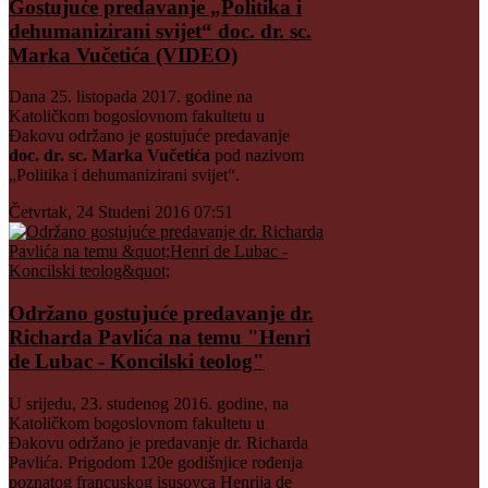
Gostujuće predavanje „Politika i
dehumanizirani svijet“ doc. dr. sc.
Marka Vučetića (VIDEO)
Dana 25. listopada 2017. godine na
Katoličkom bogoslovnom fakultetu u
Đakovu održano je gostujuće predavanje
doc. dr. sc. Marka Vučetića
pod nazivom
„Politika i dehumanizirani svijet“.
Četvrtak, 24 Studeni 2016 07:51
Održano gostujuće predavanje dr.
Richarda Pavlića na temu "Henri
de Lubac - Koncilski teolog"
U srijedu, 23. studenog 2016. godine, na
Katoličkom bogoslovnom fakultetu u
Đakovu održano je predavanje dr. Richarda
Pavlića. Prigodom 120e godišnjice rođenja
poznatog francuskog isusovca Henrija de