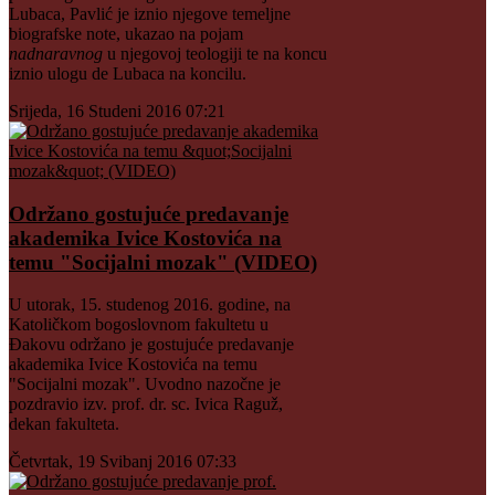
Lubaca, Pavlić je iznio njegove temeljne
biografske note, ukazao na pojam
nadnaravnog
u njegovoj teologiji te na koncu
iznio ulogu de Lubaca na koncilu.
Srijeda, 16 Studeni 2016 07:21
Održano gostujuće predavanje
akademika Ivice Kostovića na
temu "Socijalni mozak" (VIDEO)
U utorak, 15. studenog 2016. godine, na
Katoličkom bogoslovnom fakultetu u
Đakovu održano je gostujuće predavanje
akademika Ivice Kostovića na temu
"Socijalni mozak". Uvodno nazočne je
pozdravio izv. prof. dr. sc. Ivica Raguž,
dekan fakulteta.
Četvrtak, 19 Svibanj 2016 07:33