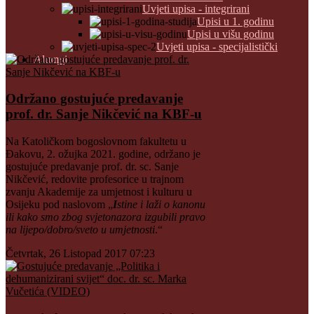
Uvjeti upisa - integrirani
Upisi u 1. godinu
Upisi u višu godinu
Uvjeti upisa - specijalistički
Alumni
Održano gostujuće predavanje
prof. dr. Sanje Nikčević na KBF-u
Na Katoličkom bogoslovnom fakultetu u
Đakovu, 2. ožujka 2021. godine, održano je
gostujuće predavanje prof. dr. sc. Sanje
Nikčević, redovite profesorice u trajnom
zvanju Akademije za umjetnost i kulturu u
Osijeku pod naslovom „
I
stine i laži o kanonu
ili kako smo zbog svjetonazora izgubili pravo
na lijepo/dobro/sveto u umjetnosti
.“
Četvrtak, 26 Listopad 2017 07:23