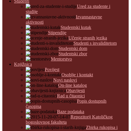
Studenti
Ured za studente i
studije
Izvannastavne
aktivnosti
Studentski kutak
Stipendije
Učenje stranih jezika
Studenti s invaliditetom
Studentski dom
Studentski zbor
Mentorstvo
Knjižnica
Povijest
Osoblje i kontakt
Novi naslovi
On-line katalog
Obavijesti
Rad u čitaonici
Popis dostupnih
časopisa
Baze podataka
Repozitorij Katoličkog
bogoslovnog fakulteta
Zbirka rukopisa i