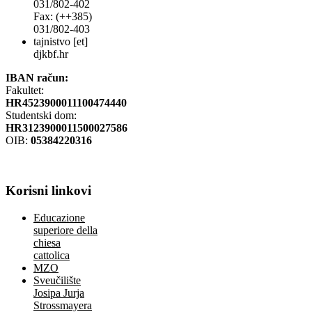
031/802-402
Fax: (++385)
031/802-403
tajnistvo [et]
djkbf.hr
IBAN račun:
Fakultet:
HR4523900011100474440
Studentski dom:
HR3123900011500027586
OIB:
05384220316
Korisni
linkovi
Educazione
superiore della
chiesa
cattolica
MZO
Sveučilište
Josipa Jurja
Strossmayera