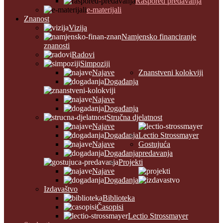
Raspored predavanja
e-materijali
Znanost
Vizija
Namjensko financiranje
znanosti
Radovi
Simpoziji
Najave
Znanstveni kolokviji
Događanja
Najave
Događanja
Stručna djelatnost
Najave
Događanja
Lectio Strossmayer
Najave
Gostujuća
Događanja
predavanja
Projekti
Najave
Događanja
Izdavaštvo
Biblioteka
Časopisi
Lectio Strossmayer