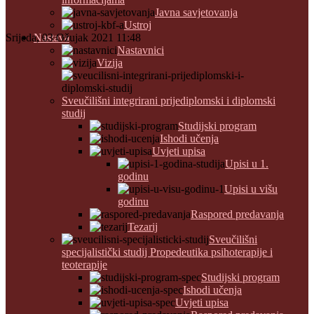
Javna savjetovanja
Ustroj
Srijeda, 03 Ožujak 2021 11:48
Nastava
Nastavnici
Vizija
Sveučilišni integrirani prijediplomski i diplomski
studij
Studijski program
Ishodi učenja
Uvjeti upisa
Upisi u 1.
godinu
Upisi u višu
godinu
Raspored predavanja
Tezarij
Sveučilišni
specijalistički studij Propedeutika psihoterapije i
teoterapije
Studijski program
Ishodi učenja
Uvjeti upisa