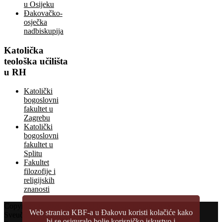
u Osijeku
Đakovačko-
osječka
nadbiskupija
Katolička
teološka učilišta
u RH
Katolički
bogoslovni
fakultet u
Zagrebu
Katolički
bogoslovni
fakultet u
Splitu
Fakultet
filozofije i
religijskih
znanosti
Copyright © 2026.
Katolički bogoslovni fakultet u Đakovu
Web stranica KBF-a u Đakovu koristi kolačiće kako
Sveučilište Josipa Jurja Strossmayera u Osijeku
bi se osiguralo bolje korisničko iskustvo i