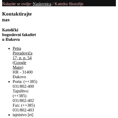
Nalazite se ovdje:
Naslovnica
/
Katedra filozofije
Kontaktirajte
nas
Katolički
bogoslovni fakultet
u Đakovu
Petra
Preradovića
17, p. p. 54
(Google
Maps)
HR - 31400
Đakovo
Porta: (++385)
031/802-400
Tajništvo:
(++385)
031/802-402
Fax: (++385)
031/802-403
tajnistvo [et]