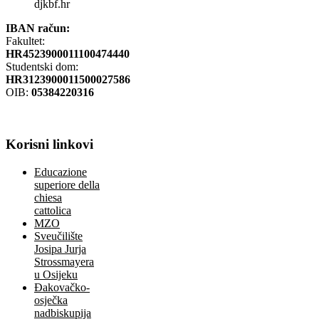
djkbf.hr
IBAN račun:
Fakultet:
HR4523900011100474440
Studentski dom:
HR3123900011500027586
OIB:
05384220316
Korisni
linkovi
Educazione
superiore della
chiesa
cattolica
MZO
Sveučilište
Josipa Jurja
Strossmayera
u Osijeku
Đakovačko-
osječka
nadbiskupija