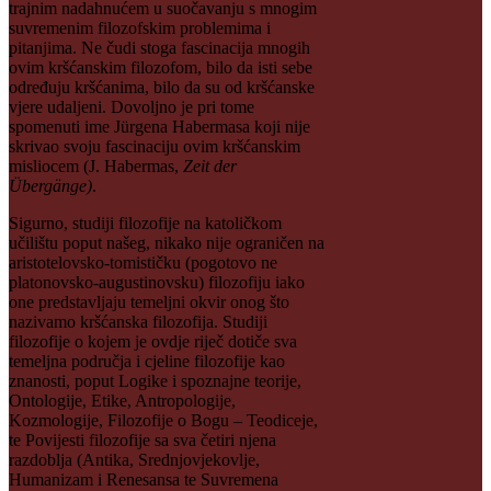
trajnim nadahnućem u suočavanju s mnogim
suvremenim filozofskim problemima i
pitanjima. Ne čudi stoga fascinacija mnogih
ovim kršćanskim filozofom, bilo da isti sebe
određuju kršćanima, bilo da su od kršćanske
vjere udaljeni. Dovoljno je pri tome
spomenuti ime Jürgena Habermasa koji nije
skrivao svoju fascinaciju ovim kršćanskim
misliocem (J. Habermas,
Zeit der
Übergänge)
.
Sigurno, studiji filozofije na katoličkom
učilištu poput našeg, nikako nije ograničen na
aristotelovsko-tomističku (pogotovo ne
platonovsko-augustinovsku) filozofiju iako
one predstavljaju temeljni okvir onog što
nazivamo kršćanska filozofija. Studiji
filozofije o kojem je ovdje riječ dotiče sva
temeljna područja i cjeline filozofije kao
znanosti, poput Logike i spoznajne teorije,
Ontologije, Etike, Antropologije,
Kozmologije, Filozofije o Bogu – Teodiceje,
te Povijesti filozofije sa sva četiri njena
razdoblja (Antika, Srednjovjekovlje,
Humanizam i Renesansa te Suvremena