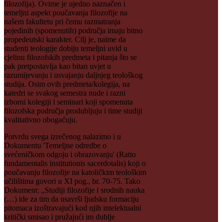
filozofija). Ovime je ujedno naznačen i
temeljni aspekt poučavanja filozofije na
našem fakultetu pri čemu razmatranja
pojedinih (spomenutih) područja imaju bitno
propedeutski karakter. Cilj je, naime da
studenti teologije dobiju temeljni uvid u
cjelinu filozofskih predmeta i pitanja što se
pak pretpostavlja kao bitan uvjet u
razumijevanju i usvajanju daljnjeg teološkog
studija. Osim ovih predmeta/kolegija, na
katedri se svakog semestra nude i razni
izborni kolegiji i seminari koji spomenuta
filozofska područja produbljuju i time studiji
kvalitativno obogaćuju.
Potvrdu svega izrečenog nalazimo i u
Dokumentu 'Temeljne odredbe o
svećeničkom odgoju i obrazovanju' (Ratio
fundamentalis institutionis sacerdotalis) koji o
poučavanju filozofije na katoličkim teološkim
učilištima govori u XI pog., br. 70-75. Tako
Dokument: „Studiji filozofije i srodnih nauka
(…) ide za tim da usavrši ljudsku formaciju
pitomaca izoštravajući kod njih intelektualni
kritički smisao i pružajući im dublje