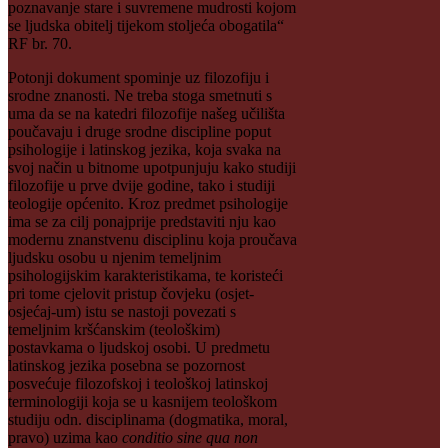
poznavanje stare i suvremene mudrosti kojom
se ljudska obitelj tijekom stoljeća obogatila“
RF br. 70.
Potonji dokument spominje uz filozofiju i
srodne znanosti. Ne treba stoga smetnuti s
uma da se na katedri filozofije našeg učilišta
poučavaju i druge srodne discipline poput
psihologije i latinskog jezika, koja svaka na
svoj način u bitnome upotpunjuju kako studiji
filozofije u prve dvije godine, tako i studiji
teologije općenito. Kroz predmet psihologije
ima se za cilj ponajprije predstaviti nju kao
modernu znanstvenu disciplinu koja proučava
ljudsku osobu u njenim temeljnim
psihologijskim karakteristikama, te koristeći
pri tome cjelovit pristup čovjeku (osjet-
osjećaj-um) istu se nastoji povezati s
temeljnim kršćanskim (teološkim)
postavkama o ljudskoj osobi. U predmetu
latinskog jezika posebna se pozornost
posvećuje filozofskoj i teološkoj latinskoj
terminologiji koja se u kasnijem teološkom
studiju odn. disciplinama (dogmatika, moral,
pravo) uzima kao
conditio sine qua non