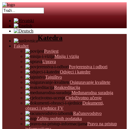
Katedra
Fakultet
Povijest
Misija i vizija
Uprava
Povjerenstva i odbori
Odsjeci i katedre
Tajništvo
Osiguravanje kvalitete
Reakreditacija
Međunarodna suradnja
Cjeloživotno učenje
Dokumenti,
obrasci i sjednice FV
Računovodstvo
Zaštita osobnih podataka
Pravo na pristup
informacijama