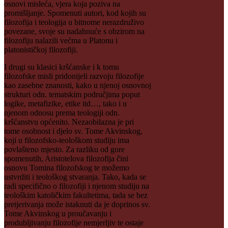
osnovi misleća, vjera koja poziva na
promišljanje. Spomenuti autori, kod kojih su
filozofija i teologija u bitnome nerazdruživo
povezane, svoje su nadahnuće s obzirom na
filozofiju nalazili većma u Platonu i
platonističkoj filozofiji.
I drugi su klasici kršćanske i k tomu
filozofske misli pridonijeli razvoju filozofije
kao zasebne znanosti, kako u njenoj osnovnoj
strukturi odn. tematskim područjima poput
logike, metafizike, etike itd…, tako i u
njenom odnosu prema teologiji odn.
kršćanstvu općenito. Nezaobilazna je pri
tome osobnost i djelo sv. Tome Akvinskog,
koji u filozofsko-teološkom studiju ima
povlašteno mjesto. Za razliku od gore
spomenutih, Aristotelova filozofija čini
osnovu Tomina filozofskog te možemo
ustvrditi i teološkog stvaranja. Tako, kada se
radi specifično o filozofiji i njenom studiju na
teološkim katoličkim fakultetima, tada se bez
pretjerivanja može istaknuti da je doprinos sv.
Tome Akvinskog u proučavanju i
produbljivanju filozofije nemjerljiv te ostaje