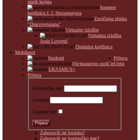
starih knjiga
Spomen
knjižnica J. J. Strossmayera
Zavičajna zbirka
"Diacovensiana"
Virtualne izložbe
Virtualna izložba
Josip Lovretić
Digitalna knjižnica
Mobilnost
Studenti
Prijava
(Ne)nastavno osoblje
Upisi
ERASMUS+
Prijava
Korisničko ime
Lozinka
Zapamti me
Zaboravili ste lozinku?
Zaboravili ste korisničko ime?