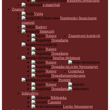
Raspored predavanja
e-materijali
Znanost
Vizija
Namjensko financiranje
znanosti
Radovi
Simpoziji
Najave
Znanstveni kolokviji
Događanja
Najave
Događanja
Stručna djelatnost
Najave
Događanja
Lectio Strossmayer
Najave
Gostujuća
Događanja
predavanja
Projekti
Najave
Događanja
Izdavaštvo
Biblioteka
Časopisi
Lectio Strossmayer