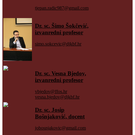
tjepan.radic987@gmail.com
Dr. sc. Šimo Šokčević,
izvanredni profesor
simo.sokcevic@djkbf.hr
Dr. sc. Vesna Bjedov,
izvanredni profesor
vbjedov@ffos.hr
vesna.bjedov@djkbf.hr
Dr. sc. Josip
Bošnjaković, docent
jobosnjakovic@gmail.com