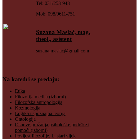
Tel: 031/253-948
Mob: 098/9611-751
Suzana Maslać, mag.
theol., asistent
suzana.maslac@gmail.com
Na katedri se predaju:
Etika
Filozofija medija (izborni)
Filozofska antropologija
Kozmologija
Logika i spoznajna teorija
Ontologija
Osnove pružanja psihološke podrške i
pomoći (izborni)
Povijest filozofije, I.: stari vijek