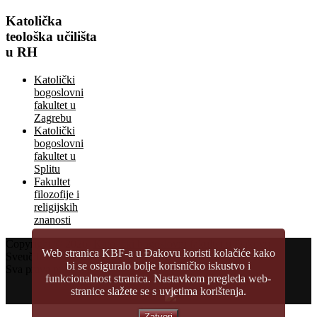
Katolička
teološka učilišta
u RH
Katolički
bogoslovni
fakultet u
Zagrebu
Katolički
bogoslovni
fakultet u
Splitu
Fakultet
filozofije i
religijskih
znanosti
Copyright © 2026.
Katolički bogoslovni fakultet u Đakovu
Web stranica KBF-a u Đakovu koristi kolačiće kako
Sveučilište Josipa Jurja Strossmayera u Osijeku
bi se osiguralo bolje korisničko iskustvo i
Sva prava pridržana
funkcionalnost stranica. Nastavkom pregleda web-
stranice slažete se s uvjetima korištenja.
Zatvori