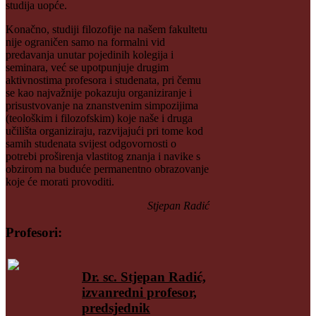
studija uopće.
Konačno, studiji filozofije na našem fakultetu
nije ograničen samo na formalni vid
predavanja unutar pojedinih kolegija i
seminara, već se upotpunjuje drugim
aktivnostima profesora i studenata, pri čemu
se kao najvažnije pokazuju organiziranje i
prisustvovanje na znanstvenim simpozijima
(teološkim i filozofskim) koje naše i druga
učilišta organiziraju, razvijajući pri tome kod
samih studenata svijest odgovornosti o
potrebi proširenja vlastitog znanja i navike s
obzirom na buduće permanentno obrazovanje
koje će morati provoditi.
Stjepan Radić
Profesori:
Dr. sc. Stjepan Radić,
izvanredni profesor,
predsjednik