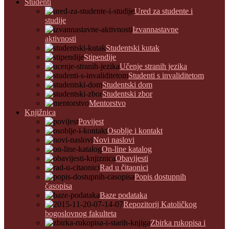
Studenti
Ured za studente i
studije
Izvannastavne
aktivnosti
Studentski kutak
Stipendije
Učenje stranih jezika
Studenti s invaliditetom
Studentski dom
Studentski zbor
Mentorstvo
Knjižnica
Povijest
Osoblje i kontakt
Novi naslovi
On-line katalog
Obavijesti
Rad u čitaonici
Popis dostupnih
časopisa
Baze podataka
Repozitorij Katoličkog
bogoslovnog fakulteta
Zbirka rukopisa i