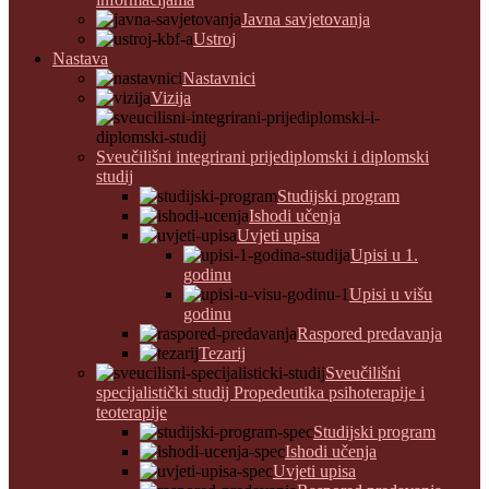
Javna savjetovanja
Ustroj
Nastava
Nastavnici
Vizija
Sveučilišni integrirani prijediplomski i diplomski
studij
Studijski program
Ishodi učenja
Uvjeti upisa
Upisi u 1.
godinu
Upisi u višu
godinu
Raspored predavanja
Tezarij
Sveučilišni
specijalistički studij Propedeutika psihoterapije i
teoterapije
Studijski program
Ishodi učenja
Uvjeti upisa