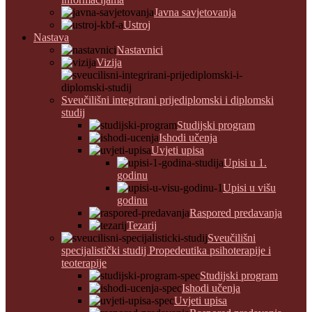
Javna savjetovanja
Ustroj
Nastava
Nastavnici
Vizija
Sveučilišni integrirani prijediplomski i diplomski
studij
Studijski program
Ishodi učenja
Uvjeti upisa
Upisi u 1.
godinu
Upisi u višu
godinu
Raspored predavanja
Tezarij
Sveučilišni
specijalistički studij Propedeutika psihoterapije i
teoterapije
Studijski program
Ishodi učenja
Uvjeti upisa