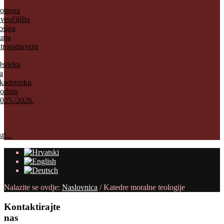
otpora
veučilišta
osipa
urja
trossmayera
sijeku
a
kademsku
odinu
025./2026.
ti...
Nalazite se ovdje:
Naslovnica
/
Katedre moralne teologije
Kontaktirajte
nas