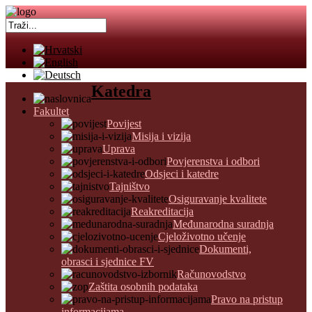
Katedra
Fakultet
Povijest
Misija i vizija
Uprava
Povjerenstva i odbori
Odsjeci i katedre
Tajništvo
Osiguravanje kvalitete
Reakreditacija
Međunarodna suradnja
Cjeloživotno učenje
Dokumenti,
obrasci i sjednice FV
Računovodstvo
Zaštita osobnih podataka
Pravo na pristup
informacijama