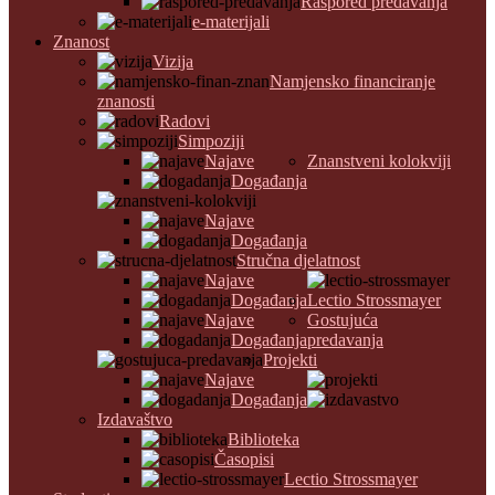
Raspored predavanja
e-materijali
Znanost
Vizija
Namjensko financiranje
znanosti
Radovi
Simpoziji
Najave
Znanstveni kolokviji
Događanja
Najave
Događanja
Stručna djelatnost
Najave
Događanja
Lectio Strossmayer
Najave
Gostujuća
Događanja
predavanja
Projekti
Najave
Događanja
Izdavaštvo
Biblioteka
Časopisi
Lectio Strossmayer