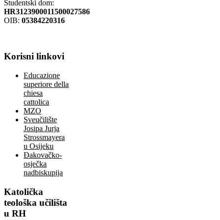
Studentski dom:
HR3123900011500027586
OIB:
05384220316
Korisni
linkovi
Educazione
superiore della
chiesa
cattolica
MZO
Sveučilište
Josipa Jurja
Strossmayera
u Osijeku
Đakovačko-
osječka
nadbiskupija
Katolička
teološka učilišta
u RH