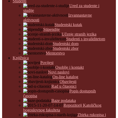
Studenti
Ured za studente i
studije
Izvannastavne
aktivnosti
Studentski kutak
Stipendije
Učenje stranih jezika
Studenti s invaliditetom
Studentski dom
Studentski zbor
Mentorstvo
Knjižnica
Povijest
Osoblje i kontakt
Novi naslovi
On-line katalog
Obavijesti
Rad u čitaonici
Popis dostupnih
časopisa
Baze podataka
Repozitorij Katoličkog
bogoslovnog fakulteta
Zbirka rukopisa i