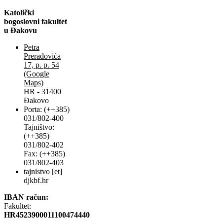
Katolički
bogoslovni fakultet
u Đakovu
Petra
Preradovića
17, p. p. 54
(Google
Maps)
HR - 31400
Đakovo
Porta: (++385)
031/802-400
Tajništvo:
(++385)
031/802-402
Fax: (++385)
031/802-403
tajnistvo [et]
djkbf.hr
IBAN račun:
Fakultet:
HR4523900011100474440