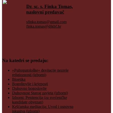
Dr. sc. s. Finka Tomas,
naslovni predavač
sfinka.tomas@gmail.com
finka.tomas@djkbf.hr
Na katedri se predaju:
»Psihopatološke« devijacije nezrele
religioznosti (izborni)
Bioetika
Bogoštovlje i krjeposti
Duhovno bogoslovlje
Duhovnost Starog zavjeta (izborni)
Izborni: Penitencija (za svećeničke
kandidate obvezan)
Kršćanska meditacija: Uvod i osnovna
iskustva (izborni)