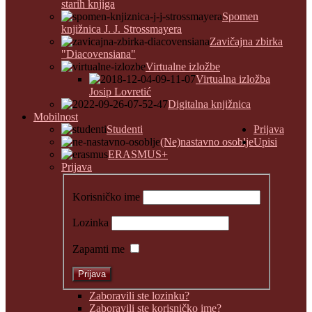
starih knjiga
Spomen
knjižnica J. J. Strossmayera
Zavičajna zbirka
"Diacovensiana"
Virtualne izložbe
Virtualna izložba
Josip Lovretić
Digitalna knjižnica
Mobilnost
Studenti
Prijava
(Ne)nastavno osoblje
Upisi
ERASMUS+
Prijava
Korisničko ime
Lozinka
Zapamti me
Zaboravili ste lozinku?
Zaboravili ste korisničko ime?