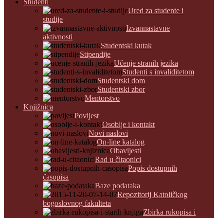
Studenti
Ured za studente i
studije
Izvannastavne
aktivnosti
Studentski kutak
Stipendije
Učenje stranih jezika
Studenti s invaliditetom
Studentski dom
Studentski zbor
Mentorstvo
Knjižnica
Povijest
Osoblje i kontakt
Novi naslovi
On-line katalog
Obavijesti
Rad u čitaonici
Popis dostupnih
časopisa
Baze podataka
Repozitorij Katoličkog
bogoslovnog fakulteta
Zbirka rukopisa i