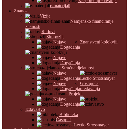
Raspored predavanja
e-materijali
Znanost
Vizija
Namjensko financiranje
znanosti
Radovi
Simpoziji
Najave
Znanstveni kolokviji
Događanja
Najave
Događanja
Stručna djelatnost
Najave
Događanja
Lectio Strossmayer
Najave
Gostujuća
Događanja
predavanja
Projekti
Najave
Događanja
Izdavaštvo
Biblioteka
Časopisi
Lectio Strossmayer