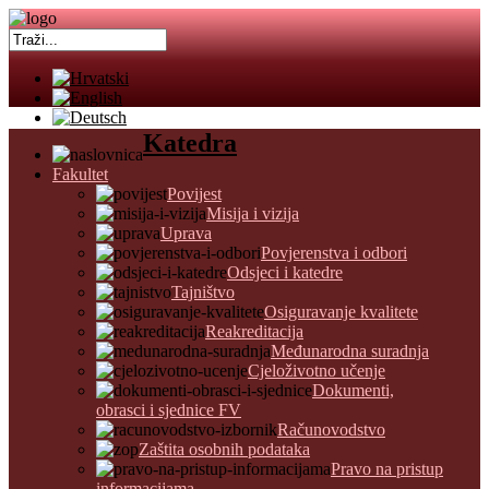
Katedra
Fakultet
Povijest
Misija i vizija
Uprava
Povjerenstva i odbori
Odsjeci i katedre
Tajništvo
Osiguravanje kvalitete
Reakreditacija
Međunarodna suradnja
Cjeloživotno učenje
Dokumenti,
obrasci i sjednice FV
Računovodstvo
Zaštita osobnih podataka
Pravo na pristup
informacijama