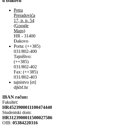
u Đakovu
Petra
Preradovića
17, p. p. 54
(Google
Maps)
HR - 31400
Đakovo
Porta: (++385)
031/802-400
Tajništvo:
(++385)
031/802-402
Fax: (++385)
031/802-403
tajnistvo [et]
djkbf.hr
IBAN račun:
Fakultet:
HR4523900011100474440
Studentski dom:
HR3123900011500027586
OIB:
05384220316