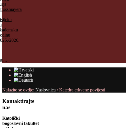
urja
trossmayera
sijeku
a
kademsku
odinu
025./2026.
ti...
Nalazite se ovdje:
Naslovnica
/
Katedra crkvene povijesti
Kontaktirajte
nas
Katolički
bogoslovni fakultet