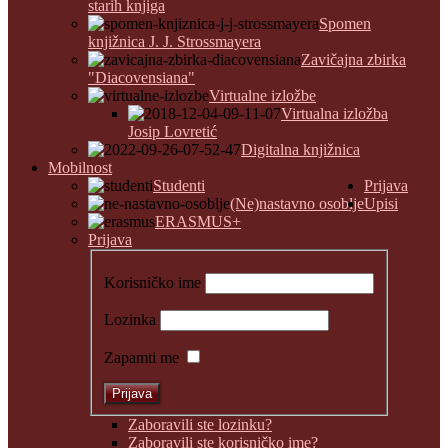
starih knjiga
Spomen
knjižnica J. J. Strossmayera
Zavičajna zbirka
"Diacovensiana"
Virtualne izložbe
Virtualna izložba
Josip Lovretić
Digitalna knjižnica
Mobilnost
Studenti
Prijava
(Ne)nastavno osoblje
Upisi
ERASMUS+
Prijava
Korisničko ime
Lozinka
Zapamti me
Zaboravili ste lozinku?
Zaboravili ste korisničko ime?