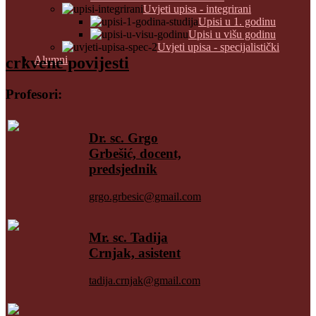
Uvjeti upisa - integrirani
Upisi u 1. godinu
Upisi u višu godinu
Uvjeti upisa - specijalistički
crkvene povijesti
Alumni
Profesori:
Dr. sc. Grgo
Grbešić, docent,
predsjednik
grgo.grbesic@gmail.com
Mr. sc. Tadija
Crnjak, asistent
tadija.crnjak@gmail.com