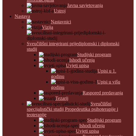
Javna savjetovanja
Ustroj
Nastava
Nastavnici
Vizija
Sveučilišni integrirani prijediplomski i diplomski
studij
Studijski program
Ishodi učenja
Uvjeti upisa
Upisi u 1.
godinu
Upisi u višu
godinu
Raspored predavanja
Tezarij
Sveučilišni
specijalistički studij Propedeutika psihoterapije i
teoterapije
Studijski program
Ishodi učenja
Uvjeti upisa