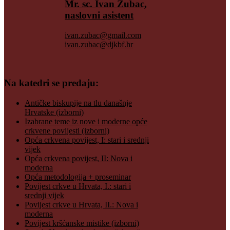
Mr. sc. Ivan Zubac,
naslovni asistent
ivan.zubac@gmail.com
ivan.zubac@djkbf.hr
Na katedri se predaju:
Antičke biskupije na tlu današnje
Hrvatske (izborni)
Izabrane teme iz nove i moderne opće
crkvene povijesti (izborni)
Opća crkvena povijest, I: stari i srednji
vijek
Opća crkvena povijest, II: Nova i
moderna
Opća metodologija + proseminar
Povijest crkve u Hrvata, I.: stari i
srednji vijek
Povijest crkve u Hrvata, II.: Nova i
moderna
Povijest kršćanske mistike (izborni)