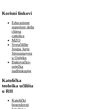
Korisni
linkovi
Educazione
superiore della
chiesa
cattolica
MZO
Sveučilište
Josipa Jurja
Strossmayera
u Osijeku
Đakovačko-
osječka
nadbiskupija
Katolička
teološka učilišta
u RH
Katolički
bogoslovni