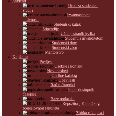
Studenti
Ured za studente i
studije
Izvannastavne
aktivnosti
Studentski kutak
Stipendije
Učenje stranih jezika
Studenti s invaliditetom
Studentski dom
Studentski zbor
Mentorstvo
Knjižnica
Povijest
Osoblje i kontakt
Novi naslovi
On-line katalog
Obavijesti
Rad u čitaonici
Popis dostupnih
časopisa
Baze podataka
Repozitorij Katoličkog
bogoslovnog fakulteta
Zbirka rukopisa i