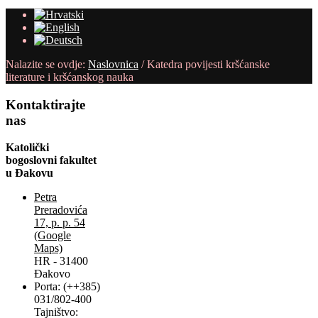
Nalazite se ovdje:
Naslovnica
/
Katedra povijesti kršćanske
literature i kršćanskog nauka
Kontaktirajte
nas
Katolički
bogoslovni fakultet
u Đakovu
Petra
Preradovića
17, p. p. 54
(Google
Maps)
HR - 31400
Đakovo
Porta: (++385)
031/802-400
Tajništvo: