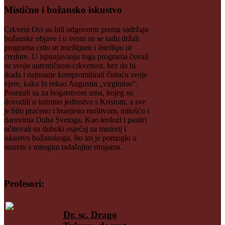
Mistično i božansko iskustvo
Crkveni Oci su bili odgovorni prema sadržaju
božanske objave i u svom su se radu držali
programa
crdo ut intelligam
i
intelligo ut
credam
. U ispunjavanju toga programa čuvali
su svoju autentičnost-crkvenost, bez da bi
ikada i najmanje kompromitirali čistoću svoje
vjere, kako bi rekao Augustin „virginitas“.
Posezali su za bogatstvom uma, kojeg su
dovodili u intimno jedinstvo s Kristom, a sve
je bilo praćeno i hranjeno molitvom, milošću i
darovima Duha Svetoga. Kao teolozi i pastiri
očitovali su duboki osjećaj za misterij i
iskustvo božanskoga, što im je pomoglo u
susretu s mnogim tadašnjim strujama.
Profesori:
Dr. sc. Drago