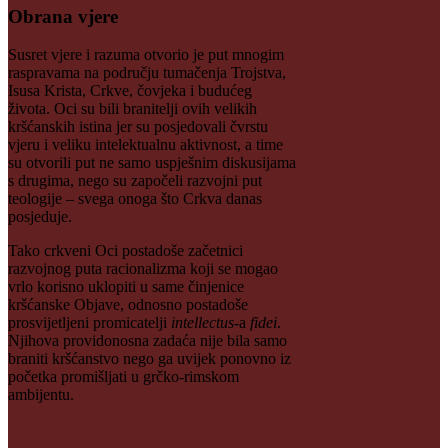
Obrana vjere
Susret vjere i razuma otvorio je put mnogim
raspravama na području tumačenja Trojstva,
Isusa Krista, Crkve, čovjeka i budućeg
života. Oci su bili branitelji ovih velikih
kršćanskih istina jer su posjedovali čvrstu
vjeru i veliku intelektualnu aktivnost, a time
su otvorili put ne samo uspješnim diskusijama
s drugima, nego su započeli razvojni put
teologije – svega onoga što Crkva danas
posjeduje.
Tako crkveni Oci postadoše začetnici
razvojnog puta racionalizma koji se mogao
vrlo korisno uklopiti u same činjenice
kršćanske Objave, odnosno postadoše
prosvijetljeni promicatelji
intellectus
-a
fidei
.
Njihova providonosna zadaća nije bila samo
braniti kršćanstvo nego ga uvijek ponovno iz
početka promišljati u grčko-rimskom
ambijentu.