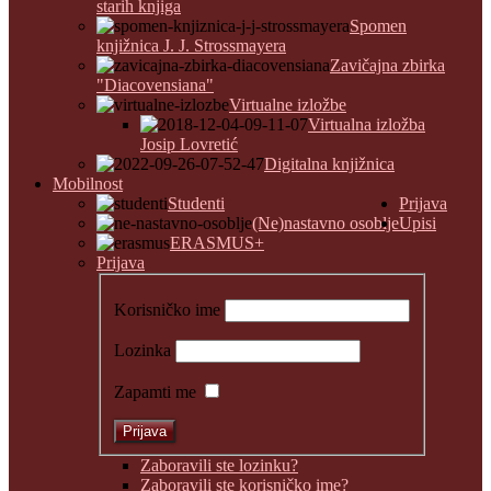
starih knjiga
Spomen
knjižnica J. J. Strossmayera
Zavičajna zbirka
"Diacovensiana"
Virtualne izložbe
Virtualna izložba
Josip Lovretić
Digitalna knjižnica
Mobilnost
Studenti
Prijava
(Ne)nastavno osoblje
Upisi
ERASMUS+
Prijava
Korisničko ime
Lozinka
Zapamti me
Zaboravili ste lozinku?
Zaboravili ste korisničko ime?