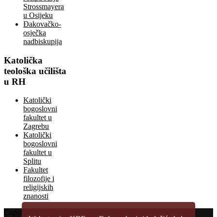
Strossmayera
u Osijeku
Đakovačko-
osječka
nadbiskupija
Katolička
teološka učilišta
u RH
Katolički
bogoslovni
fakultet u
Zagrebu
Katolički
bogoslovni
fakultet u
Splitu
Fakultet
filozofije i
religijskih
znanosti
Copyright © 2026.
Katolički bogoslovni fakultet u Đakovu