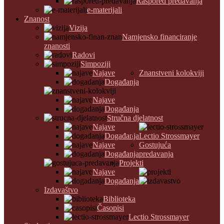
Raspored predavanja
e-materijali
Znanost
Vizija
Namjensko financiranje
znanosti
Radovi
Simpoziji
Najave
Znanstveni kolokviji
Događanja
Najave
Događanja
Stručna djelatnost
Najave
Događanja
Lectio Strossmayer
Najave
Gostujuća
Događanja
predavanja
Projekti
Najave
Događanja
Izdavaštvo
Biblioteka
Časopisi
Lectio Strossmayer