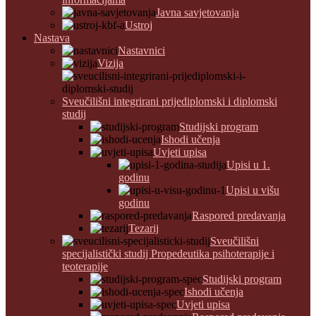
Javna savjetovanja
Ustroj
Nastava
Nastavnici
Vizija
Sveučilišni integrirani prijediplomski i diplomski
studij
Studijski program
Ishodi učenja
Uvjeti upisa
Upisi u 1.
godinu
Upisi u višu
godinu
Raspored predavanja
Tezarij
Sveučilišni
specijalistički studij Propedeutika psihoterapije i
teoterapije
Studijski program
Ishodi učenja
Uvjeti upisa