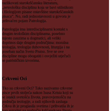
razlikovati starokršćansku literaturu,
„neteološku disciplinu koja se bavi stilistikom
i filologijom pisane ostavštine starokršćanskih
pisaca“. No, radi jednostavnosti u govoru je
prihvaćen pojam Patrologija.
Patrologija ima interdisciplinarni kontakt s
drugim teološkim disciplinama, posebno
mjesto zauzima u dogmatici, ali veliki
doprinos daje drugim područjima: moralna
teologija, teologija duhovnosti, liturgija i na
poseban način Sveto Pismo. Sve se ove
discipline mogu obogatiti i osvježiti utječući
se patrističkim izvorima.
Crkveni Oci
Tko su crkveni Oci? Tako nazivamo crkvene
pisce prvih stoljeća nakon Isusa Krista koji su
se istakli svetošću života, pravovjernošću na
području teologije, a radi njihovih zasluga
Crkva ih je proglasila svetima i prihvatila ih je
kao autoritet na području kršćanskoga života.