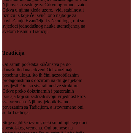
Njihove su zasluge za Crkvu ogromne i zato
Crkva u njima gleda uzore, vidi stabilnost i
riznicu iz koje će izvući ono najbolje za
naviještanje Evanđelje.I više od toga, oni su
svjedoci jednodušnog nauka utemeljenog na
svetom Pismu i Tradiciji.
Tradicija
Od samih početaka kršćanstva pa do
današnjih dana crkveni Oci zauzimaju
posebnu ulogu, što ih čini nezaobilaznim
protagonistima s obzirom na druge tijekom
povijesti. Oni su stvarali nosive strukture
Crkve preko doktrinarnih i pastoralnih
izričaja koji su zadržali svoju vrijednost kroz
sva vremena. Njih uvijek otkrivamo
povezanim sa Tadicijom, a istovremeno oni
su ta Tradicija.
Stoje najbliže izvoru; neki su od njih svjedoci
apostolskog vremena. Oni prenose na