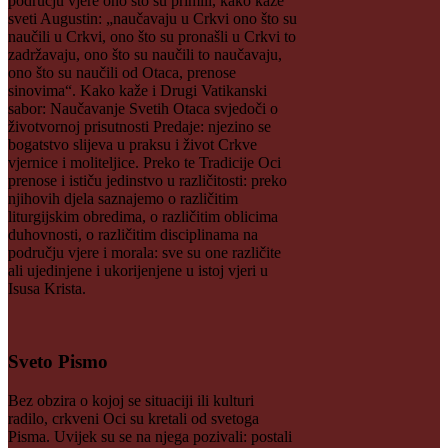
području vjere ono što su primili, kako kaže
sveti Augustin: „naučavaju u Crkvi ono što su
naučili u Crkvi, ono što su pronašli u Crkvi to
zadržavaju, ono što su naučili to naučavaju,
ono što su naučili od Otaca, prenose
sinovima“. Kako kaže i Drugi Vatikanski
sabor: Naučavanje Svetih Otaca svjedoči o
životvornoj prisutnosti Predaje: njezino se
bogatstvo slijeva u praksu i život Crkve
vjernice i moliteljice. Preko te Tradicije Oci
prenose i ističu jedinstvo u različitosti: preko
njihovih djela saznajemo o različitim
liturgijskim obredima, o različitim oblicima
duhovnosti, o različitim disciplinama na
području vjere i morala: sve su one različite
ali ujedinjene i ukorijenjene u istoj vjeri u
Isusa Krista.
Sveto Pismo
Bez obzira o kojoj se situaciji ili kulturi
radilo, crkveni Oci su kretali od svetoga
Pisma. Uvijek su se na njega pozivali: postali