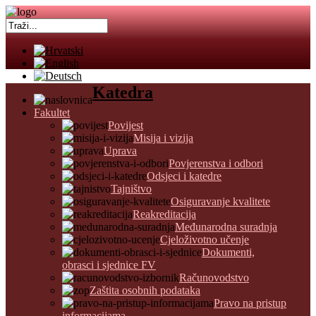
Katedra
Fakultet
Povijest
Misija i vizija
Uprava
Povjerenstva i odbori
Odsjeci i katedre
Tajništvo
Osiguravanje kvalitete
Reakreditacija
Međunarodna suradnja
Cjeloživotno učenje
Dokumenti,
obrasci i sjednice FV
Računovodstvo
Zaštita osobnih podataka
Pravo na pristup
informacijama