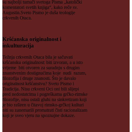
su najbolji tumači svetoga Pisma „katolički
komentatori svetih knjiga“, kako reče sv.
Augustin.Sveto Pismo je duša teologije
crkvenih Otaca.
Kršćanska originalnost i
inkulturacija
Težnja crkvenih Otaca bila je sačuvati
kršćansku originalnost: biti izvoran, a u isto
vrijeme biti otvoren za suradnju s drugim
znanstvenim dostignućima koje nudi razum,
filozofija i druge znanosti. Što je davalo
originalnost kršćanstvu? Sveto Pismo i
Tradicija. Nisu crkveni Oci oni bili slijepi
pred nedostatcima i pogreškama grčko-rimske
filozofije, nisu ostali gluhi na sinkretizam koji
je bio raširen u čitavoj rimsko-grčkoj kulturi
niti su zanemarili promatrati čisti racionalizam
koji je sveo vjeru na spoznajne dokaze.