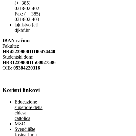
(++385)
031/802-402
Fax: (++385)
031/802-403
tajnistvo [et]
djkbf.hr
IBAN račun:
Fakultet:
HR4523900011100474440
Studentski dom:
HR3123900011500027586
OIB:
05384220316
Korisni
linkovi
Educazione
superiore della
chiesa
cattolica
MZO
Sveučilište
Josipa Jurja