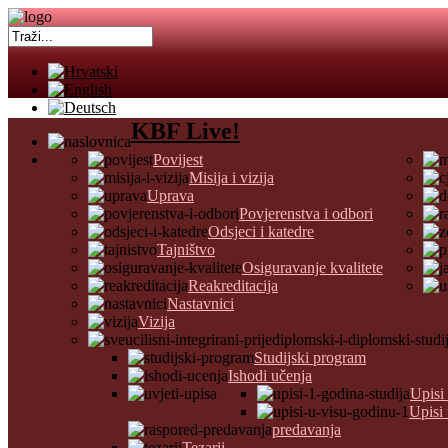
KBF Live!
Povijest
Misija i vizija
Uprava
Povjerenstva i odbori
Odsjeci i katedre
Tajništvo
Osiguravanje kvalitete
Reakreditacija
Nastavnici
Vizija
Studijski program
Ishodi učenja
Upisi
Upisi
predavanja
Tezarij