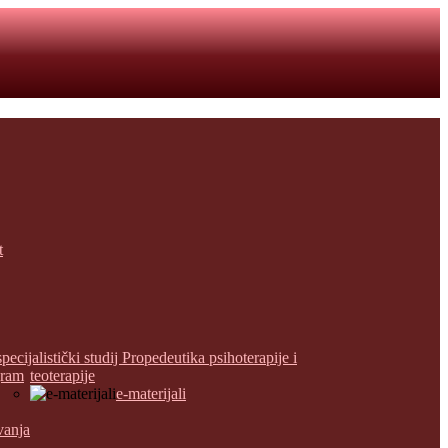
t
specijalistički studij Propedeutika psihoterapije i
gram
teoterapije
e-materijali
vanja