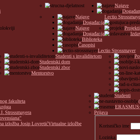
Najave
i
Događan
Najave
Lectio Strossmay
Događanja
Najave
Projekti
Događanja
Izda
Biblioteka
Časopisi
Lectio Strossmayer
Studenti s invaliditetom
Po
Studentski dom
Studentski zbor
Mentorstvo
Studenti
nog fakulteta
knjiga
ERASMUS
 J. Strossmayera
Prijava
covensiana"
na izložba Josip Lovretić
Virtualne izložbe
Korisničko ime
Lozinka