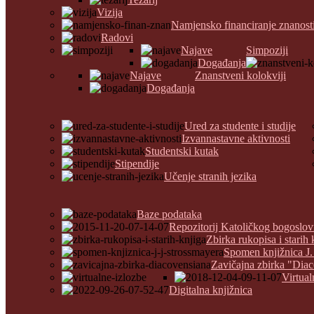
Vizija
Namjensko financiranje znanost
Radovi
Najave
Simpoziji
Događanja
Najave
Znanstveni kolokviji
Događanja
Ured za studente i studije
Izvannastavne aktivnosti
Studentski kutak
Stipendije
Učenje stranih jezika
Baze podataka
Repozitorij Katoličkog bogoslov
Zbirka rukopisa i starih 
Spomen knjižnica J.
Zavičajna zbirka "Dia
Virtual
Digitalna knjižnica