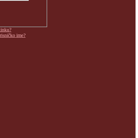
zinku?
orisničko ime?