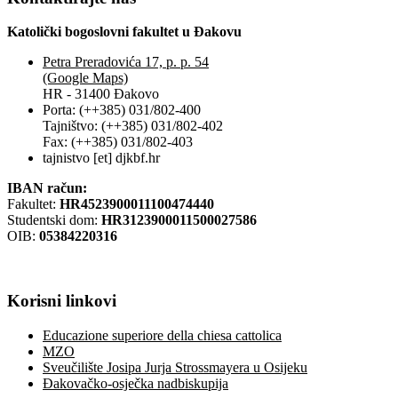
Katolički bogoslovni fakultet u Đakovu
Petra Preradovića 17, p. p. 54
(Google Maps)
HR - 31400 Đakovo
Porta: (++385) 031/802-400
Tajništvo: (++385) 031/802-402
Fax: (++385) 031/802-403
tajnistvo [et] djkbf.hr
IBAN račun:
Fakultet:
HR4523900011100474440
Studentski dom:
HR3123900011500027586
OIB:
05384220316
Korisni
linkovi
Educazione superiore della chiesa cattolica
MZO
Sveučilište Josipa Jurja Strossmayera u Osijeku
Đakovačko-osječka nadbiskupija