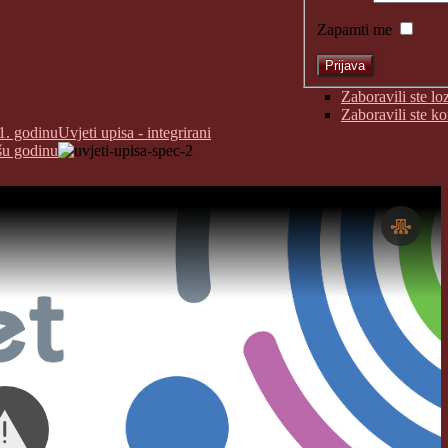
Zapamti me
Zaboravili ste lo
Zaboravili ste k
1. godinu
Uvjeti upisa - integrirani
šu godinu