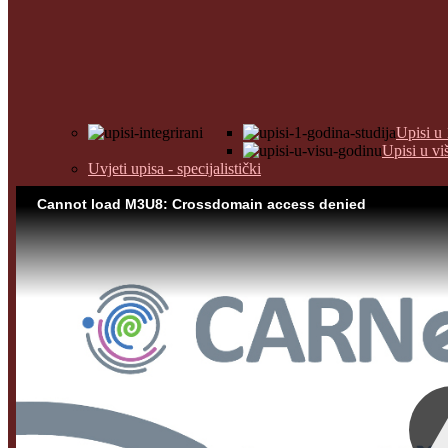
Upisi u 
Upisi u vi
Uvjeti upisa - specijalistički