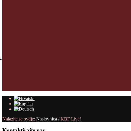
u
Nalazite se ovdje:
Naslovnica
/
KBF Live!
Kontaktirajte
nas