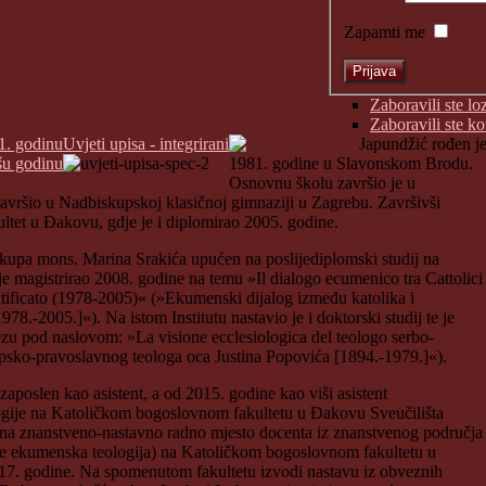
Zapamti me
Zaboravili ste lo
Zaboravili ste k
1. godinu
Uvjeti upisa - integrirani
Japundžić rođen j
šu godinu
1981. godine u Slavonskom Brodu.
Osnovnu školu završio je u
završio u Nadbiskupskoj klasičnoj gimnaziji u Zagrebu. Završivši
ultet u Đakovu, gdje je i diplomirao 2005. godine.
skupa mons. Marina Srakića upućen na poslijediplomski studij na
m je magistrirao 2008. godine na temu »Il dialogo ecumenico tra Cattolici
ntificato (1978-2005)« (»Ekumenski dijalog između katolika i
8.-2005.]«). Na istom Institutu nastavio je i doktorski studij te je
ezu pod naslovom: »La visione ecclesiologica del teologo serbo-
rpsko-pravoslavnog teologa oca Justina Popovića [1894.-1979.]«).
zaposlen kao asistent, a od 2015. godine kao viši asistent
ogije na Katoličkom bogoslovnom fakultetu u Đakovu Sveučilišta
 na znanstveno-nastavno radno mjesto docenta iz znanstvenog područja
ane ekumenska teologija) na Katoličkom bogoslovnom fakultetu u
017. godine. Na spomenutom fakultetu izvodi nastavu iz obveznih