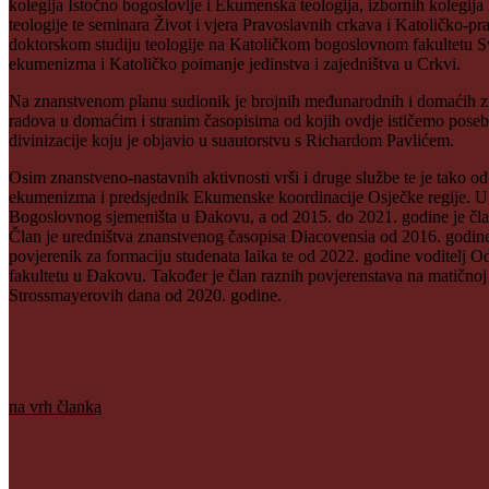
kolegija Istočno bogoslovlje i Ekumenska teologija, izbornih kolegija
teologije te seminara Život i vjera Pravoslavnih crkava i Katoličko-
doktorskom studiju teologije na Katoličkom bogoslovnom fakultetu Sve
ekumenizma i Katoličko poimanje jedinstva i zajedništva u Crkvi.
Na znanstvenom planu sudionik je brojnih međunarodnih i domaćih znan
radova u domaćim i stranim časopisima od kojih ovdje ističemo poseb
divinizacije koju je objavio u suautorstvu s Richardom Pavlićem.
Osim znanstveno-nastavnih aktivnosti vrši i druge službe te je tako o
ekumenizma i predsjednik Ekumenske koordinacije Osječke regije. U r
Bogoslovnog sjemeništa u Đakovu, a od 2015. do 2021. godine je čla
Član je uredništva znanstvenog časopisa Diacovensia od 2016. godine
povjerenik za formaciju studenata laika te od 2022. godine voditelj
fakultetu u Đakovu. Također je član raznih povjerenstava na matičnoj 
Strossmayerovih dana od 2020. godine.
na vrh članka