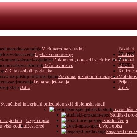
Međunarodna suradnja
Fakultet
Izv. prof.
Cjeloživotno učenje
Nastava
dr. sc.
Dokumenti, obrasci i sjednice FV
Znanost
Antun
Računovodstvo
Studenti
Zaštita osobnih podataka
Knjižnica
Pravo na pristup informacijama
Mobilnos
Javna savjetovanja
Prijava
Ustroj
Upisi
Sveučilišni integrirani prijediplomski i diplomski studij
Sveučilišni 
Studijski pro
 u 1. godinu
Uvjeti upisa
Ishodi učenja
 u višu godinu
Raspored
Uvjeti upisa
Raspored preda