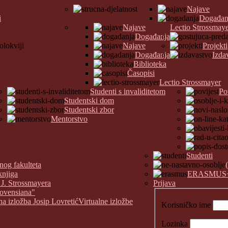
Najave
i
Događan
Najave
Lectio Strossmay
Događanja
Najave
Projekti
Događanja
Izda
Biblioteka
Časopisi
Lectio Strossmayer
Studenti s invaliditetom
Po
Studentski dom
Studentski zbor
Mentorstvo
Studenti
nog fakulteta
knjiga
ERASMUS
 J. Strossmayera
Prijava
covensiana"
na izložba Josip Lovretić
Virtualne izložbe
Korisničko ime
Lozinka