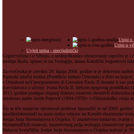
Upisi u 
Upisi u vi
Uvjeti upisa - specijalistički
Grgurevićima i u Sibinju, a srednjoškolsko obrazovanje započeo je i 
srednju školu, upisao se na Teologiju, danas Katolički bogoslovni fak
Za svećenika je zaređen 29. lipnja 2006. godine te je dekretom nadbi
Papinski istočni institut (Pontificio Istituto Orientale) u Rim na koje
e Ortodossi nell’insegnamento di Giovanni Paolo II durante il suo po
pravoslavaca u učenju Ivana Pavla II. tijekom njegovog pontifikata [197
2015. godine postigao stupanj doktora znanosti obranivši doktorsku t
ortodosso padre Justin Popović (1894-1979)« (»Ekleziološka vizija s
Što se tiče nastavne djelatnosti profesor Japundžić je od 2009. godine 
(poslijedoktorand) na puno radno vrijeme na Katedri ekumenske teol
Josipa Jurja Strossmayera u Osijeku. U znanstveno-nastavno zvanje i
Humanističkih znanosti, znanstvenog polja teologija (znanstvene gr
Đakovu Sveučilišta Josipa Jurja Strossmayera u Osijeku izabran je 2