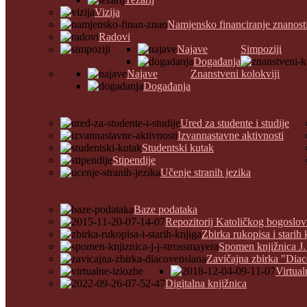
Vizija
Namjensko financiranje znanost
Radovi
Najave
Simpoziji
Događanja
Najave
Znanstveni kolokviji
Događanja
Ured za studente i studije
Izvannastavne aktivnosti
Studentski kutak
Stipendije
Učenje stranih jezika
Baze podataka
Repozitorij Katoličkog bogoslov
Zbirka rukopisa i starih 
Spomen knjižnica J.
Zavičajna zbirka "Dia
Virtual
Digitalna knjižnica