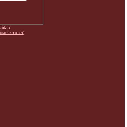
zinku?
orisničko ime?
e