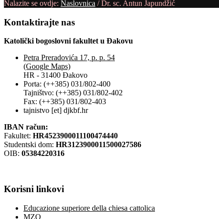
Nalazite se ovdje:
Naslovnica
/
Dr. sc. Antun Japundžić
Kontaktirajte
nas
Katolički bogoslovni fakultet u Đakovu
Petra Preradovića 17, p. p. 54
(Google Maps)
HR - 31400 Đakovo
Porta: (++385) 031/802-400
Tajništvo: (++385) 031/802-402
Fax: (++385) 031/802-403
tajnistvo [et] djkbf.hr
IBAN račun:
Fakultet:
HR4523900011100474440
Studentski dom:
HR3123900011500027586
OIB:
05384220316
Korisni
linkovi
Educazione superiore della chiesa cattolica
MZO