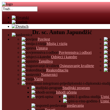
Dr. sc. Antun Japundžić
Povijest
Misija i vizija
Uprava
Povjerenstva i odbori
Odsjeci i katedre
Tajništvo
Osiguravanje kvalitete
Reakreditacija
Nastavnici
Vizija
Studijski program
Ishodi učenja
Upisi
Upisi
predavanja
Tezarij