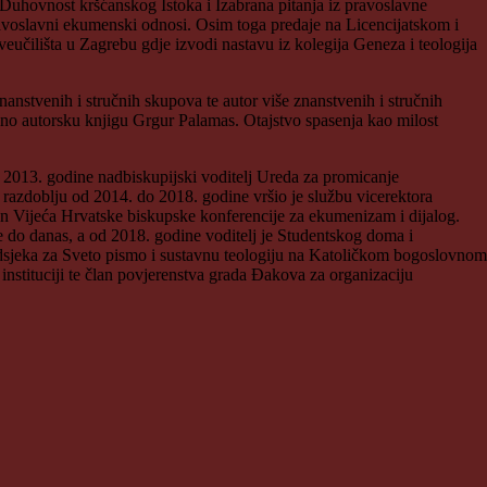
 Duhovnost kršćanskog Istoka i Izabrana pitanja iz pravoslavne
pravoslavni ekumenski odnosi. Osim toga predaje na Licencijatskom i
učilišta u Zagrebu gdje izvodi nastavu iz kolegija Geneza i teologija
stvenih i stručnih skupova te autor više znanstvenih i stručnih
no autorsku knjigu Grgur Palamas. Otajstvo spasenja kao milost
d 2013. godine nadbiskupijski voditelj Ureda za promicanje
azdoblju od 2014. do 2018. godine vršio je službu vicerektora
n Vijeća Hrvatske biskupske konferencije za ekumenizam i dijalog.
 do danas, a od 2018. godine voditelj je Studentskog doma i
 Odsjeka za Sveto pismo i sustavnu teologiju na Katoličkom bogoslovnom
instituciji te član povjerenstva grada Đakova za organizaciju