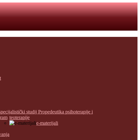
t
specijalistički studij Propedeutika psihoterapije i
gram
teoterapije
e-materijali
vanja