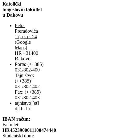
Katolički
bogoslovni fakultet
u Đakovu
Petra
Preradovića
17, p. p. 54
(Google
Maps)
HR - 31400
Đakovo
Porta: (++385)
031/802-400
Tajništvo:
(++385)
031/802-402
Fax: (++385)
031/802-403
tajnistvo [et]
djkbf.hr
IBAN račun:
Fakultet:
HR4523900011100474440
Studentski dom: