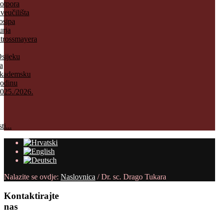
otpora
veučilišta
osipa
urja
trossmayera
sijeku
a
kademsku
odinu
025./2026.
ti...
Nalazite se ovdje:
Naslovnica
/
Dr. sc. Drago Tukara
Kontaktirajte
nas