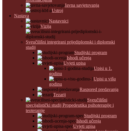
Javna savjetovanja
Ustroj
Nastava
Nastavnici
Vizija
Sveučilišni integrirani prijediplomski i diplomski
studij
Studijski program
Ishodi učenja
Uvjeti upisa
Upisi u 1.
godinu
Upisi u višu
godinu
Raspored predavanja
Tezarij
Sveučilišni
specijalistički studij Propedeutika psihoterapije i
teoterapije
Studijski program
Ishodi učenja
Uvjeti upisa