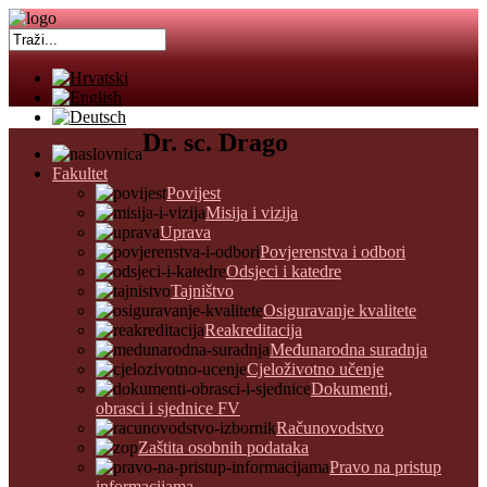
Dr. sc. Drago
Fakultet
Povijest
Misija i vizija
Uprava
Povjerenstva i odbori
Odsjeci i katedre
Tajništvo
Osiguravanje kvalitete
Reakreditacija
Međunarodna suradnja
Cjeloživotno učenje
Dokumenti,
obrasci i sjednice FV
Računovodstvo
Zaštita osobnih podataka
Pravo na pristup
informacijama