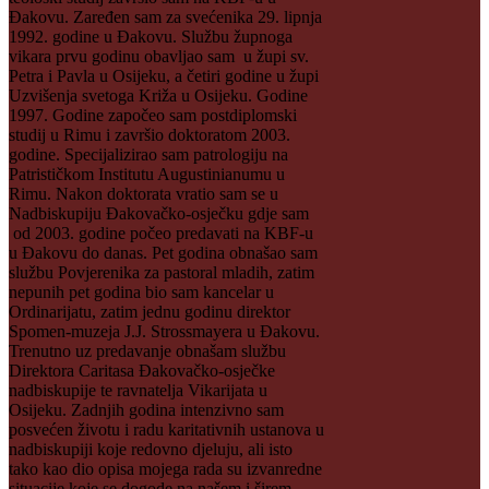
Đakovu. Zaređen sam za svećenika 29. lipnja
1992. godine u Đakovu. Službu župnoga
vikara prvu godinu obavljao sam u župi sv.
Petra i Pavla u Osijeku, a četiri godine u župi
Uzvišenja svetoga Križa u Osijeku. Godine
1997. Godine započeo sam postdiplomski
studij u Rimu i završio doktoratom 2003.
godine. Specijalizirao sam patrologiju na
Patrističkom Institutu Augustinianumu u
Rimu. Nakon doktorata vratio sam se u
Nadbiskupiju Đakovačko-osječku gdje sam
od 2003. godine počeo predavati na KBF-u
u Đakovu do danas. Pet godina obnašao sam
službu Povjerenika za pastoral mladih, zatim
nepunih pet godina bio sam kancelar u
Ordinarijatu, zatim jednu godinu direktor
Spomen-muzeja J.J. Strossmayera u Đakovu.
Trenutno uz predavanje obnašam službu
Direktora Caritasa Đakovačko-osječke
nadbiskupije te ravnatelja Vikarijata u
Osijeku. Zadnjih godina intenzivno sam
posvećen životu i radu karitativnih ustanova u
nadbiskupiji koje redovno djeluju, ali isto
tako kao dio opisa mojega rada su izvanredne
situacije koje se dogode na našem i širem