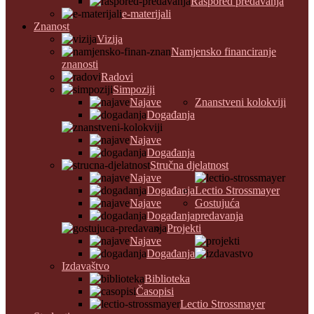
Raspored predavanja
e-materijali
Znanost
Vizija
Namjensko financiranje
znanosti
Radovi
Simpoziji
Najave
Znanstveni kolokviji
Događanja
Najave
Događanja
Stručna djelatnost
Najave
Događanja
Lectio Strossmayer
Najave
Gostujuća
Događanja
predavanja
Projekti
Najave
Događanja
Izdavaštvo
Biblioteka
Časopisi
Lectio Strossmayer