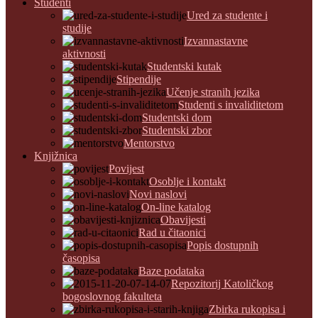
Studenti
Ured za studente i
studije
Izvannastavne
aktivnosti
Studentski kutak
Stipendije
Učenje stranih jezika
Studenti s invaliditetom
Studentski dom
Studentski zbor
Mentorstvo
Knjižnica
Povijest
Osoblje i kontakt
Novi naslovi
On-line katalog
Obavijesti
Rad u čitaonici
Popis dostupnih
časopisa
Baze podataka
Repozitorij Katoličkog
bogoslovnog fakulteta
Zbirka rukopisa i