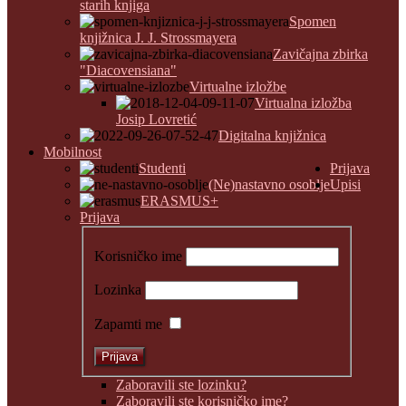
starih knjiga
Spomen
knjižnica J. J. Strossmayera
Zavičajna zbirka
"Diacovensiana"
Virtualne izložbe
Virtualna izložba
Josip Lovretić
Digitalna knjižnica
Mobilnost
Studenti
Prijava
(Ne)nastavno osoblje
Upisi
ERASMUS+
Prijava
Korisničko ime
Lozinka
Zapamti me
Zaboravili ste lozinku?
Zaboravili ste korisničko ime?