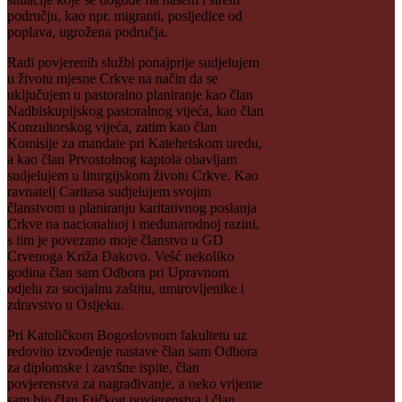
području, kao npr. migranti, posljedice od
poplava, ugrožena područja.
Radi povjerenih službi ponajprije sudjelujem
u životu mjesne Crkve na način da se
uključujem u pastoralno planiranje kao član
Nadbiskupijskog pastoralnog vijeća, kao član
Konzultorskog vijeća, zatim kao član
Komisije za mandate pri Katehetskom uredu,
a kao član Prvostolnog kaptola obavljam
sudjelujem u liturgijskom životu Crkve. Kao
ravnatelj Caritasa sudjelujem svojim
članstvom u planiranju karitativnog poslanja
Crkve na nacionalnoj i međunarodnoj razini,
s tim je povezano moje članstvo u GD
Crvenoga Križa Đakovo. Vešć nekoliko
godina član sam Odbora pri Upravnom
odjelu za socijalnu zaštitu, umirovljenike i
zdravstvo u Osijeku.
Pri Katoličkom Bogoslovnom fakultetu uz
redovito izvođenje nastave član sam Odbora
za diplomske i završne ispite, član
povjerenstva za nagrađivanje, a neko vrijeme
sam bio član Etičkog povjerenstva i član