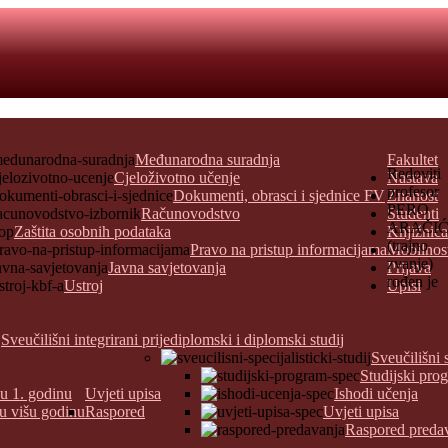
Međunarodna suradnja
Fakultet
Redoviti
Cjeloživotno učenje
Nastava
profesor
Dokumenti, obrasci i sjednice FV
Znanost
PERO
Računovodstvo
Studenti
ARAČI
Zaštita osobnih podataka
Knjižnica
(trajno
Pravo na pristup informacijama
Mobilnos
zvanje)
Javna savjetovanja
Prijava
rođen je
Ustroj
Upisi
Sveučilišni integrirani prijediplomski i diplomski studij
Sveučilišni 
Studijski pro
 u 1. godinu
Uvjeti upisa
Ishodi učenja
 u višu godinu
Raspored
Uvjeti upisa
Raspored preda