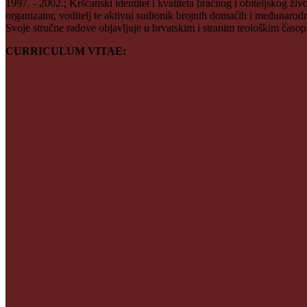
1997. - 2002.; Kršćanski identitet i kvaliteta bračnog i obiteljskog ži
organizator, voditelj te aktivni sudionik brojnih domaćih i međunaro
Svoje stručne radove objavljuje u hrvatskim i stranim teološkim časop
CURRICULUM VITAE: