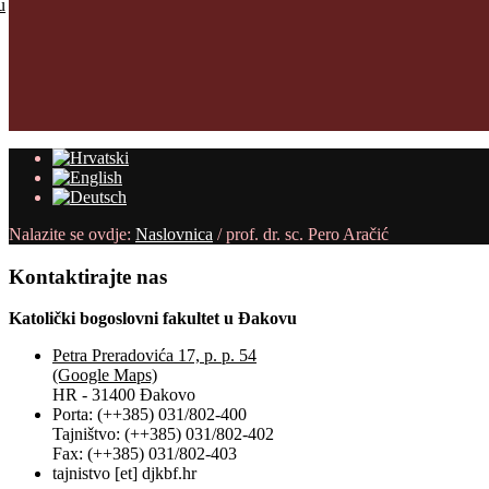
u
Nalazite se ovdje:
Naslovnica
/
prof. dr. sc. Pero Aračić
Kontaktirajte
nas
Katolički bogoslovni fakultet u Đakovu
Petra Preradovića 17, p. p. 54
(Google Maps)
HR - 31400 Đakovo
Porta: (++385) 031/802-400
Tajništvo: (++385) 031/802-402
Fax: (++385) 031/802-403
tajnistvo [et] djkbf.hr