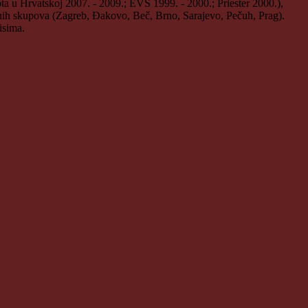
vota u Hrvatskoj 2007. - 2009.; EVS 1999. - 2000.; Priester 2000.),
dnih skupova (Zagreb, Đakovo, Beč, Brno, Sarajevo, Pečuh, Prag).
isima.