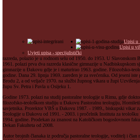
Upisi u 
Upisi u vi
Uvjeti upisa - specijalistički
razreda, polazio je u rodnom selu od 1950. do 1953. U Slavonskom 
1961. polazi prva dva razreda klasične gimnazije u Nadbiskupskom sje
gimnazije u Đakovu gdje je i maturirao 1963. godine. Filozofsko-teol
godine. Dana 29. lipnja 1969. zaređen je za svećenika. Od jeseni ist
Brodu 2, a od veljače 1970. na službi župnog vikara u župi Uzvišenja 
župu Sv. Petra i Pavla u Osijeku 1.
Godine 1973. polazi na studij pastoralne teologije u Rimu, gdje dokt
filozofsko-teološkom studiju u Đakovu Pastoralnu teologiju, Homileti
savjetnika. Prorektor VBŠ u Đakovu 1987. - 1989., biskupski vikar za p
Teologije u Đakovu od 1991. - 2003. i pročelnik Instituta za teološku
1994. godine. Prodekan za znanost na Katoličkom bogoslovnom fakulte
Dekan Fakulteta od 2008.
Autor brojnih članaka iz područja pastoralne teologije, voditelj i čl