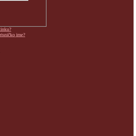
zinku?
orisničko ime?
i