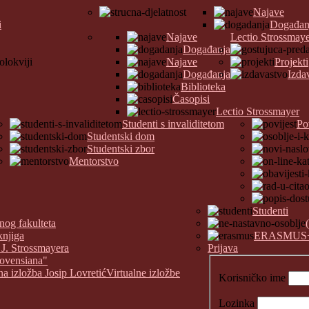
Najave
i
Događan
Najave
Lectio Strossmay
Događanja
Najave
Projekti
Događanja
Izda
Biblioteka
Časopisi
Lectio Strossmayer
Studenti s invaliditetom
Po
Studentski dom
Studentski zbor
Mentorstvo
Studenti
nog fakulteta
knjiga
ERASMUS
 J. Strossmayera
Prijava
covensiana"
na izložba Josip Lovretić
Virtualne izložbe
Korisničko ime
Lozinka