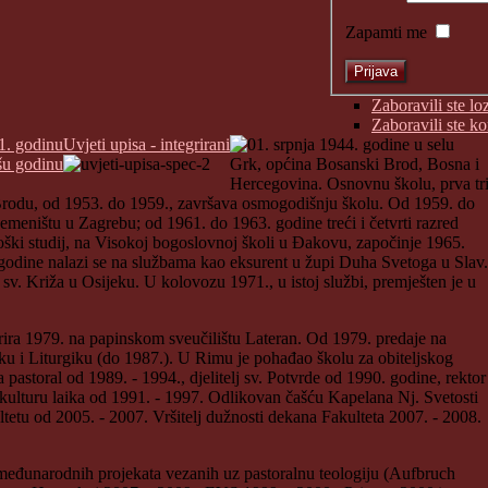
Zapamti me
Zaboravili ste lo
Zaboravili ste k
1. godinu
Uvjeti upisa - integrirani
01. srpnja 1944. godine u selu
šu godinu
Grk, općina Bosanski Brod, Bosna i
Hercegovina. Osnovnu školu, prva tr
Brodu, od 1953. do 1959., završava osmogodišnju školu. Od 1959. do
meništu u Zagrebu; od 1961. do 1963. godine treći i četvrti razred
oški studij, na Visokoj bogoslovnoj školi u Đakovu, započinje 1965.
e godine nalazi se na službama kao eksurent u župi Duha Svetoga u Slav.
sv. Križa u Osijeku. U kolovozu 1971., u istoj službi, premješten je u
orira 1979. na papinskom sveučilištu Lateran. Od 1979. predaje na
ku i Liturgiku (do 1987.). U Rimu je pohađao školu za obiteljskog
astoral od 1989. - 1994., djelitelj sv. Potvrde od 1990. godine, rektor
 kulturu laika od 1991. - 1997. Odlikovan čašću Kapelana Nj. Svetosti
tu od 2005. - 2007. Vršitelj dužnosti dekana Fakulteta 2007. - 2008.
an međunarodnih projekata vezanih uz pastoralnu teologiju (Aufbruch