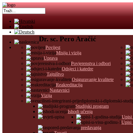
Dr. sc. Pero Aračić
Povijest
Misija i vizija
Uprava
Povjerenstva i odbori
Odsjeci i katedre
Tajništvo
Osiguravanje kvalitete
Reakreditacija
Nastavnici
Vizija
Studijski program
Ishodi učenja
Upisi
Upisi
predavanja
Tezarij