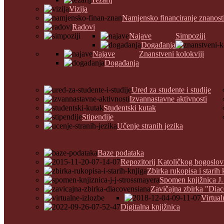
Vizija
Namjensko financiranje znanost
Radovi
Najave
Simpoziji
Događanja
Najave
Znanstveni kolokviji
Događanja
Ured za studente i studije
Izvannastavne aktivnosti
Studentski kutak
Stipendije
Učenje stranih jezika
Baze podataka
Repozitorij Katoličkog bogoslov
Zbirka rukopisa i starih 
Spomen knjižnica J.
Zavičajna zbirka "Dia
Virtual
Digitalna knjižnica