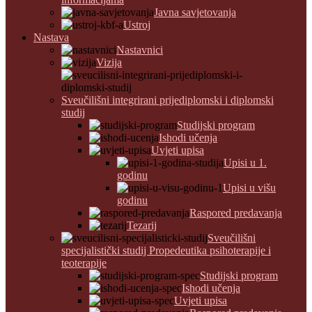
Javna savjetovanja
Ustroj
Nastava
Nastavnici
Vizija
Sveučilišni integrirani prijediplomski i diplomski
studij
Studijski program
Ishodi učenja
Uvjeti upisa
Upisi u 1.
godinu
Upisi u višu
godinu
Raspored predavanja
Tezarij
Sveučilišni
specijalistički studij Propedeutika psihoterapije i
teoterapije
Studijski program
Ishodi učenja
Uvjeti upisa