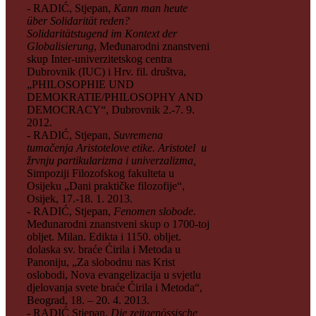
- RADIĆ, Stjepan,
Kann man heute
über Solidarität reden?
Solidaritätstugend im Kontext der
Globalisierung
, Međunarodni znanstveni
skup Inter-univerzitetskog centra
Dubrovnik (IUC) i Hrv. fil. društva,
„PHILOSOPHIE UND
DEMOKRATIE/PHILOSOPHY AND
DEMOCRACY“, Dubrovnik 2.-7. 9.
2012.
- RADIĆ, Stjepan,
Suvremena
tumačenja Aristotelove etike. Aristotel u
žrvnju partikularizma i univerzalizma,
Simpoziji Filozofskog fakulteta u
Osijeku „Dani praktičke filozofije“,
Osijek, 17.-18. 1. 2013.
- RADIĆ, Stjepan,
Fenomen slobode.
Međunarodni znanstveni skup o 1700-toj
obljet. Milan. Edikta i 1150. obljet.
dolaska sv. braće Ćirila i Metoda u
Panoniju, „Za slobodnu nas Krist
oslobodi, Nova evangelizacija u svjetlu
djelovanja svete braće Ćirila i Metoda“,
Beograd, 18. – 20. 4. 2013.
- RADIĆ Stjepan,
Die zeitgenössische