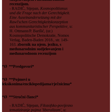
recenzijom.
- RADIĆ, Stjepan,
Kosmopolitismus
und die Frage nach der Gerechtigkeit.
Eine Auseinandersetzung mit der
Rawl'schen Gerechtigkeitskonzeption
aus kommunitaristischer Perspektive,
u:
H. Ottmann/P. Barišić, (ur.)
Kosmopolitische Demokratie, Nomos
Verlag, Baden-Baden 2018., str. 149-
163.
zbornik na njem. jeziku, s
međunarodnim sudjelovanjem i
međunarodnom recenzijom
*Ø **Predgovori*
*Ø **Pojmovi u
leksikonima/enciklopedijama/rječnicima*
*Ø **Stručni članci*
- RADIĆ, Stjepan,
Filozofsko-povijesno
tematiziranje pojma 'liberalizam',
u: