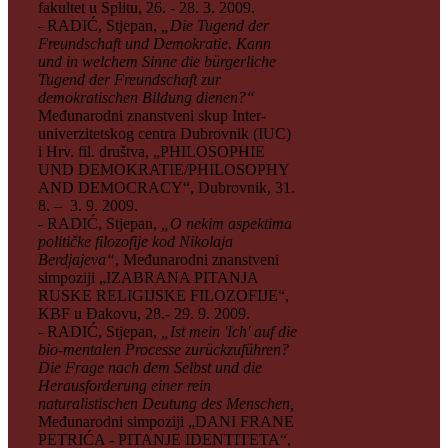
fakultet u Splitu, 26. - 28. 3. 2009.
- RADIĆ, Stjepan,
„Die Tugend der
Freundschaft und Demokratie. Kann
und in welchem Sinne die b
ürgerliche
Tugend der Freundschaft zur
demokratischen Bildung dienen?“
Međunarodni znanstveni skup Inter-
univerzitetskog centra Dubrovnik (IUC)
i Hrv. fil. društva, „PHILOSOPHIE
UND DEMOKRATIE/PHILOSOPHY
AND DEMOCRACY“, Dubrovnik, 31.
8. – 3. 9. 2009.
- RADIĆ, Stjepan,
„O nekim aspektima
političke filozofije kod Nikolaja
Berdjajeva“
, Međunarodni znanstveni
simpoziji „IZABRANA PITANJA
RUSKE RELIGIJSKE FILOZOFIJE“,
KBF u Đakovu, 28.- 29. 9. 2009.
- RADIĆ, Stjepan,
„Ist mein 'Ich' auf die
bio-mentalen Processe zurückzuführen?
Die Frage nach dem Selbst und die
Herausforderung einer rein
naturalistischen Deutung des Menschen,
Međunarodni simpoziji „DANI FRANE
PETRIĆA - PITANJE IDENTITETA“,