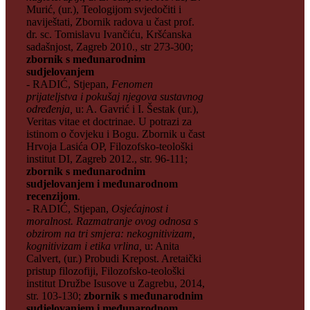
Murić, (ur.), Teologijom svjedočiti i
naviještati, Zbornik radova u čast prof.
dr. sc. Tomislavu Ivančiću, Kršćanska
sadašnjost, Zagreb 2010., str 273-300;
zbornik s međunarodnim
sudjelovanjem
- RADIĆ, Stjepan,
Fenomen
prijateljstva i pokušaj njegova sustavnog
određenja,
u: A. Gavrić i I. Šestak (ur.),
Veritas vitae et doctrinae. U potrazi za
istinom o čovjeku i Bogu. Zbornik u čast
Hrvoja Lasića OP, Filozofsko-teološki
institut DI, Zagreb 2012., str. 96-111;
zbornik s međunarodnim
sudjelovanjem i međunarodnom
recenzijom
.
- RADIĆ, Stjepan,
Osjećajnost i
moralnost. Razmatranje ovog odnosa s
obzirom na tri smjera: nekognitivizam,
kognitivizam i etika vrlina,
u: Anita
Calvert, (ur.) Probudi Krepost. Aretaički
pristup filozofiji, Filozofsko-teološki
institut Družbe Isusove u Zagrebu, 2014,
str. 103-130;
zbornik s međunarodnim
sudjelovanjem i međunarodnom