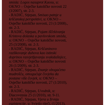
smisla: Logos nasuprot Kaosu,
u:
OKNO – Osječke katoličke novosti 22
(3/2007), str. 2-3.
- RADIĆ, Stjepan,
Smisao patnje u
kršćanskoj perspektivi,
u: OKNO –
Osječke katoličke novosti, 23 (1/2008).,
str. 2-3.
- RADIĆ, Stjepan,
Pojam iščekivanja
Kristova dolaska u pavlovskom smislu,
u: OKNO – Osječke katoličke novosti,
25 (3/2008), str. 2-3.
- RADIĆ, Stjepan,
Kršćaninovo
razlikovanje duhova kao istinski
doprinos rasvjetljavanju svakidašnjice,
u: OKNO – Osječke katoličke novosti
26 (1/2009), str. 2-3.
- RADIĆ, Stjepan,
Znanje obogaćeno
mudrošću, omogućuje čovjeku da
postane više čovjek,
u: OKNO –
Osječke katoličke novosti, 27 (1/2010),
str. 2-3.
- RADIĆ, Stjepan,
Uvodnik,
u:
Diacovensia 25 (1/2010), str. 9-11.
- RADIĆ, Stjepan,
Vjera u žrvnju
egzistencije,
u: Svjetlo riječi, (1/2013),