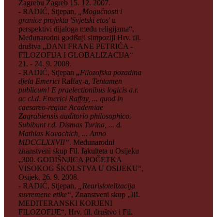
Zagrebu Zagreb 15. 12. 2007.
- RADIĆ, Stjepan,
„Mogućnosti i
granice projekta 'Svjetski etos'
u
perspektivi dijaloga među religijama“,
Međunarodni godišnji simpoziji Hrv. fil.
društva „DANI FRANE PETRIĆA -
FILOZOFIJA I GLOBALIZACIJA“
21. - 24. 9. 2008.
- RADIĆ, Stjepan
„
Filozofska pozadina
djela Emerici
Raffay-a,
Tentamen
publicum! E praelectionibus logicis a.r.
ac cl.d. Emerici Raffay, ... quod in
caesareo-regiae Academiae
Zagrabiensis auditorio philosophico.
Subibunt r.d. Dismas Turina, ... d.
Mathias Kovachich, ... Anno
MDCCLXXVII“.
Međunarodni
znanstveni skup Fil. fakulteta u Osijeku
„300. GODIŠNJICA POČETKA
VISOKOG ŠKOLSTVA U OSIJEKU“,
Osijek, 26. 9. 2008.
- RADIĆ, Stjepan,
„Rearistotelizacija
suvremene etike“
, Znanstveni skup „III.
MEDITERANSKI KORJENI
FILOZOFIJE“, Hrv. fil. društvo i Fil.