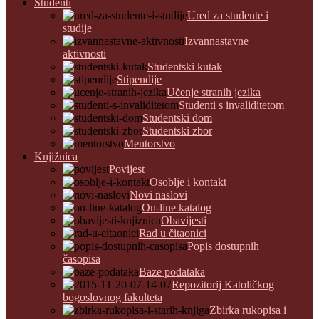
Studenti
Ured za studente i
studije
Izvannastavne
aktivnosti
Studentski kutak
Stipendije
Učenje stranih jezika
Studenti s invaliditetom
Studentski dom
Studentski zbor
Mentorstvo
Knjižnica
Povijest
Osoblje i kontakt
Novi naslovi
On-line katalog
Obavijesti
Rad u čitaonici
Popis dostupnih
časopisa
Baze podataka
Repozitorij Katoličkog
bogoslovnog fakulteta
Zbirka rukopisa i