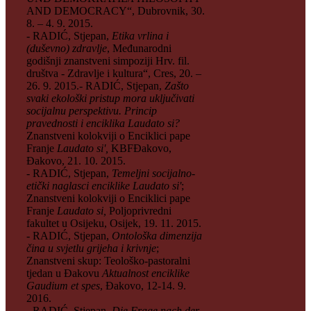
AND DEMOCRACY“, Dubrovnik, 30.
8. – 4. 9. 2015.
- RADIĆ, Stjepan,
Etika vrlina i
(duševno) zdravlje
, Međunarodni
godišnji znanstveni simpoziji Hrv. fil.
društva - Zdravlje i kultura“, Cres, 20. –
26. 9. 2015.- RADIĆ, Stjepan,
Zašto
svaki ekološki pristup mora uključivati
socijalnu perspektivu. Princip
pravednosti i enciklika Laudato si?
Znanstveni kolokviji o Enciklici pape
Franje
Laudato si',
KBFĐakovo,
Đakovo, 21. 10. 2015.
- RADIĆ, Stjepan,
Temeljni socijalno-
etički naglasci enciklike Laudato si'
;
Znanstveni kolokviji o Enciklici pape
Franje
Laudato si,
Poljoprivredni
fakultet u Osijeku, Osijek, 19. 11. 2015.
- RADIĆ, Stjepan,
Ontološka dimenzija
čina u svjetlu grijeha i krivnje
;
Znanstveni skup: Teološko-pastoralni
tjedan u Đakovu
Aktualnost enciklike
Gaudium et spes
, Đakovo, 12-14. 9.
2016.
- RADIĆ, Stjepan,
Die Frage nach der