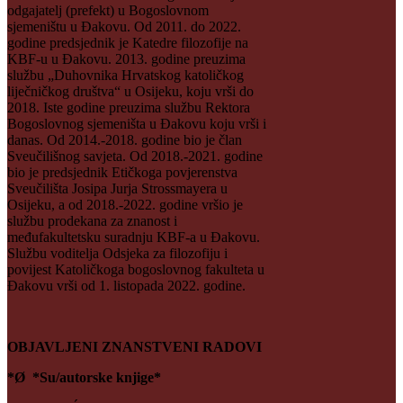
odgajatelj (prefekt) u Bogoslovnom
sjemeništu u Đakovu. Od 2011. do 2022.
godine predsjednik je Katedre filozofije na
KBF-u u Đakovu. 2013. godine preuzima
službu „Duhovnika Hrvatskog katoličkog
liječničkog društva“ u Osijeku, koju vrši do
2018. Iste godine preuzima službu Rektora
Bogoslovnog sjemeništa u Đakovu koju vrši i
danas. Od 2014.-2018. godine bio je član
Sveučilišnog savjeta. Od 2018.-2021. godine
bio je predsjednik Etičkoga povjerenstva
Sveučilišta Josipa Jurja Strossmayera u
Osijeku, a od 2018.-2022. godine vršio je
službu prodekana za znanost i
međufakultetsku suradnju KBF-a u Đakovu.
Službu voditelja Odsjeka za filozofiju i
povijest Katoličkoga bogoslovnog fakulteta u
Đakovu vrši od 1. listopada 2022. godine.
OBJAVLJENI ZNANSTVENI RADOVI
*Ø *Su/autorske knjige*