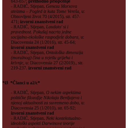
643-657;
prethodno priopćenje
- RADIĆ, Stjepan,
Geneza Marxova
ateizma – Pogled iz kuta Tome Vereša,
u:
Obnovljeni život 70 (4/2015), str. 457-
471;
izvorni znanstveni rad
- RADIĆ, Stjepan,
Laudato' si i
pravednost. Pokušaj nacrta jedne
socijalno-ekološke raspodjele dobara,
u:
Diacovensia 24 (1/2016), str. 45-64;
izvorni znanstveni rad
- RADIĆ, Stjepan,
Ontološka dimenzija
(moralnog) čina u svjetlu grijeha i
krivnje,
u: Diacovensia 27 (2/2019)., str.
219-237.
izvorni znanstveni rad
*Ø *Članci u a2/c*
- RADIĆ, Stjepan,
O nekim aspektima
političke filozofije Nikolaja Berdjajeva i
njenoj aktualnosti za suvremeno doba
, u:
Diacovensia 25 (1/2010), str. 65-92;
izvorni znanstveni rad
- RADIĆ, Stjepan,
Neki kontekstualno-
ideološki aspekti Darwinove teorije