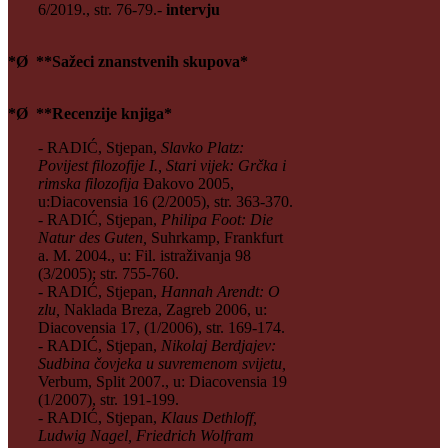
6/2019., str. 76-79.-
intervju
*Ø **Sažeci znanstvenih skupova*
*Ø **Recenzije knjiga*
- RADIĆ, Stjepan,
Slavko Platz:
Povijest filozofije I., Stari vijek: Grčka i
rimska filozofija
Đakovo 2005,
u:Diacovensia 16 (2/2005), str. 363-370.
- RADIĆ, Stjepan,
Philipa Foot: Die
Natur des Guten,
Suhrkamp, Frankfurt
a. M. 2004., u: Fil. istraživanja 98
(3/2005); str. 755-760.
- RADIĆ, Stjepan,
Hannah Arendt: O
zlu,
Naklada Breza, Zagreb 2006, u:
Diacovensia 17, (1/2006), str. 169-174.
- RADIĆ, Stjepan,
Nikolaj Berdjajev:
Sudbina čovjeka u suvremenom svijetu,
Verbum, Split 2007., u: Diacovensia 19
(1/2007), str. 191-199.
- RADIĆ, Stjepan,
Klaus Dethloff,
Ludwig Nagel, Friedrich Wolfram