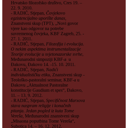
Hrvatsko filozofsko društvo, Cres 19. –
22. 9. 2010.
- RADIĆ, Stjepan,
Čovjekovo
egzistencijalno uporište danas,
Znanstveni skup (TPT), „Novi govor
vjere kao odgovor na potrebe
suvremenog čovjeka, KBF Zagreb, 25. -
27. 1. 2011.
- RADIĆ, Stjepan,
Filozofija i evolucija.
O nekim aspektima instrumentalizacije
Teorije evolucije u svjetonazorske svrhe
,
Međunarodni simpoziji KBF-a u
Đakovu, Đakovo 14. -15. 10. 2011.
- RADIĆ, Stjepan,
Nadići
individualističku etiku
, Znanstveni skup -
Teološko-pastoralni seminar, KBF-a u
Đakovu „Aktualnost Pastoralne
konstitucije Gaudium et spes“, Đakovo,
11. – 13. 9. 2012.
- RADIĆ, Stjepan,
Specifičnost Marxova
stava naspram religije i konačnih
pitanja. Jedan pogled iz kuta Tome
Vereša,
Međunarodni znanstveni skup
„Misaona poputbina Tome Vereša“,
Subotica 14. – 16. 12. 2012.