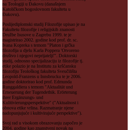
na Teologiji u Đakovu (današnjem
Katoličkom bogoslovnom fakultetu u
Đakovu).
Poslijediplomski studij Filozofije upisao je na
Fakultetu filozofije i religijskih znanosti
Družbe Isusove u Zagrebu 1999. te je
magistrirao 2002. godine kod prof. dr. sc.
Ivana Kopreka s temom "Platon i grčka
filozofija u djelu Karla Poppera 'Otvoreno
društvo i njegovi neprijatelji'". Doktorski
studij, odnosno specijalizaciju iz filozofije tj.
etike polazio je na Institutu za kršćansku
filozofiju Teološkog fakulteta Sveučilišta
Leopold-Franzens u Innsbrucku te je 2006.
godine doktorirao kod prof. Edmunda
Runggaldiera s temom "Aktualität und
Erneuerung der Tugendethik. Erörterung
ihrer Ergänzungs- und
Kulitivierungsperspektive" ("Aktualnost i
obnova etike vrlina. Razmatranje njene
nadopunjujuće i kultivirajuće perspektive").
Svoj rad u visokom obrazovanju započeo je
2004. godine kao znanstveni novak na