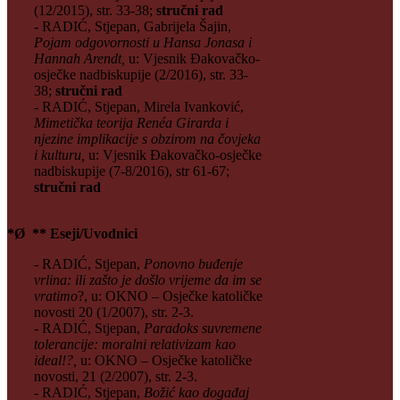
(12/2015), str. 33-38;
stručni rad
- RADIĆ, Stjepan, Gabrijela Šajin,
Pojam odgovornosti u Hansa Jonasa i
Hannah Arendt,
u: Vjesnik Đakovačko-
osječke nadbiskupije (2/2016), str. 33-
38;
stručni rad
- RADIĆ, Stjepan, Mirela Ivanković,
Mimetička teorija Renéa Girarda i
njezine implikacije s obzirom na čovjeka
i kulturu,
u: Vjesnik Đakovačko-osječke
nadbiskupije (7-8/2016), str 61-67;
stručni rad
*Ø ** Eseji/Uvodnici
- RADIĆ, Stjepan,
Ponovno buđenje
vrlina: ili zašto je došlo vrijeme da im se
vratimo
?, u: OKNO – Osječke katoličke
novosti 20 (1/2007), str. 2-3.
- RADIĆ, Stjepan,
Paradoks suvremene
tolerancije: moralni relativizam kao
ideal!?,
u: OKNO – Osječke katoličke
novosti, 21 (2/2007), str. 2-3.
- RADIĆ, Stjepan,
Božić kao događaj