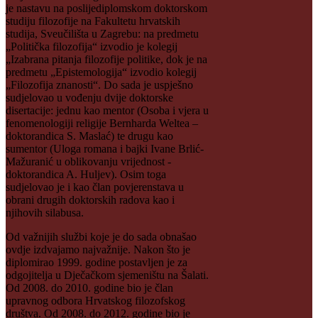
je nastavu na poslijediplomskom doktorskom
studiju filozofije na Fakultetu hrvatskih
studija, Sveučilišta u Zagrebu: na predmetu
„Politička filozofija“ izvodio je kolegij
„Izabrana pitanja filozofije politike, dok je na
predmetu „Epistemologija“ izvodio kolegij
„Filozofija znanosti“. Do sada je uspješno
sudjelovao u vođenju dvije doktorske
disertacije: jednu kao mentor (Osoba i vjera u
fenomenologiji religije Bernharda Weltea –
doktorandica S. Maslać) te drugu kao
sumentor (Uloga romana i bajki Ivane Brlić-
Mažuranić u oblikovanju vrijednost -
doktorandica A. Huljev). Osim toga
sudjelovao je i kao član povjerenstava u
obrani drugih doktorskih radova kao i
njihovih silabusa.
Od važnijih službi koje je do sada obnašao
ovdje izdvajamo najvažnije. Nakon što je
diplomirao 1999. godine postavljen je za
odgojitelja u Dječačkom sjemeništu na Šalati.
Od 2008. do 2010. godine bio je član
upravnog odbora Hrvatskog filozofskog
društva. Od 2008. do 2012. godine bio je