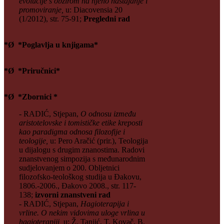
evolucije s obzirom na njeno nastajanje i
promoviranje,
u: Diacovensia 20
(1/2012), str. 75-91;
Pregledni rad
*Ø *Poglavlja u knjigama*
*Ø *Priručnici*
*Ø *Zbornici *
- RADIĆ, Stjepan,
O odnosu između
aristotelovske i tomističke etike kreposti
kao paradigma odnosa filozofije i
teologije,
u: Pero Aračić (prir.), Teologija
u dijalogu s drugim znanostima. Radovi
znanstvenog simpozija s međunarodnim
sudjelovanjem o 200. Obljetnici
filozofsko-teološkog studija u Đakovu,
1806.-2006., Đakovo 2008., str. 117-
138;
izvorni znanstveni rad
- RADIĆ, Stjepan,
Hagioterapija i
vrline. O nekim vidovima uloge vrlina u
hagioterapiji,
u: Ž. Tanjić, T. Kovač, B.