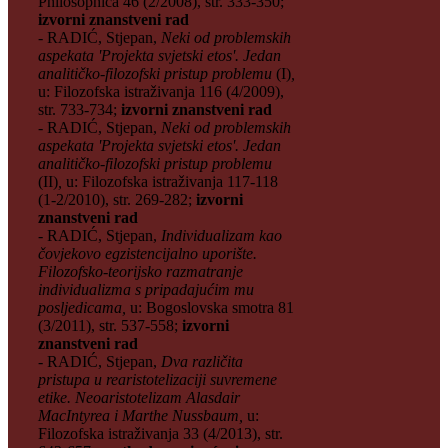
Philosophica 46 (2/2008), str. 333-350;
izvorni znanstveni rad
- RADIĆ, Stjepan,
Neki od problemskih
aspekata 'Projekta svjetski etos'. Jedan
analitičko-filozofski pristup problemu
(I)
,
u: Filozofska istraživanja 116 (4/2009),
str. 733-734;
izvorni znanstveni rad
- RADIĆ, Stjepan,
Neki od problemskih
aspekata 'Projekta svjetski etos'. Jedan
analitičko-filozofski pristup problemu
(II)
,
u: Filozofska istraživanja 117-118
(1-2/2010), str. 269-282;
izvorni
znanstveni rad
- RADIĆ, Stjepan,
Individualizam kao
čovjekovo egzistencijalno uporište.
Filozofsko-teorijsko razmatranje
individualizma s pripadajućim mu
posljedicama,
u: Bogoslovska smotra 81
(3/2011), str. 537-558;
izvorni
znanstveni rad
- RADIĆ, Stjepan,
Dva različita
pristupa u rearistotelizaciji suvremene
etike. Neoaristotelizam Alasdair
MacIntyrea i Marthe Nussbaum,
u:
Filozofska istraživanja 33 (4/2013), str.