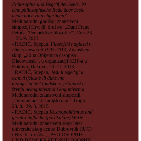
Philosophie und Begriff der Seele. Ist
eine philosophische Rede über Seele
heute noch zu rechfertigen?
Međunarodni godišnji znanstveni
simpoziji Hrv. fil. društva „Dani Frane
Petrića, 'Perspektive filozofije'“, Cres 23.
– 25. 9. 2013.
- RADIĆ, Stjepan,
Filozofski naglasci u
Diacovensia od 1993-2013,
Znanstveni
skup, „20-ta Obljetnica časopisa
Diacovensia“, u organizaciji KBF-a u
Đakovu, Đakovo, 20. 11. 2013.
- RADIĆ, Stjepan,
Jesu li osjećaji u
osnovi tjelesne ili duhovne
manifestacije? Ljudska osjećajnost u
žrvnju nekognitivizma i kognitivizma,
Međunarodni znanstveni simpoziji,
„Dominikanski studijski dani“ Trogir,
28. 8.–29. 8. 2015.
- RADIĆ, Stjepan
Kosmopolitismus und
gesellschaftliche (partikuläre) Werte.
Međunarodni znanstveni skup Inter-
univerzitetskog centra Dubrovnik (IUC)
i Hrv. fil. društva, „PHILOSOPHIE
UND DEMOKRATIE/PHILOSOPHY