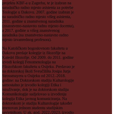
projektu KBF-a u Zagrebu, te je izabran na
suradničko radno mjesto asistenta za potrebe
Teologije u Đakovu. 2007. godine izabran je
na suradničko radno mjesto višeg asistenta,
2011. godine u znanstvenog suradnika
(znanstveno-nastavno radno mjesto docenta),
a 2017. godine u višeg znanstvenog
suradnika (na znanstveno-nastavno radno
mjesto izvanrednog profesora).
Na Katoličkom bogoslovnom fakultetu u
Đakovu predaje kolegije iz filozofije na
Katedri filozofije. Od 2009. do 2011. godine
izvodi kolegij Fenomenologija na
Filozofskom fakultetu u Osijeku. Predavao je
na doktorskoj školi Sveučilišta Josipa Jurja
Strossmayera u Osijeku od 2012.-2018.
godine: na Doktorskom studiju Kulturologije
samostalno je izvodio kolegiji Etika i
istraživanje, dok je na doktorskom studiju
Komunikologije sudjelovao u izvođenju
kolegija Etika javnog komuniciranja. Na
doktorskom je studiju Kulturologije također
imenovan jednom studentu studijskim
savjetnikom. U ak. god. 2022./2023. izvodio