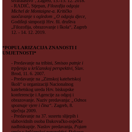
stvaralaštvo“, Zagreb, 13.-15. 12. 2018.
- RADIĆ, Stjepan,
Filozofija odgoja
Michel de Montaigne-a. Kritičko
suočavanje s ogledom „O odgoju djece,
Godišnji simpoziji Hrv. fil. društva
„Filozofija, obrazovanje i škola“, Zagreb
12. - 14. 12. 2019.
*POPULARIZACIJA ZNANOSTI I
UMJETNOSTI*
- Predavanje na tribini,
Smisao patnje i
trpljenja u kršćanskoj perspektivi,
Slav.
Brod, 11. 6. 2007.
- Predavanje na „Zimskoj katehetskoj
školi“ u organizaciji Nacionalnog
katehetskog ureda Hrv. biskupske
konferencije i Agencije za odgoj i
obrazovanje. Naziv predavanja:
„Odnos
spoznaje vjere i čina“.
Zagreb, 8.
siječnja 2009.
- Predavanje na 37. susretu slijepih i
slabovidnih osoba Đakovačko-osječke
nadbiskupije. Naslov predavanja,
Pojam
sreće u kršćanskoj perspektivi,
Đakovo,