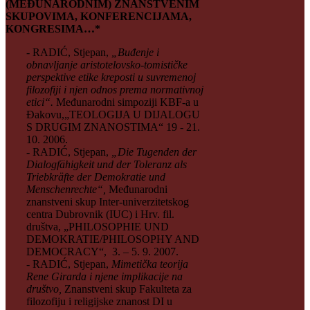
(MEĐUNARODNIM) ZNANSTVENIM
SKUPOVIMA, KONFERENCIJAMA,
KONGRESIMA…*
- RADIĆ, Stjepan,
„Buđenje i
obnavljanje aristotelovsko-tomističke
perspektive etike kreposti u suvremenoj
filozofiji i njen odnos prema normativnoj
etici“.
Međunarodni simpoziji KBF-a u
Đakovu,„TEOLOGIJA U DIJALOGU
S DRUGIM ZNANOSTIMA“ 19 - 21.
10. 2006.
- RADIĆ, Stjepan,
„Die Tugenden der
Dialogfähigkeit und der Toleranz als
Triebkräfte der Demokratie und
Menschenrechte“,
Međunarodni
znanstveni skup Inter-univerzitetskog
centra Dubrovnik (IUC) i Hrv. fil.
društva, „PHILOSOPHIE UND
DEMOKRATIE/PHILOSOPHY AND
DEMOCRACY“, 3. – 5. 9. 2007.
- RADIĆ, Stjepan,
Mimetička teorija
Rene Girarda i njene implikacije na
društvo,
Znanstveni skup Fakulteta za
filozofiju i religijske znanost DI u