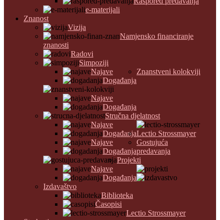
Raspored predavanja
e-materijali
Znanost
Vizija
Namjensko financiranje
znanosti
Radovi
Simpoziji
Najave
Znanstveni kolokviji
Događanja
Najave
Događanja
Stručna djelatnost
Najave
Događanja
Lectio Strossmayer
Najave
Gostujuća
Događanja
predavanja
Projekti
Najave
Događanja
Izdavaštvo
Biblioteka
Časopisi
Lectio Strossmayer