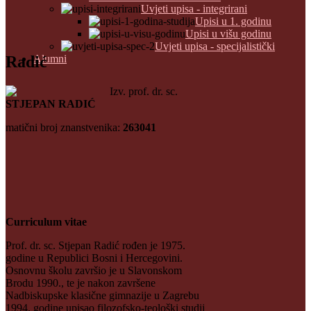
Uvjeti upisa - integrirani
Upisi u 1. godinu
Upisi u višu godinu
Uvjeti upisa - specijalistički
Radić
Alumni
Izv. prof. dr. sc.
STJEPAN RADIĆ
matični broj znanstvenika:
263041
Curriculum vitae
Prof. dr. sc. Stjepan Radić rođen je 1975.
godine u Republici Bosni i Hercegovini.
Osnovnu školu završio je u Slavonskom
Brodu 1990., te je nakon završene
Nadbiskupske klasične gimnazije u Zagrebu
1994. godine upisao filozofsko-teološki studij