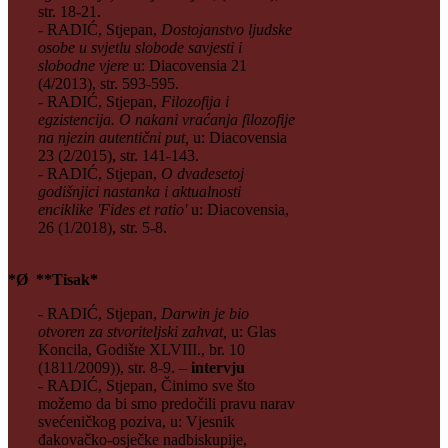
str. 18-21.
- RADIĆ, Stjepan,
Dostojanstvo ljudske
osobe u svjetlu slobode savjesti i
slobodne vjere
u: Diacovensia 21
(4/2013), str. 593-595.
- RADIĆ, Stjepan,
Filozofija i
egzistencija. O nakani vraćanja filozofije
na njezin autentični put,
u: Diacovensia
23 (2/2015), str. 141-143.
- RADIĆ, Stjepan,
O dvadesetoj
godišnjici nastanka i aktualnosti
enciklike 'Fides et ratio'
u: Diacovensia,
26 (1/2018), str. 5-8.
*Ø **Tisak*
- RADIĆ, Stjepan,
Darwin je bio
otvoren za stvoriteljski zahvat,
u: Glas
Koncila, Godište XLVIII., br. 10
(1811/2009)), str. 8-9. –
intervju
- RADIĆ, Stjepan, Činimo sve što
možemo da bi smo predočili pravu narav
svećeničkog poziva, u: Vjesnik
đakovačko-osječke nadbiskupije,