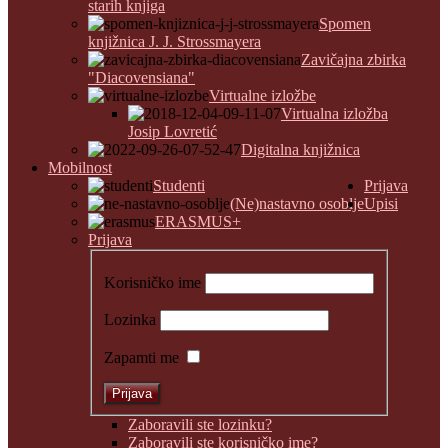
starih knjiga
Spomen
knjižnica J. J. Strossmayera
Zavičajna zbirka
"Diacovensiana"
Virtualne izložbe
Virtualna izložba
Josip Lovretić
Digitalna knjižnica
Mobilnost
Studenti
Prijava
(Ne)nastavno osoblje
Upisi
ERASMUS+
Prijava
Korisničko ime
Lozinka
Zapamti me
Zaboravili ste lozinku?
Zaboravili ste korisničko ime?