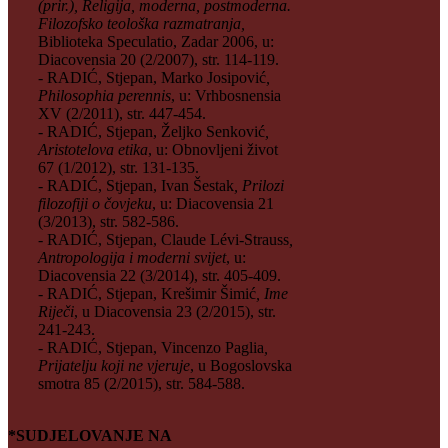
(prir.), Religija, moderna, postmoderna.
Filozofsko teološka razmatranja,
Biblioteka Speculatio, Zadar 2006, u:
Diacovensia 20 (2/2007), str. 114-119.
- RADIĆ, Stjepan, Marko Josipović
,
Philosophia perennis
, u: Vrhbosnensia
XV (2/2011), str. 447-454.
- RADIĆ, Stjepan, Željko Senković
,
Aristotelova etika
, u: Obnovljeni život
67 (1/2012), str. 131-135.
- RADIĆ, Stjepan, Ivan Šestak
, Prilozi
filozofiji o čovjeku
, u: Diacovensia 21
(3/2013), str. 582-586.
- RADIĆ, Stjepan, Claude Lévi-Strauss
,
Antropologija i moderni svijet
, u:
Diacovensia 22 (3/2014), str. 405-409.
- RADIĆ, Stjepan, Krešimir Šimić
, Ime
Riječi
, u Diacovensia 23 (2/2015), str.
241-243.
- RADIĆ, Stjepan, Vincenzo Paglia
,
Prijatelju koji ne vjeruje
, u Bogoslovska
smotra 85 (2/2015), str. 584-588.
*SUDJELOVANJE NA