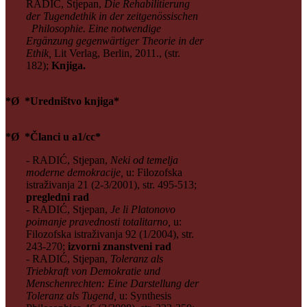
RADIĆ, Stjepan,
Die Rehabilitierung
der Tugendethik in der zeitgen
össischen
Philosophie. Eine notwendige
Ergänzung gegenwärtiger Theorie in der
Ethik,
Lit Verlag, Berlin, 2011., (str.
182);
Knjiga.
*Ø *Uredništvo knjiga*
*Ø *Članci u a1/cc*
- RADIĆ, Stjepan,
Neki od temelja
moderne demokracije,
u: Filozofska
istraživanja 21 (2-3/2001), str. 495-513;
pregledni rad
- RADIĆ, Stjepan,
Je li Platonovo
poimanje pravednosti totalitarno,
u:
Filozofska istraživanja 92 (1/2004), str.
243-270;
izvorni znanstveni rad
- RADIĆ, Stjepan,
Toleranz als
Triebkraft von Demokratie und
Menschenrechten: Eine Darstellung der
Toleranz als Tugend,
u: Synthesis