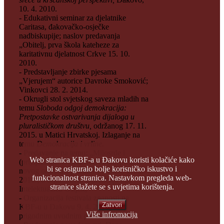
10. 4. 2010.
- Edukativni seminar za djelatnike
Caritasa, đakovačko-osječke
nadbiskupije; naslov predavanja
„Obitelj, prva škola kateheze za
karitativnu djelatnost Crkve 15. 10.
2010.
- Predstavljanje zbirke pjesama
„Vjerujem“ autorice Davroke Smoković;
Vinkovci 28. 2. 2014.
- Okrugli stol svjetskog saveza mladih na
temu
Sloboda odgoj demokracija:
Pretpostavke ostvarivanja dijaloga u
pluralističkom društvu,
održanog 17. 11.
2015. u Matici Hrvatskoj. Izlaganje na
temu
Demokracija i vrline.
- Predavanje na temu: „Milosrđe i
Web stranica KBF-a u Đakovu koristi kolačiće kako
(pri)sjećanje: O milosrđu kao uspostavi
bi se osiguralo bolje korisničko iskustvo i
novog odnosa s prošlim“, Osijek, 11. 3.
funkcionalnost stranica. Nastavkom pregleda web-
2016., u organizaciji Udruženja kat.
stranice slažete se s uvjetima korištenja.
Intelektualaca Osijek,
- Organizacija festivala znanosti na
Zatvori
KBF-u u Đakovu 9. 4. 2019. s
Više infromacija
prigodnim uvodnim predavanjem;