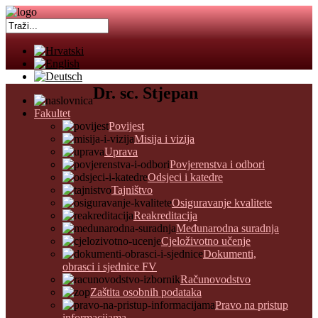
Dr. sc. Stjepan
Fakultet
Povijest
Misija i vizija
Uprava
Povjerenstva i odbori
Odsjeci i katedre
Tajništvo
Osiguravanje kvalitete
Reakreditacija
Međunarodna suradnja
Cjeloživotno učenje
Dokumenti,
obrasci i sjednice FV
Računovodstvo
Zaštita osobnih podataka
Pravo na pristup
informacijama