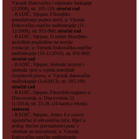
Vjesnik Đakovačko i srijemske biskupije
(2/2008), str. 105-110;
stručni rad
- RADIĆ, Stjepan,
Filozofsko
tematiziranje pojma smrti,
u: Vjesnik
Đakovačko-osječke nadbiskupije (11-
12/2009), str. 955-960;
stručni rad
- RADIĆ, Stjepan,
O nekim filozofsko-
teološkim pogledima na teoriju
evolucije,
u: Vjesnik Đakovačko-osječke
nadbiskupije (10-11/2010), str. 856-860;
stručni rad
- RADIĆ, Stjepan,
Sloboda savjesti i
sloboda vjere u svjetlu temeljnih
čovjekovih prava,
u: Vjesnik đakovačke
nadbiskupije (3-4/2013), str. 185-199;
stručni rad
- RADIĆ, Stjepan, Filozofski naglasci u
Diacovensiji, u: Diacovensia 22
(1/2014), str. 23-28, (10 kartica teksta).
elaborat
- RADIĆ, Stjepan,
Jesmo li u osnovi
egoistična ili altruistična bića. Riječ u
prilog 'trećem (presudnom) putu' s
obzirom na moralnosti,
u: Vjesnik
Đakovačko-osječke nadbiskupije