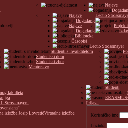
Najave
i
Događan
Najave
Lectio Strossmay
Događanja
Najave
Projekti
Događanja
Izda
Biblioteka
Časopisi
Lectio Strossmayer
Studenti s invaliditetom
Po
Studentski dom
Studentski zbor
Mentorstvo
Studenti
nog fakulteta
knjiga
ERASMUS
 J. Strossmayera
Prijava
covensiana"
na izložba Josip Lovretić
Virtualne izložbe
Korisničko ime
Lozinka