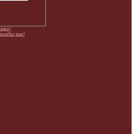
zinku?
orisničko ime?