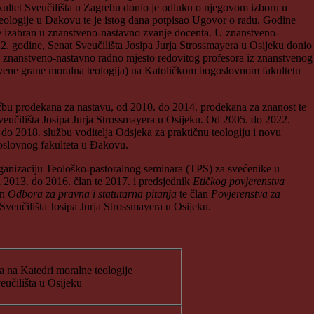
akultet Sveučilišta u Zagrebu donio je odluku o njegovom izboru u
 Teologije u Đakovu te je istog dana potpisao Ugovor o radu. Godine
 je izabran u znanstveno-nastavno zvanje docenta. U znanstveno-
2. godine, Senat Sveučilišta Josipa Jurja Strossmayera u Osijeku donio
a znanstveno-nastavno radno mjesto redovitog profesora iz znanstvenog
tvene grane moralna teologija) na Katoličkom bogoslovnom fakultetu
žbu prodekana za nastavu, od 2010. do 2014. prodekana za znanost te
eučilišta Josipa Jurja Strossmayera u Osijeku. Od 2005. do 2022.
do 2018. službu voditelja Odsjeka za praktičnu teologiju i novu
goslovnog fakulteta u Đakovu.
rganizaciju Teološko-pastoralnog seminara (TPS) za svećenike u
 2013. do 2016. član te 2017. i predsjednik
Etičkog povjerenstva
an
Odbora za pravna i statutarna pitanja
te član
Povjerenstva za
Sveučilišta Josipa Jurja Strossmayera u Osijeku.
 na Katedri moralne teologije
učilišta u Osijeku