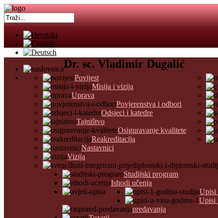
Dr. sc. Vladimir Dugalić
Povijest
Misija i vizija
Uprava
Povjerenstva i odbori
Odsjeci i katedre
Tajništvo
Osiguravanje kvalitete
Reakreditacija
Nastavnici
Vizija
Studijski program
Ishodi učenja
Upisi
Upisi
predavanja
Tezarij