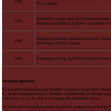
2001.
Rimu (Italija)
Suradničko zvanje asistenta na Katedri moraln
1996.
fakulteta Sveučilišta u Zagrebu – za potrebe T
Magisterij teoloških znanosti (licencijat), Papin
1993.
Alfonzijana u Rimu (Italija)
1989.
Diplomirani teolog, Katolički bogoslovni fakult
Nastavna djelatnost
Na Katoličkom bogoslovnom fakultetu u Đakovu Sveučilišta u Osijeku
II.
,
Spolni i ženidbeni moral
i
Teološka socijalna etika
te izborne kole
roditeljstvo
. Uz to, do sada je bio mentor 59 diplomskih radova.
Na šestoj godini teološkog studija (pastoralna godina) izvodi kolegij
P