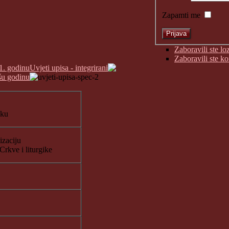
Zapamti me
Zaboravili ste lo
Zaboravili ste k
1. godinu
Uvjeti upisa - integrirani
šu godinu
eku
izaciju
Crkve i liturgike