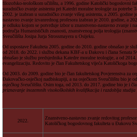
filozofsko-teološkom učilištu, a 1996. godine Katolički bogoslovni f
suradničko zvanje asistenta pri Katedri moralne teologije za potrebe
2002. je izabran u suradničko zvanje višeg asistenta, a 2005. godine
nastavno zvanje izvanrednog profesora izabran je 2010. godine, a 202
je odluku kojom se potvrđuje izbor u znanstveno-nastavno zvanje i n
područja Humanističkih znanosti, znanstvenog polja teologija (znans
Sveučilišta Josipa Jurja Strossmayera u Osijeku.
Od uspostave Fakulteta 2005. godine do 2010. godine obnašao je slu
od 2018. do 2022. i službu dekana KBF-a u Đakovu i člana Senata Sv
obnašao je službu predsjednika Katedre moralne teologije, a od 2014. 
evangelizaciju. Redovito je član Fakultetskog vijeća Katoličkoga bo
Od 2003. do 2009. godine bio je član fakultetskog Povjerenstva za o
Đakovačko-osječkoj nadbiskupiji, a na osječkom Sveučilištu bio je od
osječkog Sveučilišta.
Osim toga, od 2013. do 2017. godine bio je i čl
priznavanje inozemnih visokoškolskih kvalifikacija i razdoblja studija
Znanstveno-nastavno zvanje redovitog profesora
2022.
Katoličkog bogoslovnog fakulteta u Đakovu Sve