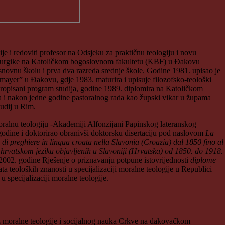
i redoviti profesor na Odsjeku za praktičnu teologiju i novu
 liturgike na Katoličkom bogoslovnom fakultetu (KBF) u Đakovu
snovnu školu i prva dva razreda srednje škole. Godine 1981. upisao je
ssmayer” u Đakovu, gdje 1983. maturira i upisuje filozofsko-teološki
propisani program studija, godine 1989. diplomira na Katoličkom
a i nakon jedne godine pastoralnog rada kao župski vikar u župama
tudij u Rim.
moralnu teologiju -Akademiji Alfonzijani Papinskog lateranskog
. godine i doktorirao obranivši doktorsku disertaciju pod naslovom
La
ri di preghiere in lingua croata nella Slavonia (Croazia) dal 1850 fino al
a hrvatskom jeziku objavljenih u Slavoniji (Hrvatska) od 1850. do 1918.
e 2002. godine Rješenje o priznavanju potpune istovrijednosti
diplome
a teoloških znanosti u specijalizaciji moralne teologije u Republici
specijalizaciji moralne teologije.
iz moralne teologije i socijalnog nauka Crkve na đakovačkom