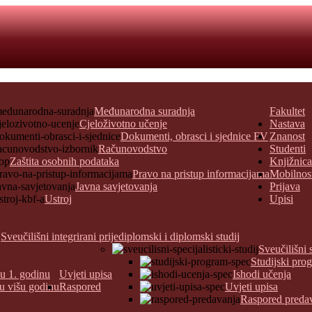
Međunarodna suradnja
Fakultet
Cjeloživotno učenje
Nastava
Dokumenti, obrasci i sjednice FV
Znanost
Računovodstvo
Studenti
Zaštita osobnih podataka
Knjižnica
Pravo na pristup informacijama
Mobilnos
Javna savjetovanja
Prijava
Ustroj
Upisi
Sveučilišni integrirani prijediplomski i diplomski studij
Sveučilišni 
Studijski pro
 u 1. godinu
Uvjeti upisa
Ishodi učenja
 u višu godinu
Raspored
Uvjeti upisa
Raspored preda