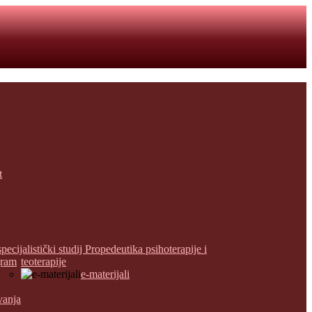
t
specijalistički studij Propedeutika psihoterapije i
gram
teoterapije
e-materijali
vanja