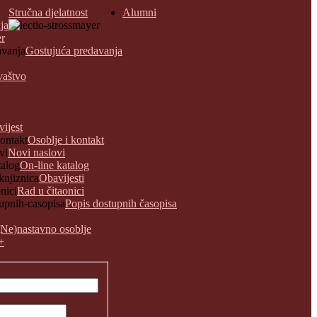
Stručna djelatnost
Alumni
ja
er
Gostujuća predavanja
vaštvo
vijest
Osoblje i kontakt
Novi naslovi
On-line katalog
Obavijesti
Rad u čitaonici
Popis dostupnih časopisa
(Ne)nastavno osoblje
+