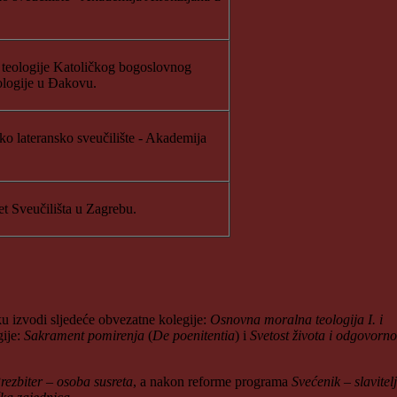
e teologije Katoličkog bogoslovnog
eologije u Đakovu.
sko lateransko sveučilište - Akademija
et Sveučilišta u Zagrebu.
 izvodi sljedeće obvezatne kolegije:
Osnovna moralna teologija I. i
gije:
Sakrament pomirenja
(
De poenitentia
) i
Svetost života i odgovorno
rezbiter – osoba susreta
, a nakon reforme programa
Svećenik – slavitelj