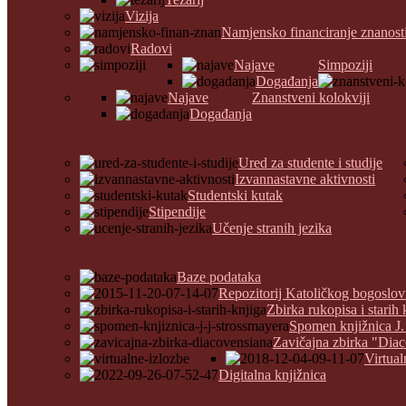
Vizija
Namjensko financiranje znanost
Radovi
Najave
Simpoziji
Događanja
Najave
Znanstveni kolokviji
Događanja
Ured za studente i studije
Izvannastavne aktivnosti
Studentski kutak
Stipendije
Učenje stranih jezika
Baze podataka
Repozitorij Katoličkog bogoslov
Zbirka rukopisa i starih 
Spomen knjižnica J.
Zavičajna zbirka "Dia
Virtual
Digitalna knjižnica