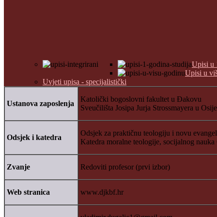
Upisi u 
Upisi u vi
Uvjeti upisa - specijalistički
Katolički bogoslovni fakultet u Đakovu
Ustanova zaposlenja
Sveučilišta Josipa Jurja Strossmayera u Osij
Odsjek za praktičnu teologiju i novu evangel
Odsjek i katedra
Katedra moralne teologije, socijalnog nauka 
Zvanje
Redoviti profesor (prvi izbor)
Web stranica
www.djkbf.hr