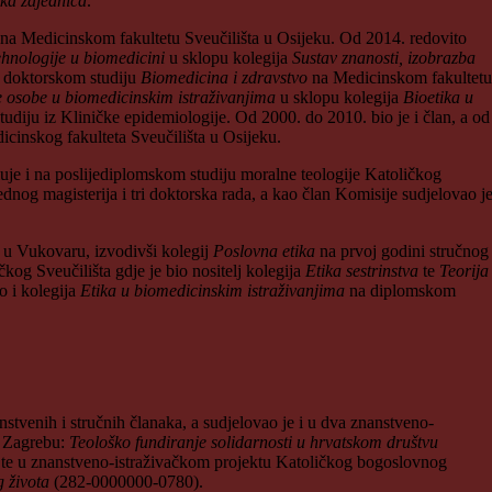
čka zajednica
.
na Medicinskom fakultetu Sveučilišta u Osijeku. Od 2014. redovito
ehnologije u biomedicini
u sklopu kolegija
Sustav znanosti, izobrazba
m doktorskom studiju
Biomedicina i zdravstvo
na Medicinskom fakultetu
ke osobe u biomedicinskim istraživanjima
u sklopu kolegija
Bioetika u
tudiju iz Kliničke epidemiologije. Od 2000. do 2010. bio je i član, a od
cinskog fakulteta Sveučilišta u Osijeku.
luje i na poslijediplomskom studiju moralne teologije Katoličkog
dnog magisterija i tri doktorska rada, a kao član Komisije sudjelovao j
u u Vukovaru, izvodivši kolegij
Poslovna etika
na prvoj godini stručnog
čkog Sveučilišta gdje je bio nositelj kolegija
Etika sestrinstva
te
Teorija
o i kolegija
Etika u biomedicinskim istraživanjima
na diplomskom
nstvenih i stručnih članaka, a sudjelovao je i u dva znanstveno-
u Zagrebu:
Teološko fundiranje solidarnosti u hrvatskom društvu
e u znanstveno-istraživačkom projektu Katoličkog bogoslovnog
g života
(282-0000000-0780).