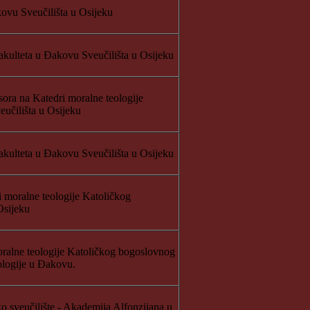
ovu Sveučilišta u Osijeku
kulteta u Đakovu Sveučilišta u Osijeku
ora na Katedri moralne teologije
učilišta u Osijeku
kulteta u Đakovu Sveučilišta u Osijeku
 moralne teologije Katoličkog
Osijeku
oralne teologije Katoličkog bogoslovnog
eologije u Đakovu.
o sveučilište - Akademija Alfonzijana u