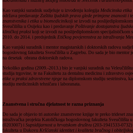
sakramenata i služitelj Božjeg milosrđa
te
Svećenik i društveno-politi
Kao vanjski suradnik sudjeluje u izvođenju kolegija
Medicinska etika
održava predavanje
Zaštita ljudskih prava glede primjene znanosti i t
znanstvenika i etika u biomedicini
koji se izvodi na poslijediplomsko
Sveučilišta u Osijeku kao i predavanje
Poštivanje dostojanstva ljuds
kliničkoj praksi
koji se izvodi na poslijediplomskom specijalističkom s
2010. do 2014. i predsjednik
Etičkog povjerenstva
za istraživanja
Medi
Kao vanjski suradnik i mentor magistarskih i doktorskih radova sudje
bogoslovnog fakulteta Sveučilišta u Zagrebu. Do sada je bio mentor je
na desetak obrana doktorskih radova.
Nekoliko godina (2009.-2013.) bio je vanjski suradnik na Veleučilišt
studija trgovine, te na Fakultetu za dentalnu medicinu i zdravstvo osje
etike u praksi zdravstvene njege
na diplomskom studiju sestrinstva, ka
studiju medicinskih tehničara i laboranata.
Znanstvena i stručna djelatnost te razna priznanja
Do sada je objavio tri autorske znanstvene knjige te preko trideset zna
istraživačka projekta Katoličkoga bogoslovnog fakulteta Sveučilišta 
(0203007) i
Supsidijarnost u hrvatskom društvu
(203-1941533-0732) t
fakulteta u Đakovu
Kršćanski identitet i kvaliteta bračnog i obiteljsko