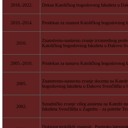
2018.-2022.
Dekan Katoličkog bogoslovnog fakulteta u Đak
2010.-2014.
Prodekan za znanost Katoličkog bogoslovnog fa
Znanstveno-nastavno zvanje izvanrednog profes
2010.
Katoličkog bogoslovnog fakulteta u Đakovu Sve
2005.-2010.
Prodekan za nastavu Katoličkog bogoslovnog fa
Znanstveno-nastavno zvanje docenta na Katedri
2005.
bogoslovnog fakulteta u Đakovu Sveučilišta u 
Suradničko zvanje višeg asistenta na Katedri m
2002.
fakulteta Sveučilišta u Zagrebu – za potrebe T
Doktorat teoloških znanosti, Papinsko lateransk