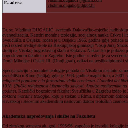
vladimir.dugalic1@gmail.com
E- adresa
vladimir.dugalic@djkbf.hr
Dr. sc. Vladimir DUGALIĆ, svećenik Đakovačko-osječke nadbiskupije 
evangelizaciju, Katedri moralne teologije, socijalnog nauka Crkve i
Sveučilišta u Osijeku, rođen je u Osijeku 1965. godine gdje pohađa o
treći razred srednje škole na Biskupijskoj gimnaziji “Josip Juraj Stro
studij na Visokoj bogoslovnoj školi u Đakovu. Nakon što je položio 
bogoslovnom fakultetu u Zagrebu. Iste godine zaređen je za svećenik
Donji Miholjac i Osijek III. (Donji grad), odlazi na poslijediplomski s
Specijalizaciju iz moralne teologije pohađa na Visokom institutu za 
sveučilišta u Rimu (Italija), gdje je 1993. godine magistrirao, a 2001
religiosità popolare e la formazione della coscienza.
L’analisi dei lib
1918.
(
Pučka religioznost i formacija savjesti. Analiza molitvenika n
godine
). Katolički bogoslovni fakultet Sveučilišta u Zagrebu izdao j
doktora moralne teologije
, koju je stekao u Rimu, s diplomom doktorat
Hrvatskoj i stečenim akademskim naslovom doktor teoloških znanosti u 
Akademska napredovanja i službe na Fakultetu
Od zimskog semestra ak. god. 1995/96. započeo je izvoditi kolegije 