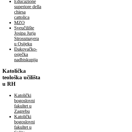
Educazione
superiore della
chiesa
cattolica
MZO
Sveučilište
Josipa Jurja
Strossmayera
u Osijeku
Đakovačko-
osječka
nadbiskupija
Katolička
teološka učilišta
u RH
Katolički
bogoslovni
fakultet u
Zagrebu
Katolički
bogoslovni
fakultet u