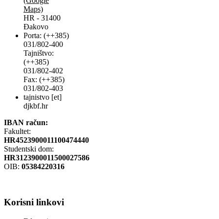
(Google
Maps)
HR - 31400
Đakovo
Porta: (++385)
031/802-400
Tajništvo:
(++385)
031/802-402
Fax: (++385)
031/802-403
tajnistvo [et]
djkbf.hr
IBAN račun:
Fakultet:
HR4523900011100474440
Studentski dom:
HR3123900011500027586
OIB:
05384220316
Korisni
linkovi