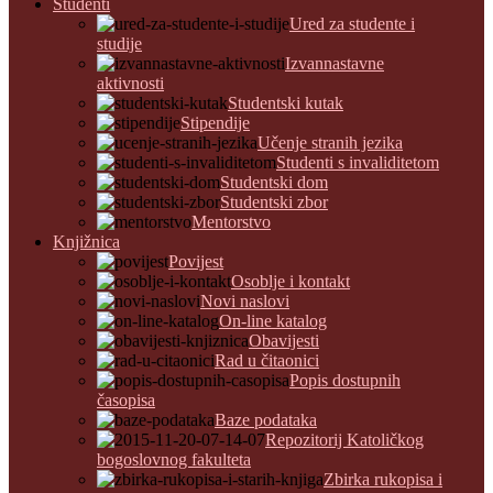
Studenti
Ured za studente i
studije
Izvannastavne
aktivnosti
Studentski kutak
Stipendije
Učenje stranih jezika
Studenti s invaliditetom
Studentski dom
Studentski zbor
Mentorstvo
Knjižnica
Povijest
Osoblje i kontakt
Novi naslovi
On-line katalog
Obavijesti
Rad u čitaonici
Popis dostupnih
časopisa
Baze podataka
Repozitorij Katoličkog
bogoslovnog fakulteta
Zbirka rukopisa i