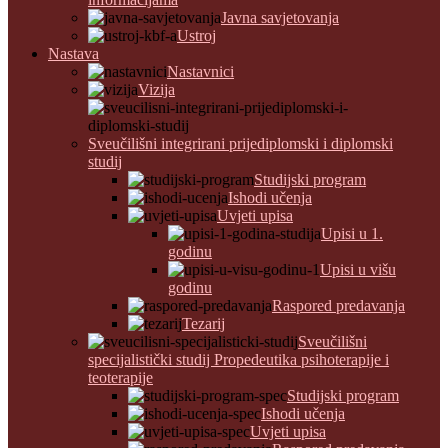
Javna savjetovanja
Ustroj
Nastava
Nastavnici
Vizija
Sveučilišni integrirani prijediplomski i diplomski
studij
Studijski program
Ishodi učenja
Uvjeti upisa
Upisi u 1.
godinu
Upisi u višu
godinu
Raspored predavanja
Tezarij
Sveučilišni
specijalistički studij Propedeutika psihoterapije i
teoterapije
Studijski program
Ishodi učenja
Uvjeti upisa