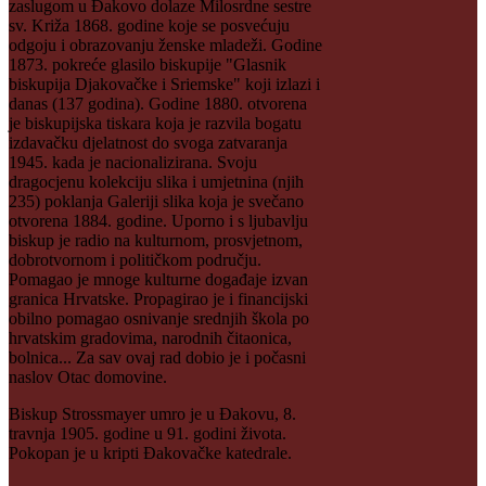
zaslugom u Đakovo dolaze Milosrdne sestre
sv. Križa 1868. godine koje se posvećuju
odgoju i obrazovanju ženske mladeži. Godine
1873. pokreće glasilo biskupije "Glasnik
biskupija Djakovačke i Sriemske" koji izlazi i
danas (137 godina). Godine 1880. otvorena
je biskupijska tiskara koja je razvila bogatu
izdavačku djelatnost do svoga zatvaranja
1945. kada je nacionalizirana. Svoju
dragocjenu kolekciju slika i umjetnina (njih
235) poklanja Galeriji slika koja je svečano
otvorena 1884. godine. Uporno i s ljubavlju
biskup je radio na kulturnom, prosvjetnom,
dobrotvornom i političkom području.
Pomagao je mnoge kulturne događaje izvan
granica Hrvatske. Propagirao je i financijski
obilno pomagao osnivanje srednjih škola po
hrvatskim gradovima, narodnih čitaonica,
bolnica... Za sav ovaj rad dobio je i počasni
naslov Otac domovine.
Biskup Strossmayer umro je u Đakovu, 8.
travnja 1905. godine u 91. godini života.
Pokopan je u kripti Đakovačke katedrale.