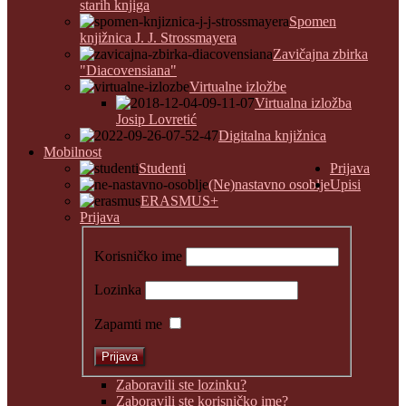
starih knjiga
Spomen
knjižnica J. J. Strossmayera
Zavičajna zbirka
"Diacovensiana"
Virtualne izložbe
Virtualna izložba
Josip Lovretić
Digitalna knjižnica
Mobilnost
Studenti
Prijava
(Ne)nastavno osoblje
Upisi
ERASMUS+
Prijava
Korisničko ime
Lozinka
Zapamti me
Zaboravili ste lozinku?
Zaboravili ste korisničko ime?