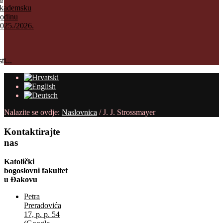
kademsku
odinu
025./2026.
ti...
Nalazite se ovdje:
Naslovnica
/
J. J. Strossmayer
Kontaktirajte
nas
Katolički
bogoslovni fakultet
u Đakovu
Petra
Preradovića
17, p. p. 54