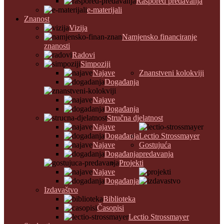
Raspored predavanja
e-materijali
Znanost
Vizija
Namjensko financiranje
znanosti
Radovi
Simpoziji
Najave
Znanstveni kolokviji
Događanja
Najave
Događanja
Stručna djelatnost
Najave
Događanja
Lectio Strossmayer
Najave
Gostujuća
Događanja
predavanja
Projekti
Najave
Događanja
Izdavaštvo
Biblioteka
Časopisi
Lectio Strossmayer