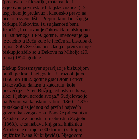
(predavao je filozofiju, matematiku i
svjetovnu povijest, te biblijske znanosti). S
uspjehom je predavao i kanonsko pravo na
bečkom sveučilištu. Preporukom tadašnjega
biskupa Kukovića, i u suglasnosti bana
Jelačića, imenovan je đakovačkim biskupom
18. studenoga 1849. godine. Imenovanje ga
je zateklo u Beču gdje je i ređen za biskupa 8.
rujna 1850. Svečana instalacija i preuzimanje
biskupije zbilo se u Đakovu na Miholje (29.
rujna) 1850. godine.
Biskup Strossmayer upravljao je biskupijom
punih pedeset i pet godina. U razdoblju od
1866. do 1882. godine gradi stolnu crkvu
Đakovačku, današnju katedralu, koju
posvećuje: "Slavi Božjoj, jedinstvu crkava,
slozi i ljubavi naroda svoga." Sudjelovao je
na Prvom vatikanskom saboru 1869. i 1870.
te stekao glas jednog od prvih i najvećih
govornika svoga doba. Pomaže pri osnutku
Akademije znanosti i umjetnosti u Zagrebu
(1868.), te za nabavu knjiga za knjižnicu
Akademije daruje 5.000 forinti (za kupnju
knjižnice Ivana Kukuljevića). Njegovom