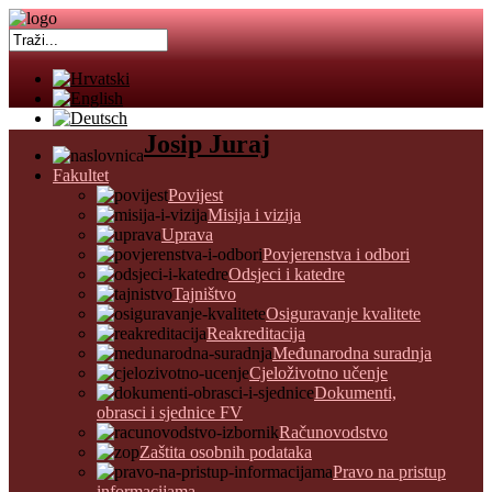
Josip Juraj
Fakultet
Povijest
Misija i vizija
Uprava
Povjerenstva i odbori
Odsjeci i katedre
Tajništvo
Osiguravanje kvalitete
Reakreditacija
Međunarodna suradnja
Cjeloživotno učenje
Dokumenti,
obrasci i sjednice FV
Računovodstvo
Zaštita osobnih podataka
Pravo na pristup
informacijama