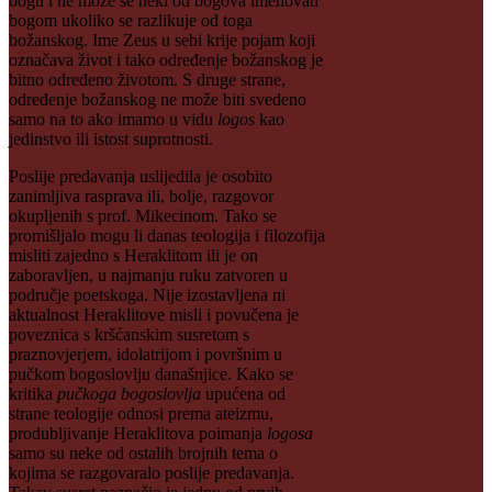
bogu i ne može se neki od bogova imenovati
bogom ukoliko se razlikuje od toga
božanskog. Ime Zeus u sebi krije pojam koji
označava život i tako određenje božanskog je
bitno određeno životom. S druge strane,
određenje božanskog ne može biti svedeno
samo na to ako imamo u vidu
logos
kao
jedinstvo ili istost suprotnosti.
Poslije predavanja uslijedila je osobito
zanimljiva rasprava ili, bolje, razgovor
okupljenih s prof. Mikecinom. Tako se
promišljalo mogu li danas teologija i filozofija
misliti zajedno s Heraklitom ili je on
zaboravljen, u najmanju ruku zatvoren u
područje poetskoga. Nije izostavljena ni
aktualnost Heraklitove misli i povučena je
poveznica s kršćanskim susretom s
praznovjerjem, idolatrijom i površnim u
pučkom bogoslovlju današnjice. Kako se
kritika
pučkoga bogoslovlja
upućena od
strane teologije odnosi prema ateizmu,
produbljivanje Heraklitova poimanja
logosa
samo su neke od ostalih brojnih tema o
kojima se razgovaralo poslije predavanja.