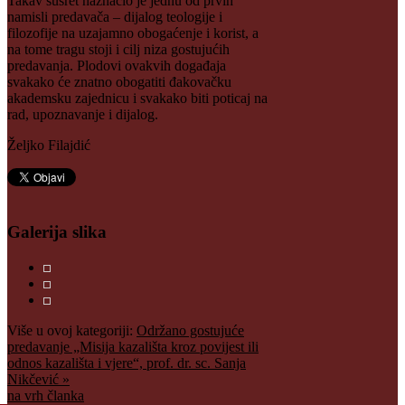
Takav susret naznačio je jednu od prvih
namisli predavača – dijalog teologije i
filozofije na uzajamno obogaćenje i korist, a
na tome tragu stoji i cilj niza gostujućih
predavanja. Plodovi ovakvih događaja
svakako će znatno obogatiti đakovačku
akademsku zajednicu i svakako biti poticaj na
rad, upoznavanje i dijalog.
Željko Filajdić
Galerija slika
Više u ovoj kategoriji:
Održano gostujuće
predavanje „Misija kazališta kroz povijest ili
odnos kazališta i vjere“, prof. dr. sc. Sanja
Nikčević »
na vrh članka