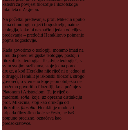
katedri za povijest filozofije Filozofskoga
fakulteta u Zagrebu.
Na početku predavanja, prof. Mikecin uputio
je na etimologiju riječi bogoslovlje, naime
teologija, kako bi naznačio i jedan od ciljeva
predavanja – predočiti Heraklitovo poimanje
pojma bogoslovlje.
Kada govorimo o teologiji, moramo imati na
umu da pored religijske teologije, postoji i
filozofijska teologija. Te „dvije teologije“, sa
svim svojim razlikama, stoje jedna pored
druge, a kod Heraklita nije riječ ni o jednoj ni
o drugoj. Heraklit je iskonski filozof i, strogo
govoreći, o vremenu koje je on obilježio ne
možemo govoriti o filozofiji, koja počinje s
Platonom i Aristotelom. Tu je riječ o
mudrosti,
sofia
, koja, uz opreznu distinkciju
prof. Mikecina, stoji kao drukčija od
filozofije,
filosofia
. Heraklit je mudrac i
pripada filozofima koje se često, ne baš
potpuno precizno, označava kao
predsokratovce.