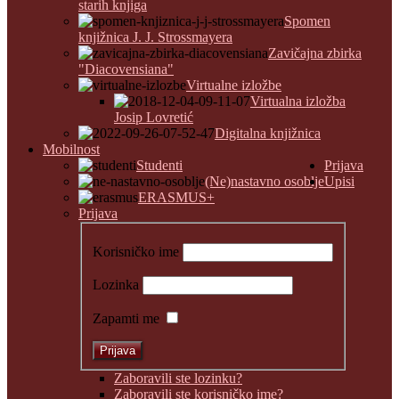
starih knjiga
Spomen
knjižnica J. J. Strossmayera
Zavičajna zbirka
"Diacovensiana"
Virtualne izložbe
Virtualna izložba
Josip Lovretić
Digitalna knjižnica
Mobilnost
Studenti
Prijava
(Ne)nastavno osoblje
Upisi
ERASMUS+
Prijava
Korisničko ime
Lozinka
Zapamti me
Zaboravili ste lozinku?
Zaboravili ste korisničko ime?