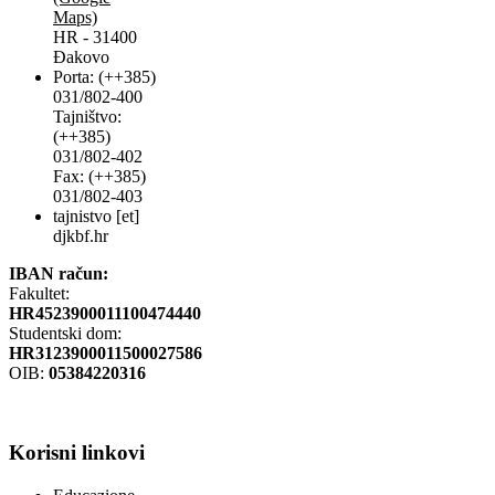
Maps)
HR - 31400
Đakovo
Porta: (++385)
031/802-400
Tajništvo:
(++385)
031/802-402
Fax: (++385)
031/802-403
tajnistvo [et]
djkbf.hr
IBAN račun:
Fakultet:
HR4523900011100474440
Studentski dom:
HR3123900011500027586
OIB:
05384220316
Korisni
linkovi