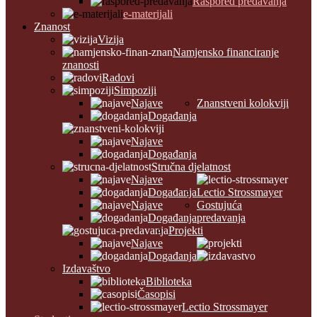
Raspored predavanja
e-materijali
Znanost
Vizija
Namjensko financiranje
znanosti
Radovi
Simpoziji
Najave
Znanstveni kolokviji
Događanja
Najave
Događanja
Stručna djelatnost
Najave
Događanja
Lectio Strossmayer
Najave
Gostujuća
Događanja
predavanja
Projekti
Najave
Događanja
Izdavaštvo
Biblioteka
Časopisi
Lectio Strossmayer