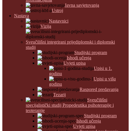
Javna savjetovanja
Ustroj
Nastava
Nastavnici
Vizija
Sveučilišni integrirani prijediplomski i diplomski
studij
Studijski program
Ishodi učenja
Uvjeti upisa
Upisi u 1.
godinu
Upisi u višu
godinu
Raspored predavanja
Tezarij
Sveučilišni
specijalistički studij Propedeutika psihoterapije i
teoterapije
Studijski program
Ishodi učenja
Uvjeti upisa