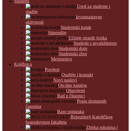
Studenti
Ured za studente i
studije
Izvannastavne
aktivnosti
Studentski kutak
Stipendije
Učenje stranih jezika
Studenti s invaliditetom
Studentski dom
Studentski zbor
Mentorstvo
Knjižnica
Povijest
Osoblje i kontakt
Novi naslovi
On-line katalog
Obavijesti
Rad u čitaonici
Popis dostupnih
časopisa
Baze podataka
Repozitorij Katoličkog
bogoslovnog fakulteta
Zbirka rukopisa i