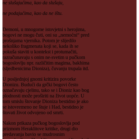
ne slušajućima, kao da slušaju,
ne podajućima, kao da ne ištu.
Demoni, u mnogome istovjetni s herojima,
bogovi ne mogu čuti, oni su „nemoćni“ pred
prošnjama vjernika. Potom je slijedilo
nekoliko fragmenata koji se, kada ih se
pokuša staviti u kontekst i protumačiti,
razračunavaju s onim ne-svetim u pučkom
bogoslovlju npr. različitim magima, bakhima
(sljedbenicima Dioniza), čuvanju trupala itd.
U posljednjoj gnomi kritizira povorke
Dionizu. Budući da grčki bogovi često
označavaju cjelinu, tako se i Dioniz kao bog
plodnosti može proširiti na život uopće. U
tom smislu štovanje Dioniza bestidno je ako
se istovremeno ne štuje i Had, bestidno je
štovati život odvojeno od smrti.
Nakon prikaza pučkog bogoslovlja pod
prizmom Heraklitove kritike, drugi dio
predavanja bavio se mudrosnim