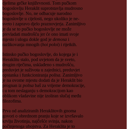
djelima grčke književnosti. Tom pučkom
bogoslovlju Heraklit suprotstavlja mudrosno
bogoslovlje. No, ne odbacuje narodno
bogoslovlje u cijelosti, nego ukoliko je ne-
sveto i zapravo djelo praznovjerja. Zanimljivo
je da se to pučko bogoslovlje ne može
prevladati mudrošću jer će ono imati svoje
mjesto i ulogu dokle god je
demosa
i
razlikovanja mnogih (
hoi
poloi
) i rijetkih.
Istinsko pučko bogoslovlje, do kojega je i
Heraklitu stalo, pod uvjetom da je sveto,
drugim riječima, usklađeno s mudrošću,
preduvjet je suživota u zajednici, preduvjet
opstanka i funkcioniranja
polisa
. Zanimljivo
je na ovome mjestu dodati da je Heraklit bio
prognan iz
polisa
baš za vrijeme demokracije,
i u tom neslaganju s demokracijom kao
oblikom vladavine nije izoliran slučaj među
filozofima.
Prva od analiziranih Heraklitovih gnoma
govori o obrednom pranju koje se izvršavalo
krvlju životinja, najčešće svinja, nakon
počinjenoga ubojstva. Za Heraklita je to