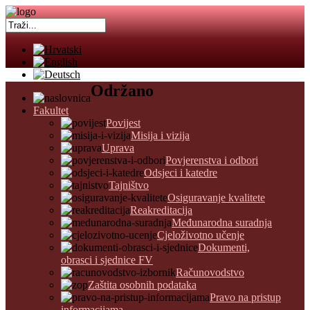
Održano
Fakultet
Povijest
Misija i vizija
Uprava
Povjerenstva i odbori
Odsjeci i katedre
Tajništvo
Osiguravanje kvalitete
Reakreditacija
Međunarodna suradnja
Cjeloživotno učenje
Dokumenti,
obrasci i sjednice FV
Računovodstvo
Zaštita osobnih podataka
Pravo na pristup
informacijama