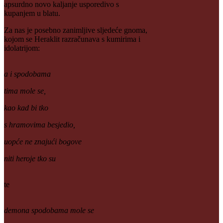
apsurdno novo kaljanje usporedivo s
kupanjem u blatu.
Za nas je posebno zanimljive sljedeće gnoma,
kojom se Heraklit razračunava s kumirima i
idolatrijom:
a i spodobama
tima mole se,
kao kad bi tko
s hramovima besjedio,
uopće ne znajući bogove
niti heroje tko su
te
demona spodobama mole se