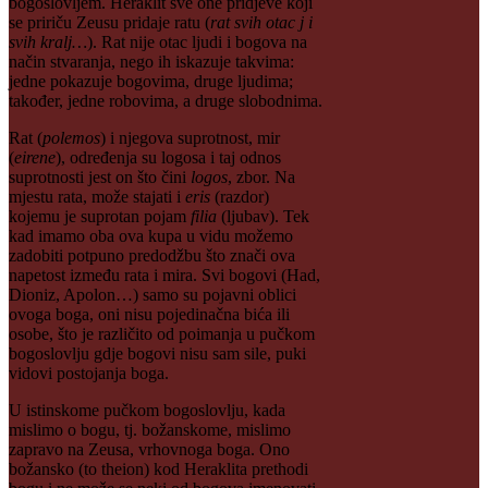
bogoslovljem. Heraklit sve one pridjeve koji
se pririču Zeusu pridaje ratu (
rat svih otac j i
svih kralj…
). Rat nije otac ljudi i bogova na
način stvaranja, nego ih iskazuje takvima:
jedne pokazuje bogovima, druge ljudima;
također, jedne robovima, a druge slobodnima.
Rat (
polemos
) i njegova suprotnost, mir
(
eirene
), određenja su logosa i taj odnos
suprotnosti jest on što čini
logos
, zbor. Na
mjestu rata, može stajati i
eris
(razdor)
kojemu je suprotan pojam
filia
(ljubav). Tek
kad imamo oba ova kupa u vidu možemo
zadobiti potpuno predodžbu što znači ova
napetost između rata i mira. Svi bogovi (Had,
Dioniz, Apolon…) samo su pojavni oblici
ovoga boga, oni nisu pojedinačna bića ili
osobe, što je različito od poimanja u pučkom
bogoslovlju gdje bogovi nisu sam sile, puki
vidovi postojanja boga.
U istinskome pučkom bogoslovlju, kada
mislimo o bogu, tj. božanskome, mislimo
zapravo na Zeusa, vrhovnoga boga. Ono
božansko (to theion) kod Heraklita prethodi