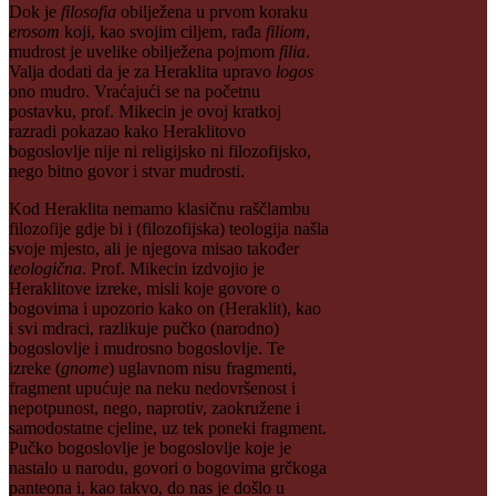
Dok je
filosofia
obilježena u prvom koraku
erosom
koji, kao svojim ciljem, rađa
filiom
,
mudrost je uvelike obilježena pojmom
filia
.
Valja dodati da je za Heraklita upravo
logos
ono mudro. Vraćajući se na početnu
postavku, prof. Mikecin je ovoj kratkoj
razradi pokazao kako Heraklitovo
bogoslovlje nije ni religijsko ni filozofijsko,
nego bitno govor i stvar mudrosti.
Kod Heraklita nemamo klasičnu raščlambu
filozofije gdje bi i (filozofijska) teologija našla
svoje mjesto, ali je njegova misao također
teologična
. Prof. Mikecin izdvojio je
Heraklitove izreke, misli koje govore o
bogovima i upozorio kako on (Heraklit), kao
i svi mdraci, razlikuje pučko (narodno)
bogoslovlje i mudrosno bogoslovlje. Te
izreke (
gnome
) uglavnom nisu fragmenti,
fragment upućuje na neku nedovršenost i
nepotpunost, nego, naprotiv, zaokružene i
samodostatne cjeline, uz tek poneki fragment.
Pučko bogoslovlje je bogoslovlje koje je
nastalo u narodu, govori o bogovima grčkoga
panteona i, kao takvo, do nas je došlo u