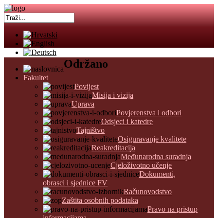
Održano
Fakultet
Povijest
Misija i vizija
Uprava
Povjerenstva i odbori
Odsjeci i katedre
Tajništvo
Osiguravanje kvalitete
Reakreditacija
Međunarodna suradnja
Cjeloživotno učenje
Dokumenti,
obrasci i sjednice FV
Računovodstvo
Zaštita osobnih podataka
Pravo na pristup
informacijama