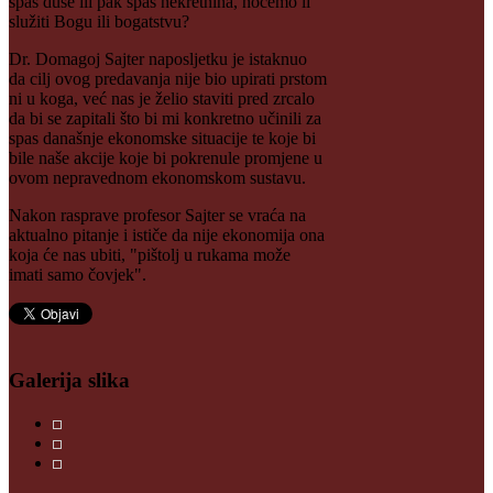
spas duše ili pak spas nekretnina, hoćemo li
služiti Bogu ili bogatstvu?
Dr. Domagoj Sajter naposljetku je istaknuo
da cilj ovog predavanja nije bio upirati prstom
ni u koga, već nas je želio staviti pred zrcalo
da bi se zapitali što bi mi konkretno učinili za
spas današnje ekonomske situacije te koje bi
bile naše akcije koje bi pokrenule promjene u
ovom nepravednom ekonomskom sustavu.
Nakon rasprave profesor Sajter se vraća na
aktualno pitanje i ističe da nije ekonomija ona
koja će nas ubiti, "pištolj u rukama može
imati samo čovjek".
Galerija slika