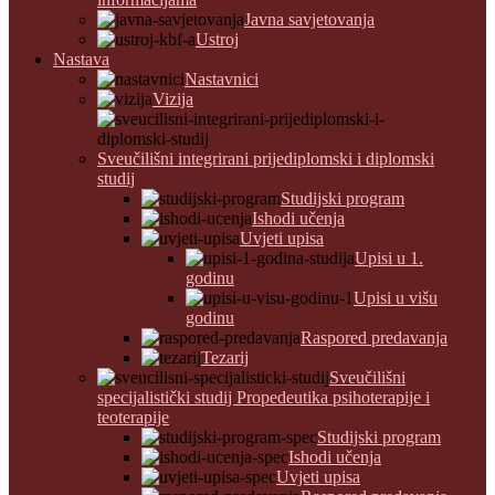
Javna savjetovanja
Ustroj
Nastava
Nastavnici
Vizija
Sveučilišni integrirani prijediplomski i diplomski
studij
Studijski program
Ishodi učenja
Uvjeti upisa
Upisi u 1.
godinu
Upisi u višu
godinu
Raspored predavanja
Tezarij
Sveučilišni
specijalistički studij Propedeutika psihoterapije i
teoterapije
Studijski program
Ishodi učenja
Uvjeti upisa