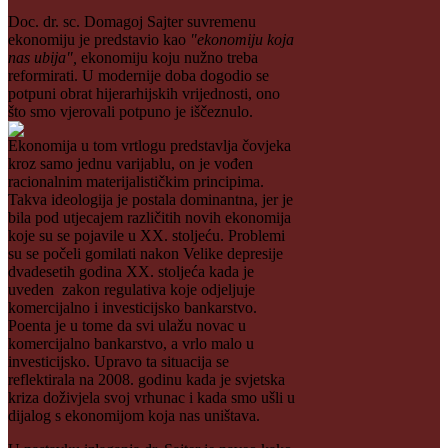
Doc. dr. sc. Domagoj Sajter suvremenu
ekonomiju je predstavio kao
"ekonomiju koja
nas ubija",
ekonomiju koju nužno treba
reformirati. U modernije doba dogodio se
potpuni obrat hijerarhijskih vrijednosti, ono
što smo vjerovali potpuno je iščeznulo.
Ekonomija u tom vrtlogu predstavlja čovjeka
kroz samo jednu varijablu, on je vođen
racionalnim materijalističkim principima.
Takva ideologija je postala dominantna, jer je
bila pod utjecajem različitih novih ekonomija
koje su se pojavile u XX. stoljeću. Problemi
su se počeli gomilati nakon Velike depresije
dvadesetih godina XX. stoljeća kada je
uveden zakon regulativa koje odjeljuje
komercijalno i investicijsko bankarstvo.
Poenta je u tome da svi ulažu novac u
komercijalno bankarstvo, a vrlo malo u
investicijsko. Upravo ta situacija se
reflektirala na 2008. godinu kada je svjetska
kriza doživjela svoj vrhunac i kada smo ušli u
dijalog s ekonomijom koja nas uništava.