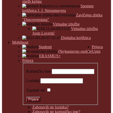
starih knjiga
Spomen
knjižnica J. J. Strossmayera
Zavičajna zbirka
"Diacovensiana"
Virtualne izložbe
Virtualna izložba
Josip Lovretić
Digitalna knjižnica
Mobilnost
Studenti
Prijava
(Ne)nastavno osoblje
Upisi
ERASMUS+
Prijava
Korisničko ime
Lozinka
Zapamti me
Zaboravili ste lozinku?
Zaboravili ste korisničko ime?