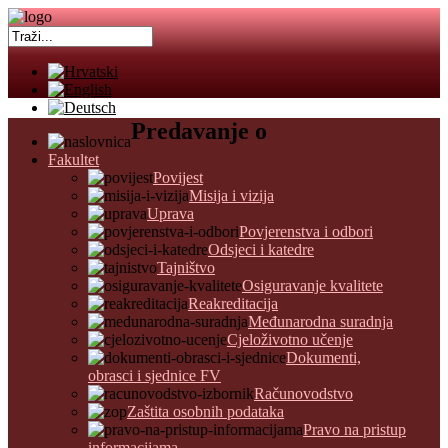
Predavanje o
Fakultet
Povijest
Misija i vizija
Uprava
Povjerenstva i odbori
Odsjeci i katedre
Tajništvo
Osiguravanje kvalitete
Reakreditacija
Međunarodna suradnja
Cjeloživotno učenje
Dokumenti,
obrasci i sjednice FV
Računovodstvo
Zaštita osobnih podataka
Pravo na pristup
informacijama