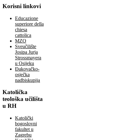
Korisni
linkovi
Educazione
superiore della
chiesa
cattolica
MZO
Sveučilište
Josipa Jurja
Strossmayera
u Osijeku
Đakovačko-
osječka
nadbiskupija
Katolička
teološka učilišta
u RH
Katolički
bogoslovni
fakultet u
Zagrebu