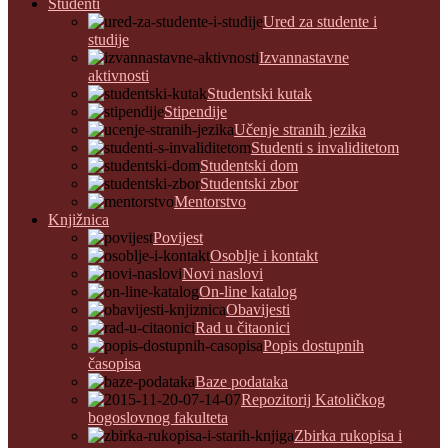
Studenti
Ured za studente i
studije
Izvannastavne
aktivnosti
Studentski kutak
Stipendije
Učenje stranih jezika
Studenti s invaliditetom
Studentski dom
Studentski zbor
Mentorstvo
Knjižnica
Povijest
Osoblje i kontakt
Novi naslovi
On-line katalog
Obavijesti
Rad u čitaonici
Popis dostupnih
časopisa
Baze podataka
Repozitorij Katoličkog
bogoslovnog fakulteta
Zbirka rukopisa i