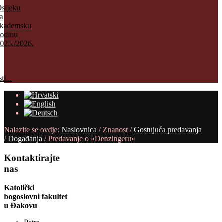
sijeku
a
kademsku
odinu
025./2026.
ti...
Nalazite se ovdje:
Naslovnica
/
Znanost
/
Gostujuća predavanja
/
Događanja
/
Predavanje o »Denzingeru«
Kontaktirajte
nas
Katolički
bogoslovni fakultet
u Đakovu