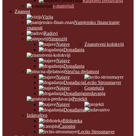
Raspored predavanja
e-materijali
Znanost
Vizija
Namjensko financiranje
znanosti
Radovi
Simpoziji
Najave
Znanstveni kolokviji
Događanja
Najave
Događanja
Stručna djelatnost
Najave
Događanja
Lectio Strossmayer
Najave
Gostujuća
Događanja
predavanja
Projekti
Najave
Događanja
Izdavaštvo
Biblioteka
Časopisi
Lectio Strossmayer