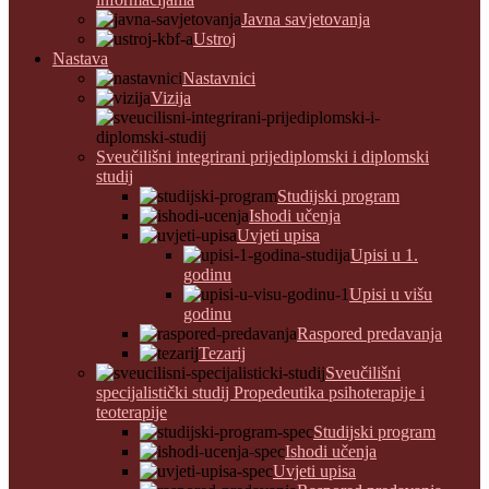
Javna savjetovanja
Ustroj
Nastava
Nastavnici
Vizija
Sveučilišni integrirani prijediplomski i diplomski
studij
Studijski program
Ishodi učenja
Uvjeti upisa
Upisi u 1.
godinu
Upisi u višu
godinu
Raspored predavanja
Tezarij
Sveučilišni
specijalistički studij Propedeutika psihoterapije i
teoterapije
Studijski program
Ishodi učenja
Uvjeti upisa