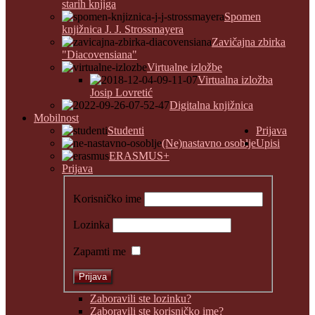
starih knjiga
Spomen
knjižnica J. J. Strossmayera
Zavičajna zbirka
"Diacovensiana"
Virtualne izložbe
Virtualna izložba
Josip Lovretić
Digitalna knjižnica
Mobilnost
Studenti
Prijava
(Ne)nastavno osoblje
Upisi
ERASMUS+
Prijava
Korisničko ime
Lozinka
Zapamti me
Zaboravili ste lozinku?
Zaboravili ste korisničko ime?