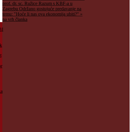
prof. dr. sc. Ružice Razum s KBF-a u
Zagrebu
Održano gostujuće predavanje na
temu: "Hoće li nas ova ekonomija ubiti?" »
na vrh članka