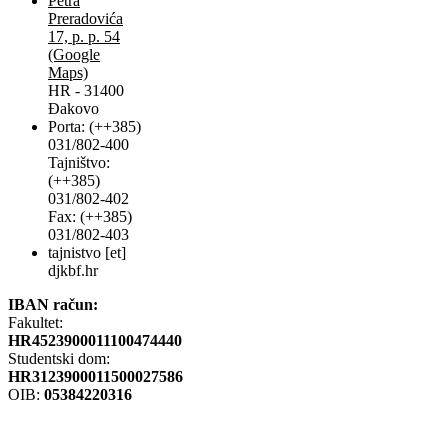
Petra
Preradovića
17, p. p. 54
(Google
Maps)
HR - 31400
Đakovo
Porta: (++385)
031/802-400
Tajništvo:
(++385)
031/802-402
Fax: (++385)
031/802-403
tajnistvo [et]
djkbf.hr
IBAN račun:
Fakultet:
HR4523900011100474440
Studentski dom:
HR3123900011500027586
OIB:
05384220316