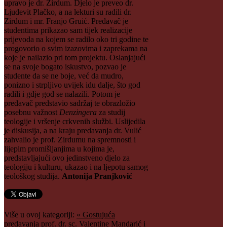
upravo je dr. Zirdum. Djelo je preveo dr.
Ljudevit Plačko, a na lekturi su radili dr.
Zirdum i mr. Franjo Gruić. Predavač je
studentima prikazao sam tijek realizacije
prijevoda na kojem se radilo oko tri godine te
progovorio o svim izazovima i zaprekama na
koje je nailazio pri tom projektu. Oslanjajući
se na svoje bogato iskustvo, pozvao je
studente da se ne boje, već da mudro,
ponizno i strpljivo uvijek idu dalje, što god
radili i gdje god se nalazili. Potom je
predavač predstavio sadržaj te obrazložio
posebnu važnost
Denzingera
za studij
teologije i vršenje crkvenih službi. Uslijedila
je diskusija, a na kraju predavanja dr. Vulić
zahvalio je prof. Zirdumu na spremnosti i
lijepim promišljanjima u kojima je,
predstavljajući ovo jedinstveno djelo za
teologiju i kulturu, ukazao i na ljepotu samog
teološkog studija.
Antonija Pranjković
Više u ovoj kategoriji:
« Gostujuća
predavanja prof. dr. sc. Valentine Mandarić i