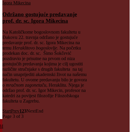
Održano gostujuće predavanje
prof. dr. sc. Igora Mikecina
Na Katoličkome bogoslovnom fakultetu u
Đakovu 22. travnja održano je gostujuće
predavanje prof. dr. sc. Igora Mikecina na
temu
Heraklitovo bogoslovlje
. Na početku
prodekan doc. dr. sc. Šimo Šokčević
pozdravio je prisutne na prvom od niza
gostujućih predavanja kojima je cilj ugostiti
različite stručnjake s drugih fakulteta na taj
način unaprijediti akademski život na našemu
fakultetu. U ovome predavanju bilo je govora
o
mračnom zagonetaču
, Heraklitu. Njega je
održao prof. dr. sc. Igor Mikecin, profesor na
katedri za povijest filozofije Filozofskoga
fakulteta u Zagrebu.
Start
Prev
1
2
3
Next
End
Page 3 of 3