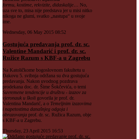
formu
,
kostime
,
rekvizite
,
didaskalije
… No,
uza sve to, misa nije predstava jer u misi nitko
nikoga ne glumi, svatko „nastupa“ u svoje
ime.
Wednesday, 06 May 2015 08:52
Gostujuća predavanja prof. dr. sc.
Valentine Mandarić i prof. dr. sc.
Ružice Razum s KBF-a u Zagrebu
Na Katoličkome bogoslovnom fakultetu u
Đakovu 5. svibnja održana su dva gostujuća
predavanja. Nakon uvodnog pozdrava
prodekana doc. dr. Šime Šokčevića, o temi
Suvremene tendencije u društvu - izazov za
vjeronauk u školi
govorila je prof. dr.
Valentina Mandarić, a o
Temeljnim izazovima
i napetostima današnjeg odgoja i
obrazovanja
prof. dr. sc. Ružica Razum, obje
s KBF-a u Zagrebu.
Thursday, 23 April 2015 16:53