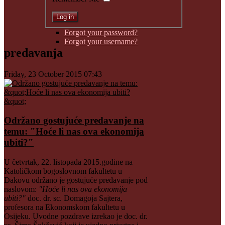
Forgot your password?
Forgot your username?
predavanja
Friday, 23 October 2015 07:43
Održano gostujuće predavanje na
temu: "Hoće li nas ova ekonomija
ubiti?"
U četvrtak, 22. listopada 2015.godine na
Katoličkom bogoslovnom fakultetu u
Đakovu održano je gostujuće predavanje pod
naslovom:
"Hoće li nas ova ekonomija
ubiti?"
doc. dr. sc. Domagoja Sajtera,
profesora na Ekonomskom fakultetu u
Osijeku. Uvodne pozdrave izrekao je doc. dr.