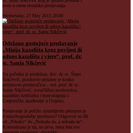
sc. Šimo Šokčević koji je ujedno prisutne i
uveo u samu tematiku predavanja.
Wednesday, 27 May 2015 20:08
Održano gostujuće predavanje
„Misija kazališta kroz povijest ili
odnos kazališta i vjere“, prof. dr.
sc. Sanja Nikčević
Na početku je prodekan, doc. dr. sc. Šimo
Šokčević, pozdravio prisutne te kratko
predstavio predavačicu – red. prof. dr. sc.
Sanju Nikčević, sveučilišnu profesoricu,
kazališnu kritičarku i teatrologinju s
Umjetničke akademije u Osijeku.
Predavanje je počelo zanimljivim pitanjem je
li misa/bogoslužje predstava? Odgovori su išli
od „Nikako“ do „Nekada da, a nekada ne“.
Konstatirano je da, na prvu, misa ima sve
elemente predstave:
dijalošku