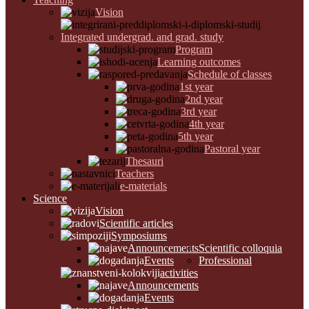
Vision
Integrated undergrad. and grad. study
Program
Learning outcomes
Schedule of classes
1st year
2nd year
3rd year
4th year
5th year
Pastoral year
Thesauri
Teachers
e-materials
Science
Vision
Scientific articles
Symposiums
Announcements
Scientific colloquia
Events
Professional
activities
Announcements
Events