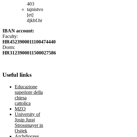
403
tajnistvo
[et]
djkbf.hr
IBAN account:
Faculty:
HR4523900011100474440
Dorm:
HR3123900011500027586
Useful
links
Educazione
superiore della
chiesa
cattolica
MZO
University of
Josip Juraj
Strossmayer in
Osijek
Archdiocese