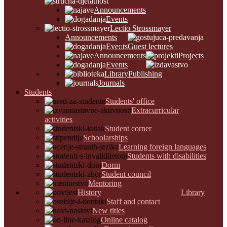
Announcements
Events
Lectio Strossmayer
Announcements
Events
Guest lectures
Announcements
Projects
Events
Library
Publishing
Journals
Students
Students' office
Extracurricular
activities
Student corner
Schoolarships
Learning foreign languages
Students with disabilities
Dorm
Student council
Mentoring
History
Library
Staff and contact
New titles
Online catalog