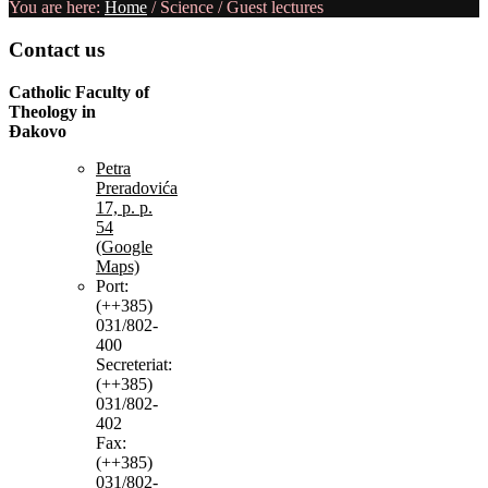
You are here:
Home
/
Science
/
Guest lectures
Contact
us
Catholic Faculty of
Theology in
Đakovo
Petra
Preradovića
17, p. p.
54
(Google
Maps)
Port:
(++385)
031/802-
400
Secreteriat:
(++385)
031/802-
402
Fax:
(++385)
031/802-