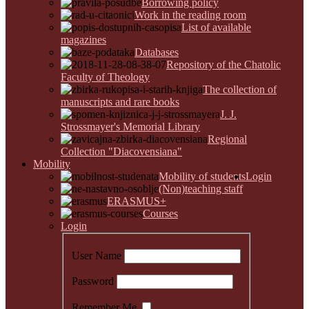
Borrowing policy
Work in the reading room
List of available
magazines
Databases
Repository of the Chatolic
Faculty of Theology
The collection of
manuscripts and rare books
J. J.
Strossmayer's Memorial Library
Regional
Collection "Diacovensiana"
Mobility
Mobility of students
Login
(Non)teaching staff
ERASMUS+
Courses
Login
User Name
Password
Remember Me