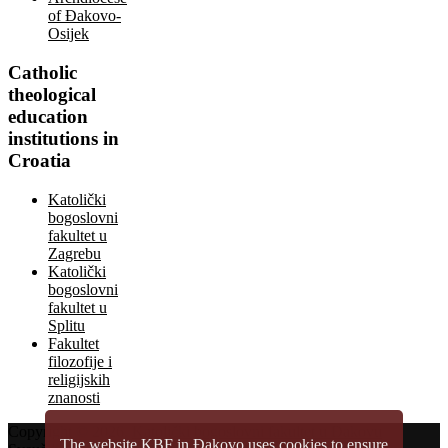
of Đakovo-
Osijek
Catholic
theological
education
institutions in
Croatia
Katolički
bogoslovni
fakultet u
Zagrebu
Katolički
bogoslovni
fakultet u
Splitu
Fakultet
filozofije i
religijskih
znanosti
Copyright © 2026.
Katolički bogoslovni fakultet u Đakovu
The website KBF in Đakovo uses cookies to ensure