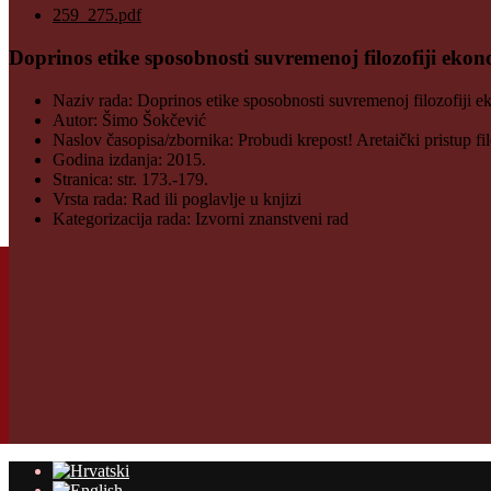
259_275.pdf
Doprinos etike sposobnosti suvremenoj filozofiji ekon
Naziv rada:
Doprinos etike sposobnosti suvremenoj filozofiji e
Autor:
Šimo Šokčević
Naslov časopisa/zbornika:
Probudi krepost! Aretaički pristup fil
Godina izdanja:
2015.
Stranica:
str. 173.-179.
Vrsta rada:
Rad ili poglavlje u knjizi
Kategorizacija rada:
Izvorni znanstveni rad