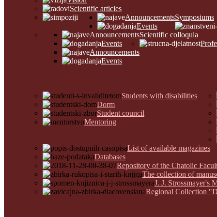
Scientific articles
Announcements
Symposiums
Events
Announcements
Scientific colloquia
Events
Profe
Announcements
Events
Students with disabilities
Dorm
Student council
Mentoring
List of available magazines
Databases
Repository of the Chatolic Facu
The collection of manus
J. J. Strossmayer's 
Regional Collection "