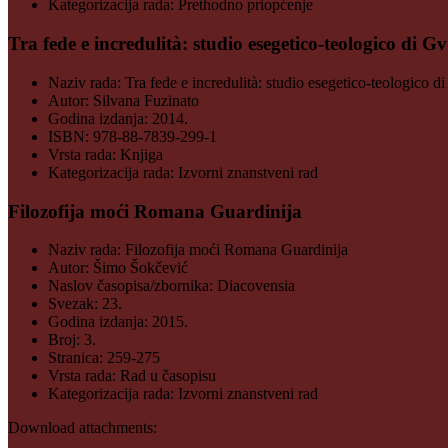
Kategorizacija rada:
Prethodno priopćenje
Tra fede e incredulità: studio esegetico-teologico di G
Naziv rada:
Tra fede e incredulità: studio esegetico-teologico 
Autor:
Silvana Fuzinato
Godina izdanja:
2014.
ISBN:
978-88-7839-299-1
Vrsta rada:
Knjiga
Kategorizacija rada:
Izvorni znanstveni rad
Filozofija moći Romana Guardinija
Naziv rada:
Filozofija moći Romana Guardinija
Autor:
Šimo Šokčević
Naslov časopisa/zbornika:
Diacovensia
Svezak:
23.
Godina izdanja:
2015.
Broj:
3.
Stranica:
259-275
Vrsta rada:
Rad u časopisu
Kategorizacija rada:
Izvorni znanstveni rad
Download attachments: