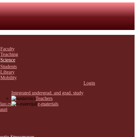
Faculty
Teaching
Science
Students
n
Library
Mobility
Login
Integrated undergrad. and grad. study
Teachers
lasses
e-materials
auri
ectio Strossmayer