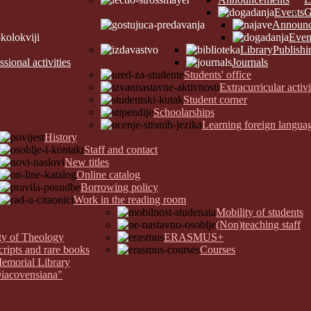
Events
G
Announc
Even
Library
Publishi
ssional activities
Journals
Students' office
Extracurricular activi
Student corner
Schoolarships
Learning foreign langua
History
Staff and contact
New titles
Online catalog
Borrowing policy
Work in the reading room
Mobility of students
(Non)teaching staff
lty of Theology
ERASMUS+
cripts and rare books
Courses
Memorial Library
Diacovensiana"