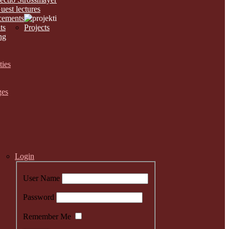
uest lectures
ements
ts
Projects
ng
ties
ges
Login
User Name
Password
Remember Me