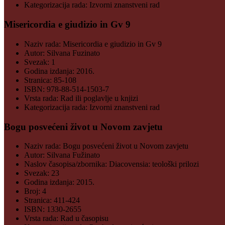
Kategorizacija rada:
Izvorni znanstveni rad
Misericordia e giudizio in Gv 9
Naziv rada:
Misericordia e giudizio in Gv 9
Autor:
Silvana Fuzinato
Svezak:
1
Godina izdanja:
2016.
Stranica:
85-108
ISBN:
978-88-514-1503-7
Vrsta rada:
Rad ili poglavlje u knjizi
Kategorizacija rada:
Izvorni znanstveni rad
Bogu posvećeni život u Novom zavjetu
Naziv rada:
Bogu posvećeni život u Novom zavjetu
Autor:
Silvana Fužinato
Naslov časopisa/zbornika:
Diacovensia: teološki prilozi
Svezak:
23
Godina izdanja:
2015.
Broj:
4
Stranica:
411-424
ISBN:
1330-2655
Vrsta rada:
Rad u časopisu