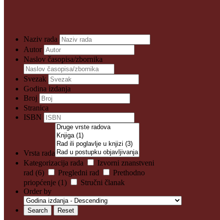
Naziv rada
Autor
Naslov časopisa/zbornika
Svezak
Godina izdanja
Broj
Stranica
ISBN
Vrsta rada
Kategorizacija rada
Izvorni znanstveni
rad (6)
Pregledni rad
Prethodno
priopćenje (1)
Stručni članak
Order by