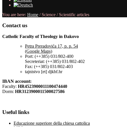
You are here:
Home
/
Science
/
Scientific articles
Contact
us
Catholic Faculty of Theology in Đakovo
Petra Preradovića 17, p. p. 54
(Google Maps)
Port: (++385) 031/802-400
Secreteriat: (++385) 031/802-402
Fax: (++385) 031/802-403
tajnistvo [et] djkbf.hr
IBAN account:
Faculty:
HR4523900011100474440
Dorm:
HR3123900011500027586
Useful
links
Educazione superiore della chiesa cattolica