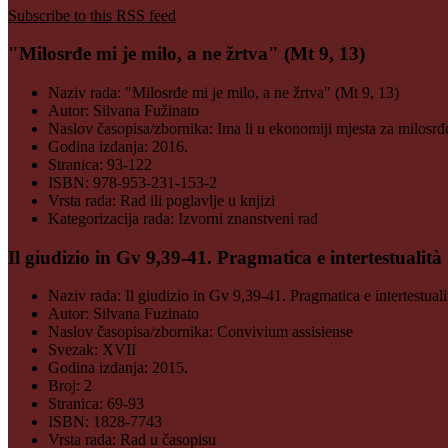
Subscribe to this RSS feed
"Milosrđe mi je milo, a ne žrtva" (Mt 9, 13)
Naziv rada:
"Milosrđe mi je milo, a ne žrtva" (Mt 9, 13)
Autor:
Silvana Fužinato
Naslov časopisa/zbornika:
Ima li u ekonomiji mjesta za milosrđ
Godina izdanja:
2016.
Stranica:
93-122
ISBN:
978-953-231-153-2
Vrsta rada:
Rad ili poglavlje u knjizi
Kategorizacija rada:
Izvorni znanstveni rad
Il giudizio in Gv 9,39-41. Pragmatica e intertestualità
Naziv rada:
Il giudizio in Gv 9,39-41. Pragmatica e intertestuali
Autor:
Silvana Fuzinato
Naslov časopisa/zbornika:
Convivium assisiense
Svezak:
XVII
Godina izdanja:
2015.
Broj:
2
Stranica:
69-93
ISBN:
1828-7743
Vrsta rada:
Rad u časopisu