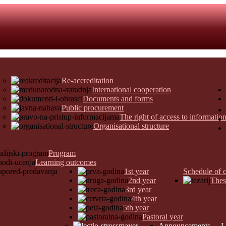
Re-accreditation
International cooperation
Documents and forms
Public procurement
The right of access to informatio
Organisational structure
Program
Learning outcomes
1st year
Schedule of c
2nd year
Thes
3rd year
4th year
5th year
Pastoral year
Announcements
L