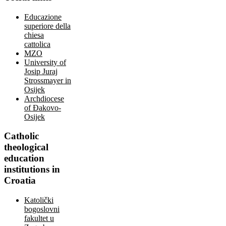
Educazione
superiore della
chiesa
cattolica
MZO
University of
Josip Juraj
Strossmayer in
Osijek
Archdiocese
of Đakovo-
Osijek
Catholic
theological
education
institutions in
Croatia
Katolički
bogoslovni
fakultet u