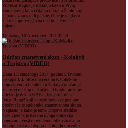
pozdravio gostujuće predavače i sve prisutne.
Profesor Raguž je istaknuo kako u Prvoj
Samuelovoj knjizi čitamo o kralju Šaulu koji
je pao u zanos radi glazbe, čime je naglasio
kako je upravo glazba ona koja čovjeka
mijenja.
Thursday, 16 November 2017 07:59
Održan znanstveni skup - Kolokvij
o Trojstvu (VIDEO)
Dana 15. studenoga 2017. godine u Dvorani
biskupa J. J. Strossmayera na Katoličkom
bogoslovnom fakultetu u Đakovu održan je
znanstveni skup o Trojstvu. Uvodni pozdrav
održao je dekan KBF-a, izv. prof. dr. sc.
Ivica Raguž koji je pozdravio sve prisutne
predavače te sudionike znanstvenoga skupa.
Naglasio je kako je tema Trojstva središte
naše vjere te je nakana ovoga kolokvija
ponovno uvesti u ovu temu toliko značajnu
za dogmatsku teologiju i teologiju općenito.