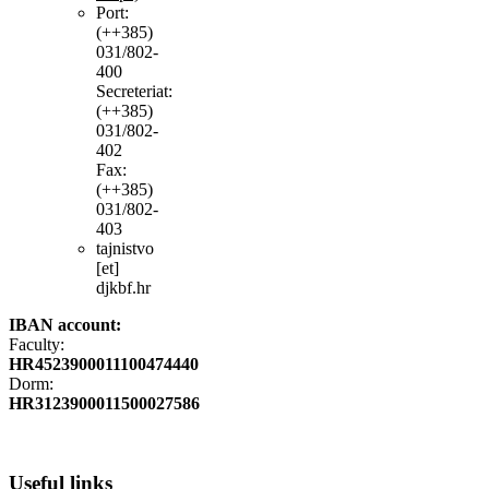
Port:
(++385)
031/802-
400
Secreteriat:
(++385)
031/802-
402
Fax:
(++385)
031/802-
403
tajnistvo
[et]
djkbf.hr
IBAN account:
Faculty:
HR4523900011100474440
Dorm:
HR3123900011500027586
Useful
links