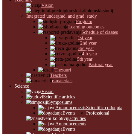
Vision
Integrated undergrad. and grad. study
Program
Learning outcomes
Schedule of classes
1st year
2nd year
3rd year
4th year
5th year
Pastoral year
Thesauri
Teachers
e-materials
Science
Vision
Scientific articles
Symposiums
Announcements
Scientific colloquia
Events
Professional
activities
Announcements
Events