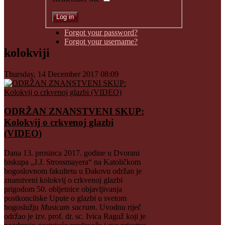
Forgot your password?
Forgot your username?
kolokviji
Thursday, 14 December 2017 08:09
ODRŽAN ZNANSTVENI SKUP:
Kolokvij o crkvenoj glazbi
(VIDEO)
Dana 13. prosinca 2017. godine u Dvorani
biskupa „J.J. Strossmayera“ na Katoličkom
bogoslovnom fakultetu u Đakovu održan je
znanstveni kolokvij o crkvenoj glazbi
prigodom 50. obljetnice objavljivanja
postkoncilske Upute o glazbi u svetom
bogoslužju
Musicam sacram
. Uvodnu riječ
održao je izv. prof. dr. sc. Ivica Raguž koji je