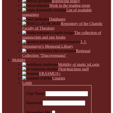
Borrowing policy
Work in the reading room
List of available
magazines
Databases
Repository of the Chatolic
Faculty of Theology
The collection of
manuscripts and rare books
J. J.
Strossmayer's Memorial Library
Regional
Collection "Diacovensiana"
Mobility
Mobility of students
Login
(Non)teaching staff
ERASMUS+
Courses
Login
User Name
Password
Remember Me