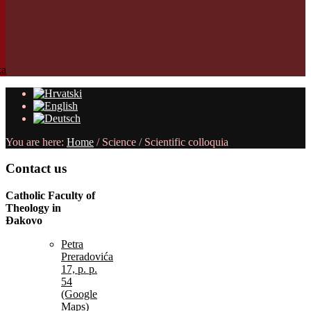
You are here:
Home
/
Science
/
Scientific colloquia
Contact
us
Catholic Faculty of
Theology in
Đakovo
Petra
Preradovića
17, p. p.
54
(Google
Maps)