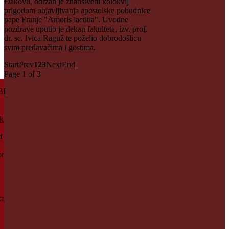
Đakovu, održan je znanstveni kolokvij
prigodom objavljivanja apostolske pobudnice
pape Franje "Amoris laetitia". Uvodne
pozdrave uputio je dekan fakulteta, izv. prof.
dr. sc. Ivica Raguž te poželio dobrodošlicu
svim predavačima i gostima.
Start
Prev
1
2
3
Next
End
Page 1 of 3