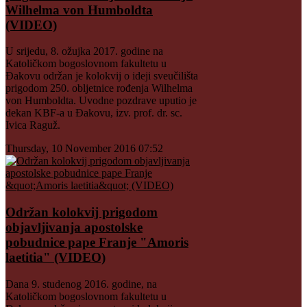
Wilhelma von Humboldta
(VIDEO)
U srijedu, 8. ožujka 2017. godine na
Katoličkom bogoslovnom fakultetu u
Đakovu održan je kolokvij o ideji sveučilišta
prigodom 250. obljetnice rođenja Wilhelma
von Humboldta. Uvodne pozdrave uputio je
dekan KBF-a u Đakovu, izv. prof. dr. sc.
Ivica Raguž.
Thursday, 10 November 2016 07:52
Održan kolokvij prigodom
objavljivanja apostolske
pobudnice pape Franje "Amoris
laetitia" (VIDEO)
Dana 9. studenog 2016. godine, na
Katoličkom bogoslovnom fakultetu u