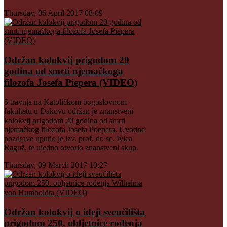
Thursday, 06 April 2017 08:09
Održan kolokvij prigodom 20
godina od smrti njemačkoga
filozofa Josefa Piepera (VIDEO)
5 travnja na Katoličkom bogoslovnom
fakultetu u Đakovu održan je znanstveni
kolokvij prigodom 20 godina od smrti
njemačkog filozofa Josefa Poepera. Uvodne
pozdrave uputio je izv. prof. dr. sc. Ivica
Raguž, te ujedno otvorio znanstveni skup.
Thursday, 09 March 2017 10:27
Održan kolokvij o ideji sveučilišta
prigodom 250. obljetnice rođenja