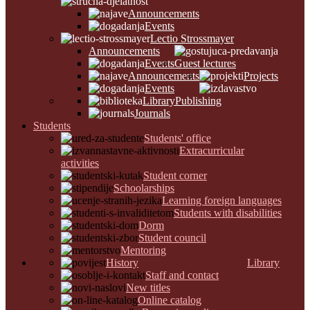
Announcements
Events
Lectio Strossmayer
Announcements
Events
Guest lectures
Announcements
Projects
Events
Library
Publishing
Journals
Students
Students' office
Extracurricular
activities
Student corner
Schoolarships
Learning foreign languages
Students with disabilities
Dorm
Student council
Mentoring
History
Library
Staff and contact
New titles
Online catalog