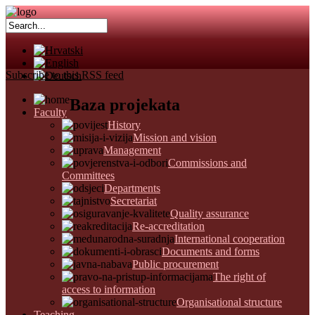
Subscribe to this RSS feed
Baza projekata
Faculty
History
Mission and vision
Management
Commissions and
Committees
Departments
Secretariat
Quality assurance
Re-accreditation
International cooperation
Documents and forms
Public procurement
The right of
access to information
Organisational structure
Teaching