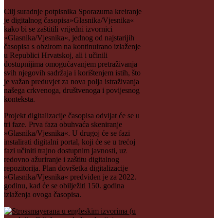
Cilj suradnje potpisnika Sporazuma kreiranje
je digitalnog časopisa»Glasnika/Vjesnika«
kako bi se zaštitili vrijedni izvornici
»Glasnika/Vjesnika«, jednog od najstarijih
časopisa s obzirom na kontinuirano izlaženje
u Republici Hrvatskoj, ali i učinili
dostupnijima omogućavanjem pretraživanja
svih njegovih sadržaja i korištenjem istih, što
je važan preduvjet za nova polja istraživanja
našega crkvenoga, društvenoga i povijesnog
konteksta.
Projekt digitalizacije časopisa odvijat će se u
tri faze. Prva faza obuhvaća skeniranje
»Glasnika/Vjesnika«. U drugoj će se fazi
instalirati digitalni portal, koji će se u trećoj
fazi učiniti trajno dostupnim javnosti, uz
redovno ažuriranje i zaštitu digitalnog
repozitorija. Plan dovršetka digitalizacije
»Glasnika/Vjesnika« predviđen je za 2022.
godinu, kad će se obilježiti 150. godina
izlaženja ovoga časopisa.