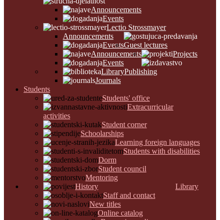
Announcements
Events
Lectio Strossmayer
Announcements
Events
Guest lectures
Announcements
Projects
Events
Library
Publishing
Journals
Students
Students' office
Extracurricular
activities
Student corner
Schoolarships
Learning foreign languages
Students with disabilities
Dorm
Student council
Mentoring
History
Library
Staff and contact
New titles
Online catalog