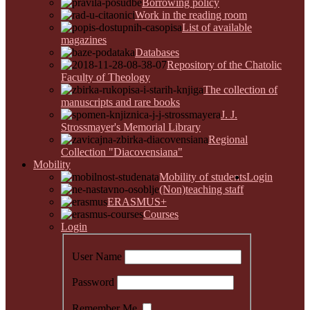
Borrowing policy
Work in the reading room
List of available
magazines
Databases
Repository of the Chatolic
Faculty of Theology
The collection of
manuscripts and rare books
J. J.
Strossmayer's Memorial Library
Regional
Collection "Diacovensiana"
Mobility
Mobility of students
Login
(Non)teaching staff
ERASMUS+
Courses
Login
User Name
Password
Remember Me