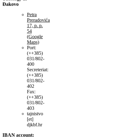
Đakovo
Petra
Preradovića
17, p. p.
54
(Google
Maps)
Port:
(++385)
031/802-
400
Secreteriat:
(++385)
031/802-
402
Fax:
(++385)
031/802-
403
tajnistvo
[et]
djkbf.hr
IBAN account: