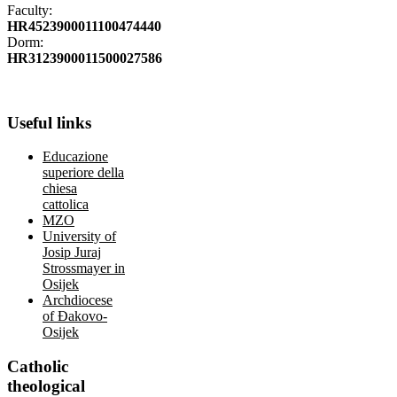
Faculty:
HR4523900011100474440
Dorm:
HR3123900011500027586
Useful
links
Educazione
superiore della
chiesa
cattolica
MZO
University of
Josip Juraj
Strossmayer in
Osijek
Archdiocese
of Đakovo-
Osijek
Catholic
theological