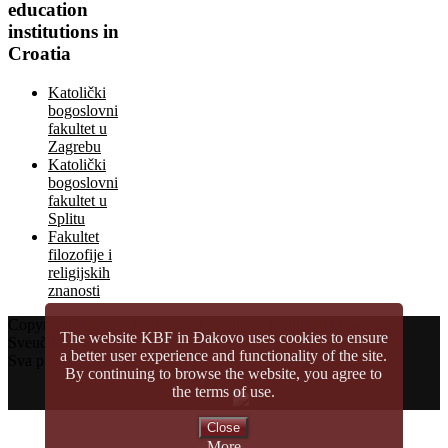
education
institutions in
Croatia
Katolički
bogoslovni
fakultet u
Zagrebu
Katolički
bogoslovni
fakultet u
Splitu
Fakultet
filozofije i
religijskih
znanosti
Copyright © 2026.
Katolički bogoslovni fakultet u Đakovu
The website KBF in Đakovo uses cookies to ensure
Sveučilište Josipa Jurja Strossmayera u Osijeku
a better user experience and functionality of the site.
Sva prava pridržana
By continuing to browse the website, you agree to
the terms of use.
Close
More