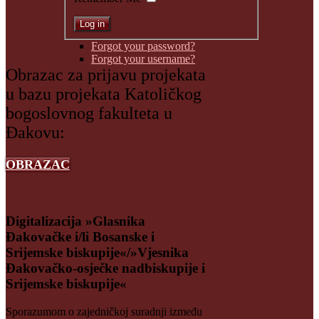
Forgot your password?
Forgot your username?
Obrazac za prijavu projekata
u bazu projekata Katoličkog
bogoslovnog fakulteta u
Đakovu:
OBRAZAC
Digitalizacija »Glasnika
Đakovačke i/li Bosanske i
Srijemske biskupije«/»Vjesnika
Đakovačko-osječke nadbiskupije i
Srijemske biskupije«
Sporazumom o zajedničkoj suradnji između