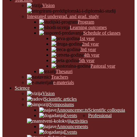
Vision
Integrated undergrad. and grad. study
Program
Learning outcomes
Schedule of classes
1st year
2nd year
3rd year
4th year
5th year
Pastoral year
Thesauri
Teachers
e-materials
Science
Vision
Scientific articles
Symposiums
Announcements
Scientific colloquia
Events
Professional
activities
Announcements
Events