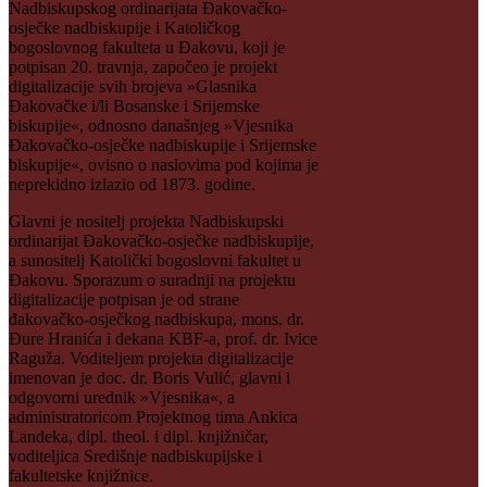
Nadbiskupskog ordinarijata Đakovačko-
osječke nadbiskupije i Katoličkog
bogoslovnog fakulteta u Đakovu, koji je
potpisan 20. travnja, započeo je projekt
digitalizacije svih brojeva »Glasnika
Đakovačke i/li Bosanske i Srijemske
biskupije«, odnosno današnjeg »Vjesnika
Đakovačko-osječke nadbiskupije i Srijemske
biskupije«, ovisno o naslovima pod kojima je
neprekidno izlazio od 1873. godine.
Glavni je nositelj projekta Nadbiskupski
ordinarijat Đakovačko-osječke nadbiskupije,
a sunositelj Katolički bogoslovni fakultet u
Đakovu. Sporazum o suradnji na projektu
digitalizacije potpisan je od strane
đakovačko-osječkog nadbiskupa, mons. dr.
Đure Hranića i dekana KBF-a, prof. dr. Ivice
Raguža. Voditeljem projekta digitalizacije
imenovan je doc. dr. Boris Vulić, glavni i
odgovorni urednik »Vjesnika«, a
administratoricom Projektnog tima Ankica
Landeka, dipl. theol. i dipl. knjižničar,
voditeljica Središnje nadbiskupijske i
fakultetske knjižnice.