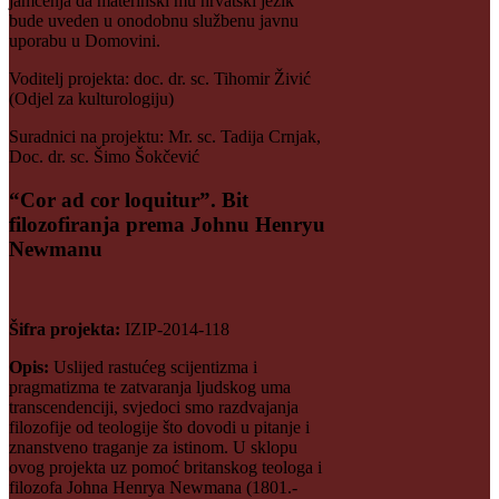
jamčenja da materinski mu hrvatski jezik
bude uveden u onodobnu službenu javnu
uporabu u Domovini.
Voditelj projekta: doc. dr. sc. Tihomir Živić
(Odjel za kulturologiju)
Suradnici na projektu: Mr. sc. Tadija Crnjak,
Doc. dr. sc. Šimo Šokčević
“Cor ad cor loquitur”. Bit
filozofiranja prema Johnu Henryu
Newmanu
Šifra projekta:
IZIP-2014-118
Opis:
Uslijed rastućeg scijentizma i
pragmatizma te zatvaranja ljudskog uma
transcendenciji, svjedoci smo razdvajanja
filozofije od teologije što dovodi u pitanje i
znanstveno traganje za istinom. U sklopu
ovog projekta uz pomoć britanskog teologa i
filozofa Johna Henrya Newmana (1801.-