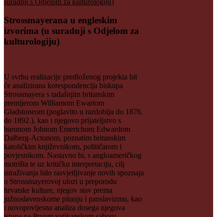
Strossmayerana u engleskim
izvorima (u suradnji s Odjelom za
kulturologiju)
U svrhu realizacije predloženog projekta bit
će analizirana korespondencija biskupa
Strossmayera s tadašnjim britanskim
premijerom Williamom Ewartom
Gladstoneom (poglavito u razdoblju do 1876.
do 1892.), kao i njegovo prijateljstvo s
barunom Johnom Emerichom Edwardom
Dalberg-Actonom, poznatim britanskim
katoličkim književnikom, političarom i
povjesnikom. Nastavno bi, s angloameričkog
motrišta te uz kritičku interpretaciju, cilj
istraživanja bilo rasvjetljivanje novih spoznaja
o Strossmayerovoj ulozi u preporodu
hrvatske kulture, njegov stav prema
južnoslavenskome pitanju i panslavizmu, kao
i novopovijesna analiza dosega njegova
istupa na Prvom vatikanskom saboru.