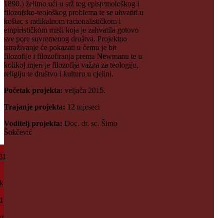
1890.) želimo ući u srž tog epistemološkog i
filozofsko-teološkog problema te se uhvatiti u
koštac s radikalnom racionalističkom i
empirističkom misli koja je zahvatila gotovo
sve pore suvremenog društva. Projektno
istraživanje će pokazati u čemu je bit
filozofije i filozofiranja prema Newmanu te u
kolikoj mjeri je filozofija važna za teologiju,
religiju te društvo i kulturu u cjelini.
Početak projekta:
veljača 2015.
Trajanje projekta:
12 mjeseci
Voditelj projekta:
Doc. dr. sc. Šimo
Šokčević