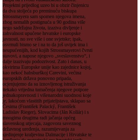
Projektni prijedlog uzeo bi u obzir činjenicu
da dva stoljeća po preminuću biskupa
Strossmayera sam spomen njegova imena,
zbog nemalih postignuća u 90 godina više
nego sadržajna života, izaziva divljenje i
zahvalnost upućene hrvatske i europske
javnosti, no sve više i one svjetske; ipak,
osvrnuli bismo se i na to da još uvijek ima i
neupućenijih, kod kojih Strossmayerovi čvrsti
stavovi, a napose njegovo „sveslavenstvo“, i
dalje izazivaju podozrivost. Zato i danas, u
okvirima Europske unije kao zajednice kojoj,
kao nekoć habsburškoj Carevini, većina
europskih država ponovno pripada,
ocjenjujemo da su iznovljenog istraživanja
itekako vrijedna tumačenja njegove potpore
jednakopravnosti i višenarodni suodnosi koje
je, lakoćom vlastitih prijateljstava, sklapao sa
Česima (František Palacký, František
Ladislav Rieger), Slovacima (Ján Kollár) i s
mnogima drugima radi jačanja općeg
slavenskog utjecaja, zagovora saveznog
državnog uređenja, razumijevanja za
sjedinjenje kraljevina Dalmacije i Hrvatske te