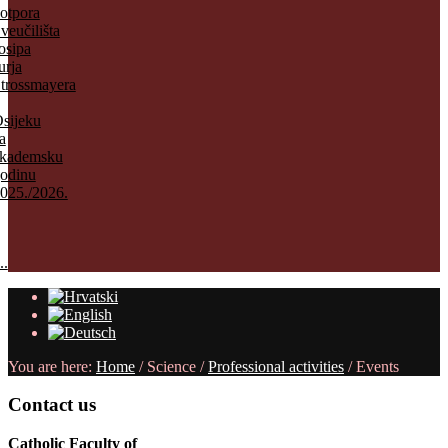
otpora
veučilišta
osipa
urja
trossmayera
sijeku
a
kademsku
odinu
025./2026.
..
You are here:
Home
/
Science
/
Professional activities
/
Events
Contact
us
Catholic Faculty of