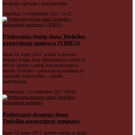
bavljenje izjavama i dokumentima.
Thursday, 14 September 2017 11:42
Predavanja trećeg dana Teološko-
pastoralnog seminara (VIDEO)
Dana 14. rujna 2017. godine u dvorani
biskupa Josipa Jurja Strossmayera održan je
treći te ujedno i zadnji dan predavanja u
sklopu Teološko – pastoralnog seminara za
svećenike Đakovačko – osječke
nadbiskupije.
Wednesday, 13 September 2017 09:00
Predavanja drugoga dana
Teološko-pastoralnog seminara
Dana 13. rujna 2017. godine održan je drugi