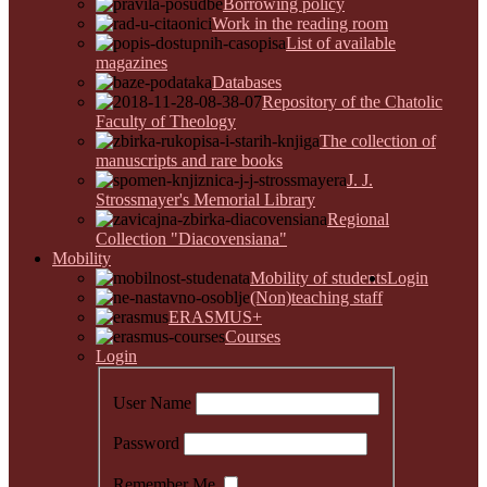
Borrowing policy
Work in the reading room
List of available
magazines
Databases
Repository of the Chatolic
Faculty of Theology
The collection of
manuscripts and rare books
J. J.
Strossmayer's Memorial Library
Regional
Collection "Diacovensiana"
Mobility
Mobility of students
Login
(Non)teaching staff
ERASMUS+
Courses
Login
User Name
Password
Remember Me