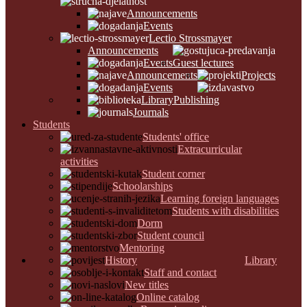
Announcements
Events
Lectio Strossmayer
Announcements
Events
Guest lectures
Announcements
Projects
Events
Library
Publishing
Journals
Students
Students' office
Extracurricular
activities
Student corner
Schoolarships
Learning foreign languages
Students with disabilities
Dorm
Student council
Mentoring
History
Library
Staff and contact
New titles
Online catalog