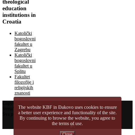
theological
education
institutions in
Croatia
Katolički
bogoslovni
fakultet u
Zagrebu
Katolički
bogoslovni
fakultet u
Splitu
Fakultet
filozofije i
religijskih
znanosti
Copyright © 2026.
Katolički bogoslovni fakultet u Đakovu
The website KBF in Đakovo uses cookies to ensure
Sveučilište Josipa Jurja Strossmayera u Osijeku
a better user experience and functionality of the site.
Sva prava pridržana
By continuing to browse the website, you agree to
the terms of use.
Close