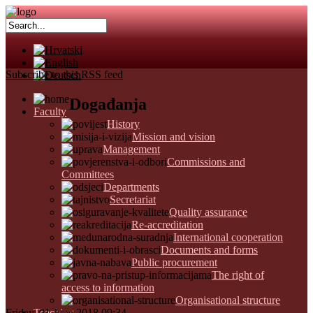
Subscribe to this RSS feed
Događanja
Faculty
History
Mission and vision
Management
Commissions and
Committees
Departments
Secretariat
Quality assurance
Re-accreditation
International cooperation
Documents and forms
Public procurement
The right of
access to information
Organisational structure
Friday, 01 June 2018 09:34
Teaching