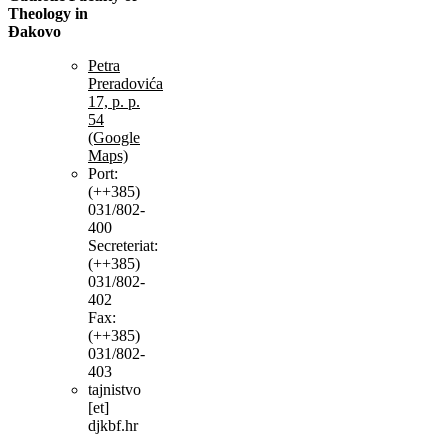
Theology in
Đakovo
Petra
Preradovića
17, p. p.
54
(Google
Maps)
Port:
(++385)
031/802-
400
Secreteriat:
(++385)
031/802-
402
Fax:
(++385)
031/802-
403
tajnistvo
[et]
djkbf.hr