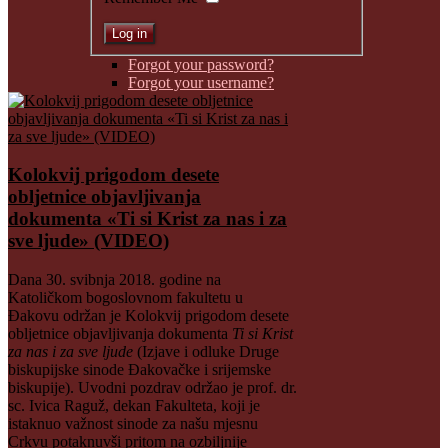
Forgot your password?
Forgot your username?
Kolokvij prigodom desete
obljetnice objavljivanja
dokumenta «Ti si Krist za nas i za
sve ljude» (VIDEO)
Dana 30. svibnja 2018. godine na
Katoličkom bogoslovnom fakultetu u
Đakovu održan je Kolokvij prigodom desete
obljetnice objavljivanja dokumenta
Ti si Krist
za nas i za sve ljude
(Izjave i odluke Druge
biskupijske sinode Đakovačke i srijemske
biskupije). Uvodni pozdrav održao je prof. dr.
sc. Ivica Raguž, dekan Fakulteta, koji je
istaknuo važnost sinode za našu mjesnu
Crkvu potaknuvši pritom na ozbiljnije