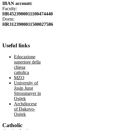
IBAN account:
Faculty:
HR4523900011100474440
Dorm:
HR3123900011500027586
Useful
links
Educazione
superiore della
chiesa
cattolica
MZO
University of
Josip Juraj
Strossmayer in
Osijek
Archdiocese
of Đakovo-
Osijek
Catholic