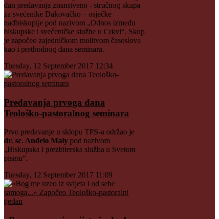
dan predavanja znanstveno - stručnog skupa
za svećenike Đakovačko – osječke
nadbiskupije pod nazivom „Odnos između
biskupske i svećeničke službe u Crkvi“. Skup
je započeo zajedničkom molitvom časoslova
kao i prethodnog dana seminara.
Tuesday, 12 September 2017 12:34
Predavanja prvoga dana
Teološko-pastoralnog seminara
Prvo predavanje u sklopu TPS-a održao je
dr. sc. Anđelo Maly
pod nazivom
„Biskupska i prezbiterska služba u Svetom
pismu“.
Tuesday, 12 September 2017 11:09