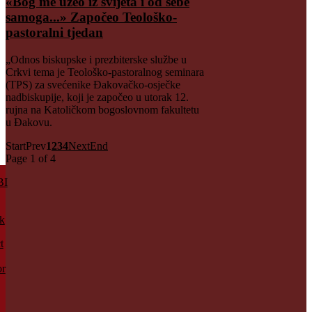
«Bog me uzeo iz svijeta i od sebe
samoga...» Započeo Teološko-
pastoralni tjedan
„Odnos biskupske i prezbiterske službe u
Crkvi tema je Teološko-pastoralnog seminara
(TPS) za svećenike Đakovačko-osječke
nadbiskupije, koji je započeo u utorak 12.
rujna na Katoličkom bogoslovnom fakultetu
u Đakovu.
Start
Prev
1
2
3
4
Next
End
Page 1 of 4