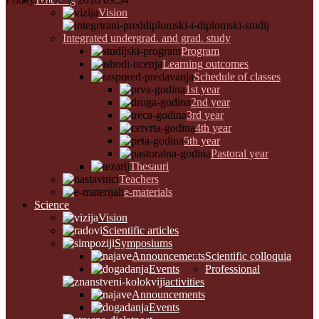
Vision
Integrated undergrad. and grad. study
Program
Learning outcomes
Schedule of classes
1st year
2nd year
3rd year
4th year
5th year
Pastoral year
Thesauri
Teachers
e-materials
Science
Vision
Scientific articles
Symposiums
Announcements
Scientific colloquia
Events
Professional
activities
Announcements
Events