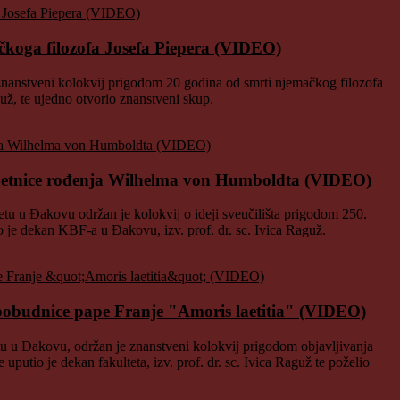
koga filozofa Josefa Piepera (VIDEO)
nanstveni kolokvij prigodom 20 godina od smrti njemačkog filozofa
guž, te ujedno otvorio znanstveni skup.
obljetnice rođenja Wilhelma von Humboldta (VIDEO)
tu u Đakovu održan je kolokvij o ideji sveučilišta prigodom 250.
je dekan KBF-a u Đakovu, izv. prof. dr. sc. Ivica Raguž.
pobudnice pape Franje "Amoris laetitia" (VIDEO)
 u Đakovu, održan je znanstveni kolokvij prigodom objavljivanja
utio je dekan fakulteta, izv. prof. dr. sc. Ivica Raguž te poželio