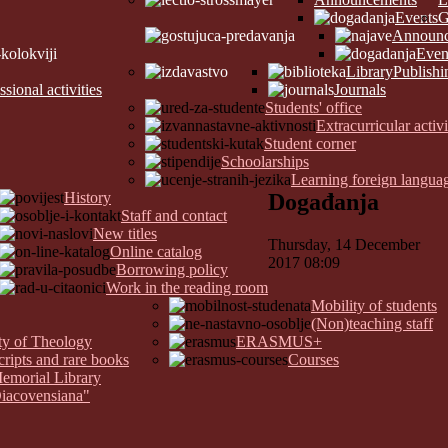
Events
G
Announc
Even
Library
Publishi
ssional activities
Journals
Students' office
Extracurricular activi
Student corner
Schoolarships
Learning foreign langua
History
Događanja
Staff and contact
New titles
Thursday, 14 December
Online catalog
2017 08:09
Borrowing policy
Work in the reading room
Mobility of students
(Non)teaching staff
lty of Theology
ERASMUS+
cripts and rare books
Courses
Memorial Library
Diacovensiana"