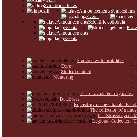
Scientific articles
Announcements
Symposiums
Events
Announcements
Scientific colloquia
Events
Profe
Announcements
Events
Students with disabilities
Dorm
Student council
Mentoring
List of available magazines
Databases
Repository of the Chatolic Facu
The collection of manus
J. J. Strossmayer's 
Regional Collection "