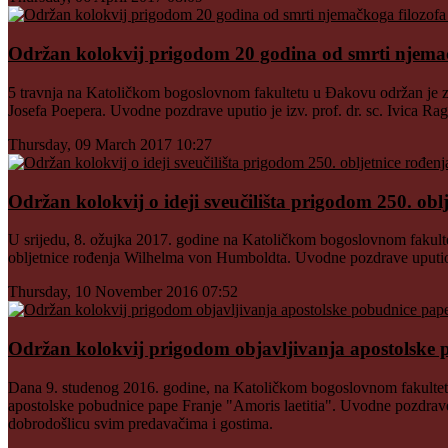
Održan kolokvij prigodom 20 godina od smrti njemač
5 travnja na Katoličkom bogoslovnom fakultetu u Đakovu održan je z
Josefa Poepera. Uvodne pozdrave uputio je izv. prof. dr. sc. Ivica Ra
Thursday, 09 March 2017 10:27
Održan kolokvij o ideji sveučilišta prigodom 250. 
U srijedu, 8. ožujka 2017. godine na Katoličkom bogoslovnom fakulte
obljetnice rođenja Wilhelma von Humboldta. Uvodne pozdrave uputio 
Thursday, 10 November 2016 07:52
Održan kolokvij prigodom objavljivanja apostolske 
Dana 9. studenog 2016. godine, na Katoličkom bogoslovnom fakultetu
apostolske pobudnice pape Franje "Amoris laetitia". Uvodne pozdrave up
dobrodošlicu svim predavačima i gostima.