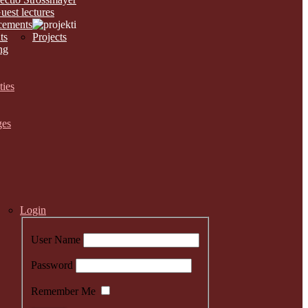
uest lectures
ements
ts
Projects
ng
ties
ges
Login
User Name
Password
Remember Me