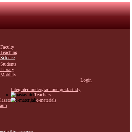
Faculty
Teaching
Science
Students
n
Library
Mobility
Login
Integrated undergrad. and grad. study
Teachers
lasses
e-materials
auri
ectio Strossmayer