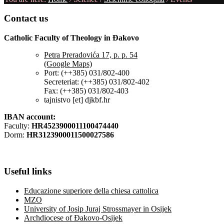
Contact
us
Catholic Faculty of Theology in Đakovo
Petra Preradovića 17, p. p. 54
(Google Maps)
Port: (++385) 031/802-400
Secreteriat: (++385) 031/802-402
Fax: (++385) 031/802-403
tajnistvo [et] djkbf.hr
IBAN account:
Faculty:
HR4523900011100474440
Dorm:
HR3123900011500027586
Useful
links
Educazione superiore della chiesa cattolica
MZO
University of Josip Juraj Strossmayer in Osijek
Archdiocese of Đakovo-Osijek