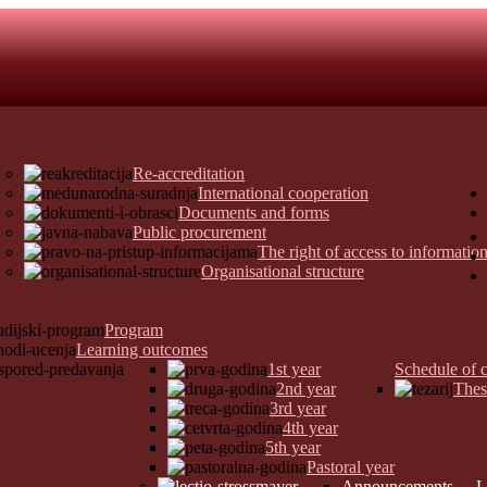
Re-accreditation
International cooperation
Documents and forms
Public procurement
The right of access to informatio
Organisational structure
Program
Learning outcomes
1st year
Schedule of c
2nd year
Thes
3rd year
4th year
5th year
Pastoral year
Announcements
L