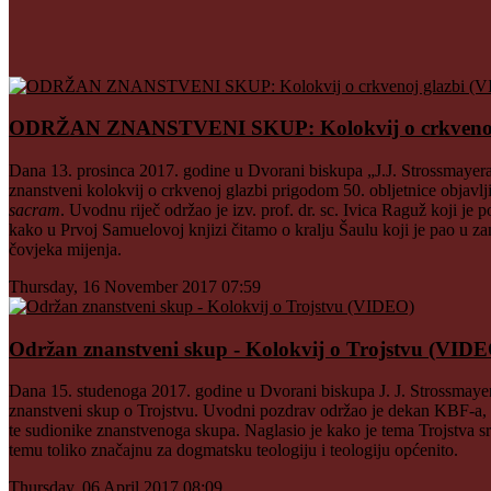
ODRŽAN ZNANSTVENI SKUP: Kolokvij o crkvenoj
Dana 13. prosinca 2017. godine u Dvorani biskupa „J.J. Strossmaye
znanstveni kolokvij o crkvenoj glazbi prigodom 50. obljetnice objavl
sacram
. Uvodnu riječ održao je izv. prof. dr. sc. Ivica Raguž koji je
kako u Prvoj Samuelovoj knjizi čitamo o kralju Šaulu koji je pao u za
čovjeka mijenja.
Thursday, 16 November 2017 07:59
Održan znanstveni skup - Kolokvij o Trojstvu (VID
Dana 15. studenoga 2017. godine u Dvorani biskupa J. J. Strossmay
znanstveni skup o Trojstvu. Uvodni pozdrav održao je dekan KBF-a, iz
te sudionike znanstvenoga skupa. Naglasio je kako je tema Trojstva s
temu toliko značajnu za dogmatsku teologiju i teologiju općenito.
Thursday, 06 April 2017 08:09