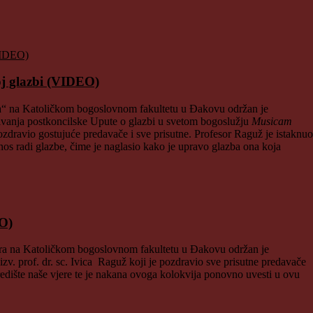
 glazbi (VIDEO)
ra“ na Katoličkom bogoslovnom fakultetu u Đakovu održan je
jivanja postkoncilske Upute o glazbi u svetom bogoslužju
Musicam
 pozdravio gostujuće predavače i sve prisutne. Profesor Raguž je istaknuo
nos radi glazbe, čime je naglasio kako je upravo glazba ona koja
EO)
era na Katoličkom bogoslovnom fakultetu u Đakovu održan je
v. prof. dr. sc. Ivica Raguž koji je pozdravio sve prisutne predavače
redište naše vjere te je nakana ovoga kolokvija ponovno uvesti u ovu