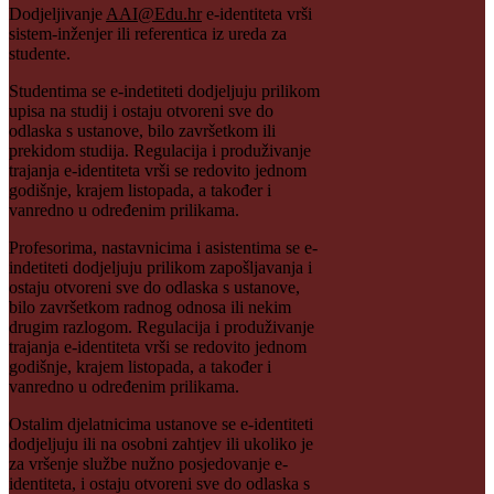
Dodjeljivanje
AAI@Edu.hr
e-identiteta vrši
sistem-inženjer ili referentica iz ureda za
studente.
Studentima se e-indetiteti dodjeljuju prilikom
upisa na studij i ostaju otvoreni sve do
odlaska s ustanove, bilo završetkom ili
prekidom studija. Regulacija i produživanje
trajanja e-identiteta vrši se redovito jednom
godišnje, krajem listopada, a također i
vanredno u određenim prilikama.
Profesorima, nastavnicima i asistentima se e-
indetiteti dodjeljuju prilikom zapošljavanja i
ostaju otvoreni sve do odlaska s ustanove,
bilo završetkom radnog odnosa ili nekim
drugim razlogom. Regulacija i produživanje
trajanja e-identiteta vrši se redovito jednom
godišnje, krajem listopada, a također i
vanredno u određenim prilikama.
Ostalim djelatnicima ustanove se e-identiteti
dodjeljuju ili na osobni zahtjev ili ukoliko je
za vršenje službe nužno posjedovanje e-
identiteta, i ostaju otvoreni sve do odlaska s