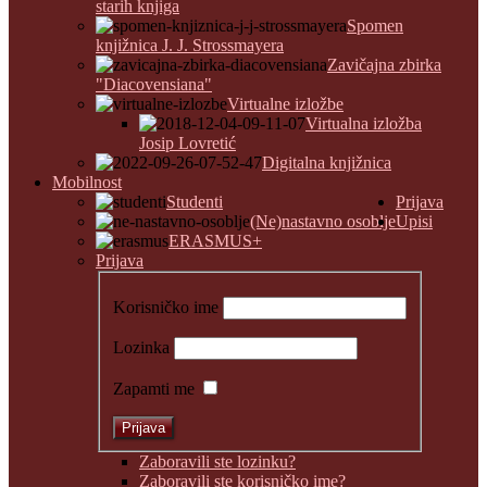
starih knjiga
Spomen
knjižnica J. J. Strossmayera
Zavičajna zbirka
"Diacovensiana"
Virtualne izložbe
Virtualna izložba
Josip Lovretić
Digitalna knjižnica
Mobilnost
Studenti
Prijava
(Ne)nastavno osoblje
Upisi
ERASMUS+
Prijava
Korisničko ime
Lozinka
Zapamti me
Zaboravili ste lozinku?
Zaboravili ste korisničko ime?