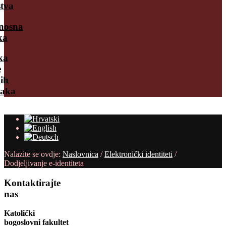
tva
nosna
ka
ka
e
ih
taka
Nalazite se ovdje:
Naslovnica
/
Elektronički identiteti
/
Dodjeljivanje e-identiteta
Kontaktirajte
nas
Katolički
bogoslovni fakultet