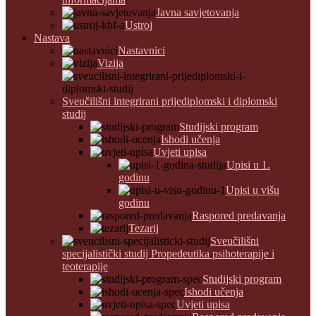
Javna savjetovanja
Ustroj
Nastava
Nastavnici
Vizija
Sveučilišni integrirani prijediplomski i diplomski
studij
Studijski program
Ishodi učenja
Uvjeti upisa
Upisi u 1.
godinu
Upisi u višu
godinu
Raspored predavanja
Tezarij
Sveučilišni
specijalistički studij Propedeutika psihoterapije i
teoterapije
Studijski program
Ishodi učenja
Uvjeti upisa