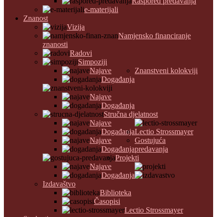
Raspored predavanja
e-materijali
Znanost
Vizija
Namjensko financiranje
znanosti
Radovi
Simpoziji
Najave
Znanstveni kolokviji
Događanja
Najave
Događanja
Stručna djelatnost
Najave
Događanja
Lectio Strossmayer
Najave
Gostujuća
Događanja
predavanja
Projekti
Najave
Događanja
Izdavaštvo
Biblioteka
Časopisi
Lectio Strossmayer