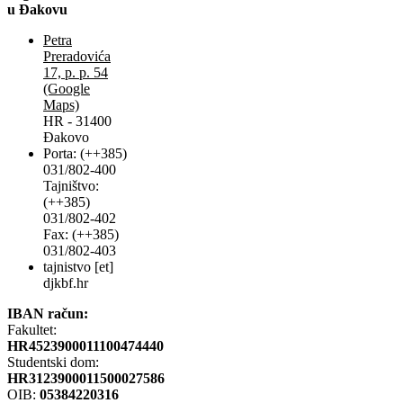
u Đakovu
Petra
Preradovića
17, p. p. 54
(Google
Maps)
HR - 31400
Đakovo
Porta: (++385)
031/802-400
Tajništvo:
(++385)
031/802-402
Fax: (++385)
031/802-403
tajnistvo [et]
djkbf.hr
IBAN račun:
Fakultet:
HR4523900011100474440
Studentski dom:
HR3123900011500027586
OIB:
05384220316