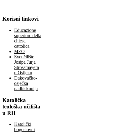
Korisni
linkovi
Educazione
superiore della
chiesa
cattolica
MZO
Sveučilište
Josipa Jurja
Strossmayera
u Osijeku
Đakovačko-
osječka
nadbiskupija
Katolička
teološka učilišta
u RH
Katolički
bogoslovni