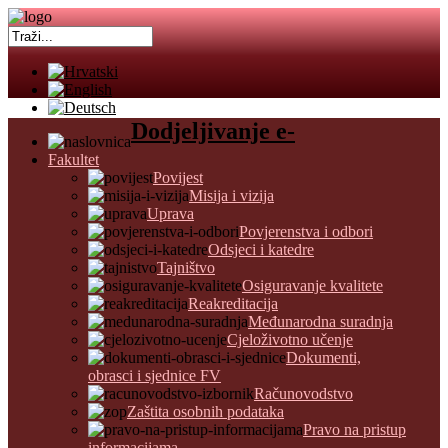
Dodjeljivanje e-
Fakultet
Povijest
Misija i vizija
Uprava
Povjerenstva i odbori
Odsjeci i katedre
Tajništvo
Osiguravanje kvalitete
Reakreditacija
Međunarodna suradnja
Cjeloživotno učenje
Dokumenti,
obrasci i sjednice FV
Računovodstvo
Zaštita osobnih podataka
Pravo na pristup
informacijama