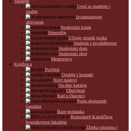
Studenti
Ured za studente i
studije
Izvannastavne
aktivnosti
Studentski kutak
Stipendije
Učenje stranih jezika
Studenti s invaliditetom
Studentski dom
Studentski zbor
Mentorstvo
Knjižnica
Povijest
Osoblje i kontakt
Novi naslovi
On-line katalog
Obavijesti
Rad u čitaonici
Popis dostupnih
časopisa
Baze podataka
Repozitorij Katoličkog
bogoslovnog fakulteta
Zbirka rukopisa i