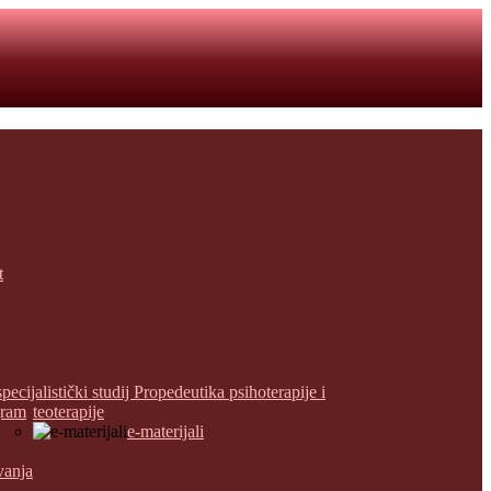
t
specijalistički studij Propedeutika psihoterapije i
gram
teoterapije
e-materijali
vanja