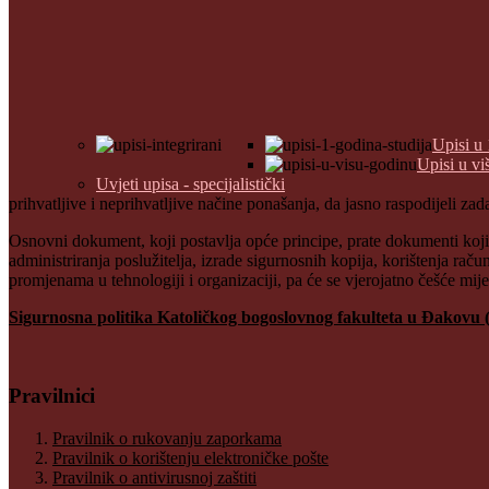
Upisi u 
Upisi u vi
Uvjeti upisa - specijalistički
prihvatljive i neprihvatljive načine ponašanja, da jasno raspodijeli zad
Osnovni dokument, koji postavlja opće principe, prate dokumenti koji de
administriranja poslužitelja, izrade sigurnosnih kopija, korištenja raču
promjenama u tehnologiji i organizaciji, pa će se vjerojatno češće mijen
Sigurnosna politika Katoličkog bogoslovnog fakulteta u Đakovu (
Pravilnici
Pravilnik o rukovanju zaporkama
Pravilnik o korištenju elektroničke pošte
Pravilnik o antivirusnoj zaštiti