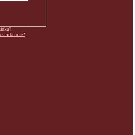
zinku?
orisničko ime?