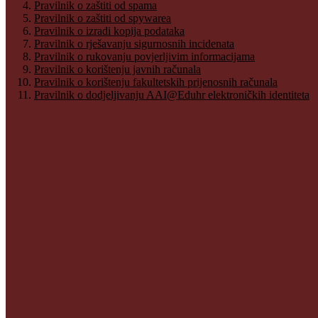
Pravilnik o zaštiti od spama
Pravilnik o zaštiti od spywarea
Pravilnik o izradi kopija podataka
Pravilnik o rješavanju sigurnosnih incidenata
Pravilnik o rukovanju povjerljivim informacijama
Pravilnik o korištenju javnih računala
Pravilnik o korištenju fakultetskih prijenosnih računala
Pravilnik o dodjeljivanju AAI@Eduhr elektroničkih identiteta