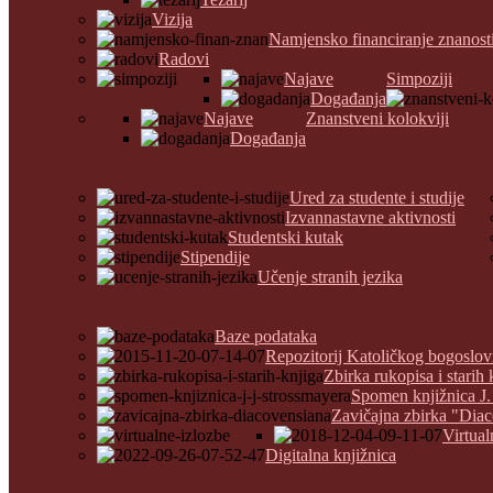
Vizija
Namjensko financiranje znanost
Radovi
Najave
Simpoziji
Događanja
Najave
Znanstveni kolokviji
Događanja
Ured za studente i studije
Izvannastavne aktivnosti
Studentski kutak
Stipendije
Učenje stranih jezika
Baze podataka
Repozitorij Katoličkog bogoslov
Zbirka rukopisa i starih 
Spomen knjižnica J.
Zavičajna zbirka "Dia
Virtual
Digitalna knjižnica