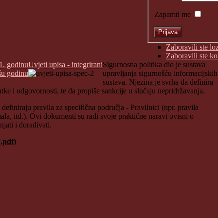
Zapamti me
Zaboravili ste lo
Zaboravili ste k
1. godinu
Uvjeti upisa - integrirani
Sigurnosna politika dio je sustava
šu godinu
upravljanja sigurnošću informacijskih
sustava. Njezina je svrha da definira
atke i odgovornosti, te da propiše sankcije u slučaju nepridržavanja.
finiraju pravila za specifična područja - Pravilnici (npr. pravila
nala, itd.). Ovi dokumenti su radi svoje praktične naravi ovisni o
jati i dorađivati.
.pdf)