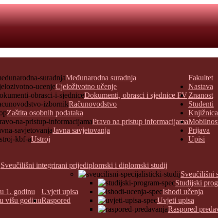
Međunarodna suradnja
Fakultet
Cjeloživotno učenje
Nastava
Dokumenti, obrasci i sjednice FV
Znanost
Računovodstvo
Studenti
Zaštita osobnih podataka
Knjižnica
Pravo na pristup informacijama
Mobilnos
Javna savjetovanja
Prijava
Ustroj
Upisi
Sveučilišni integrirani prijediplomski i diplomski studij
Sveučilišni 
Studijski pro
 u 1. godinu
Uvjeti upisa
Ishodi učenja
 u višu godinu
Raspored
Uvjeti upisa
Raspored preda