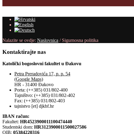
Nalazite se ovdje:
Naslovnica
/
Sigurnosna politika
Kontaktirajte
nas
Katolički bogoslovni fakultet u Đakovu
Petra Preradovića 17, p. p. 54
(Google Maps)
HR - 31400 Đakovo
Porta: (++385) 031/802-400
Tajništvo: (++385) 031/802-402
Fax: (++385) 031/802-403
tajnistvo [et] djkbf.hr
IBAN račun:
Fakultet:
HR4523900011100474440
Studentski dom:
HR3123900011500027586
OIB:
05384220316