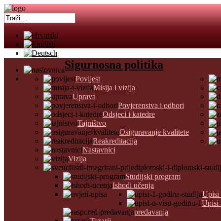
Sigurnosna politika
Povijest
Misija i vizija
Uprava
Povjerenstva i odbori
Odsjeci i katedre
Tajništvo
Osiguravanje kvalitete
Reakreditacija
Nastavnici
Vizija
Studijski program
Ishodi učenja
Upisi
Upisi
predavanja
Tezarij