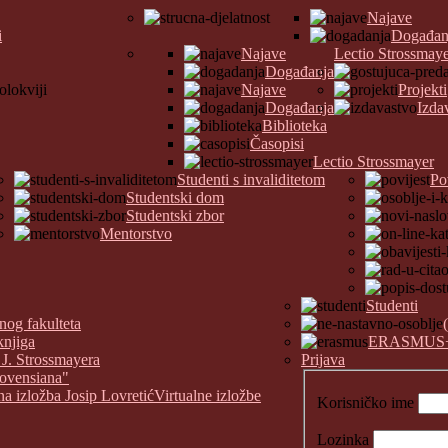
Najave
i
Događan
Najave
Lectio Strossmay
Događanja
Najave
Projekti
Događanja
Izda
Biblioteka
Časopisi
Lectio Strossmayer
Studenti s invaliditetom
Po
Studentski dom
Studentski zbor
Mentorstvo
Studenti
nog fakulteta
knjiga
ERASMUS
 J. Strossmayera
Prijava
covensiana"
na izložba Josip Lovretić
Virtualne izložbe
Korisničko ime
Lozinka