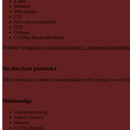
E-mail
Webmail
Web prostor
FTP
News (news.carnet.hr)
NTP
Domena
CARNet Bandwidth Metar
Detaljnije na
http://www.carnet.hr/profesori_i_znanstvenici/internets
On-line baze podataka
Više informacija o online bazama podataka možete pronaći na web st
Multimedija
Videokonferencija
Adobe Connect
Baltazar
CANet Meduza