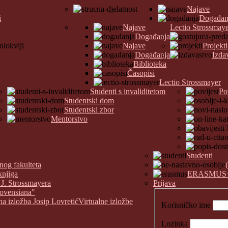
Najave
i
Događan
Najave
Lectio Strossmay
Događanja
Najave
Projekti
Događanja
Izda
Biblioteka
Časopisi
Lectio Strossmayer
Studenti s invaliditetom
Po
Studentski dom
Studentski zbor
Mentorstvo
Studenti
nog fakulteta
knjiga
ERASMUS
 J. Strossmayera
Prijava
covensiana"
na izložba Josip Lovretić
Virtualne izložbe
Korisničko ime
Lozinka