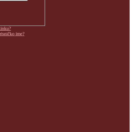
zinku?
orisničko ime?