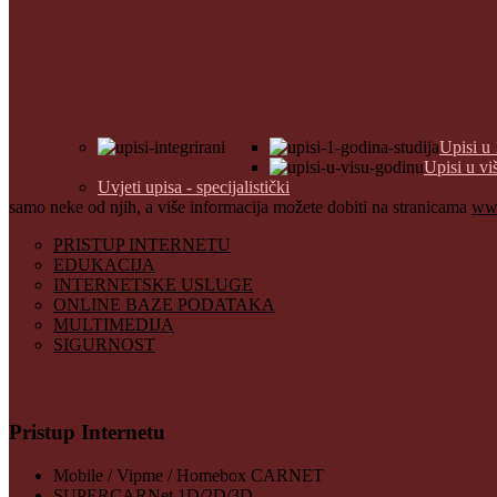
Upisi u 
Upisi u vi
Uvjeti upisa - specijalistički
samo neke od njih, a više informacija možete dobiti na stranicama
www
PRISTUP INTERNETU
EDUKACIJA
INTERNETSKE USLUGE
ONLINE BAZE PODATAKA
MULTIMEDIJA
SIGURNOST
Pristup Internetu
Mobile / Vipme / Homebox CARNET
SUPERCARNet 1D/2D/3D