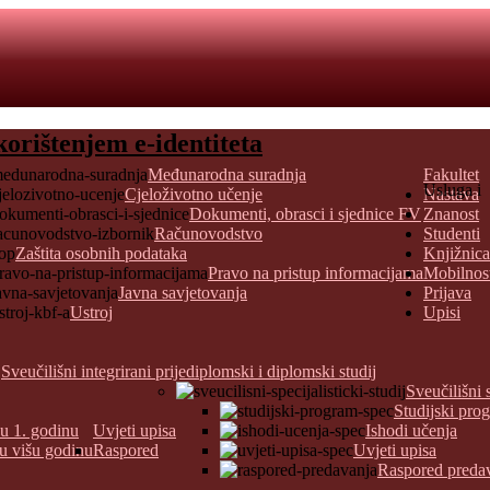
korištenjem e-identiteta
Međunarodna suradnja
Fakultet
Usluga i
Cjeloživotno učenje
Nastava
Dokumenti, obrasci i sjednice FV
Znanost
Računovodstvo
Studenti
Zaštita osobnih podataka
Knjižnica
Pravo na pristup informacijama
Mobilnos
Javna savjetovanja
Prijava
Ustroj
Upisi
Sveučilišni integrirani prijediplomski i diplomski studij
Sveučilišni 
Studijski pro
 u 1. godinu
Uvjeti upisa
Ishodi učenja
 u višu godinu
Raspored
Uvjeti upisa
Raspored preda