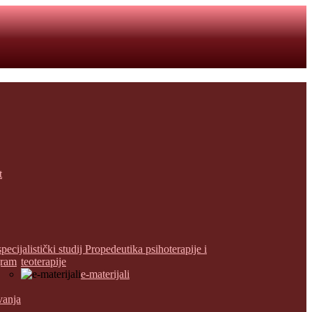
t
specijalistički studij Propedeutika psihoterapije i
gram
teoterapije
e-materijali
vanja