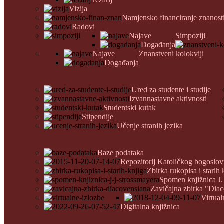
Vizija
Namjensko financiranje znanost
Radovi
Najave
Simpoziji
Događanja
Najave
Znanstveni kolokviji
Događanja
Ured za studente i studije
Izvannastavne aktivnosti
Studentski kutak
Stipendije
Učenje stranih jezika
Baze podataka
Repozitorij Katoličkog bogoslov
Zbirka rukopisa i starih 
Spomen knjižnica J.
Zavičajna zbirka "Dia
Virtual
Digitalna knjižnica