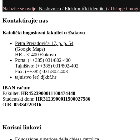
Nalazite se ovdje:
Naslovnica
/
Elektronički identiteti
/
Usluge i mogu
Kontaktirajte
nas
Katolički bogoslovni fakultet u Đakovu
Petra Preradovića 17, p. p. 54
(Google Maps)
HR - 31400 Đakovo
Porta: (++385) 031/802-400
Tajništvo: (++385) 031/802-402
Fax: (++385) 031/802-403
tajnistvo [et] djkbf.hr
IBAN račun:
Fakultet:
HR4523900011100474440
Studentski dom:
HR3123900011500027586
OIB:
05384220316
Korisni
linkovi
Educazione superiore della chiesa cattolica