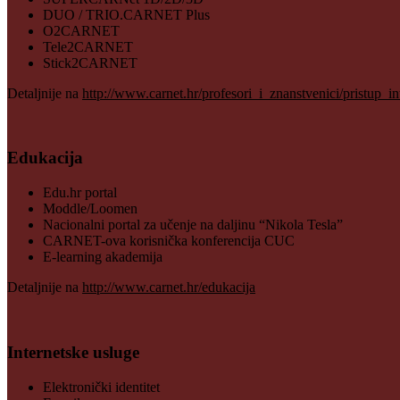
DUO / TRIO.CARNET Plus
O2CARNET
Tele2CARNET
Stick2CARNET
Detaljnije na
http://www.carnet.hr/profesori_i_znanstvenici/pristup_in
Edukacija
Edu.hr portal
Moddle/Loomen
Nacionalni portal za učenje na daljinu “Nikola Tesla”
CARNET-ova korisnička konferencija CUC
E-learning akademija
Detaljnije na
http://www.carnet.hr/edukacija
Internetske usluge
Elektronički identitet