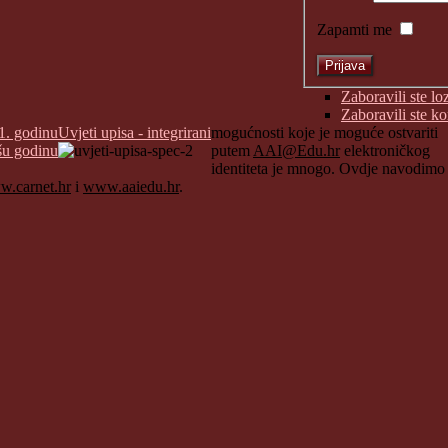
Zapamti me
Zaboravili ste lo
Zaboravili ste k
1. godinu
Uvjeti upisa - integrirani
mogućnosti koje je moguće ostvariti
šu godinu
putem
AAI@Edu.hr
elektroničkog
identiteta je mnogo. Ovdje navodimo
.carnet.hr
i
www.aaiedu.hr
.