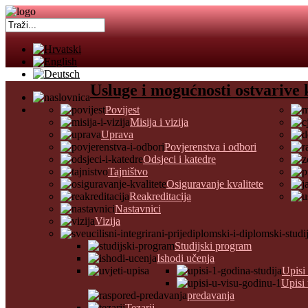
Usluge i mogućnosti ostvarive 
Povijest
Misija i vizija
Uprava
Povjerenstva i odbori
Odsjeci i katedre
Tajništvo
Osiguravanje kvalitete
Reakreditacija
Nastavnici
Vizija
Studijski program
Ishodi učenja
Upisi
Upisi
predavanja
Tezarij