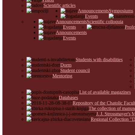
Scientific articles
Announcements
Symposiums
Events
Announcements
Scientific colloquia
Events
Profe
Announcements
Events
Students with disabilities
Dorm
Student council
Mentoring
List of available magazines
Databases
Repository of the Chatolic Facu
The collection of manus
J. J. Strossmayer's 
Regional Collection "