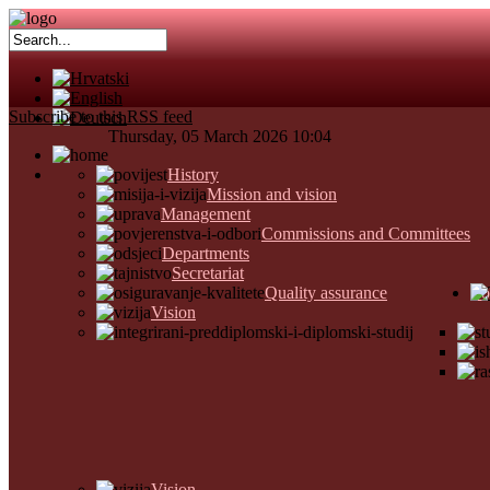
Subscribe to this RSS feed
Thursday, 05 March 2026 10:04
History
Mission and vision
Management
Commissions and Committees
Departments
Secretariat
Quality assurance
Lo
Vision
Vision