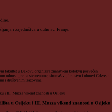
odine.
janja i zajedništva u duhu sv. Franje.
vni fakultet u Đakovu organizira znanstveni kolokvij posvećen
govom odnosu prema stvorenome, siromaštvu, bratstvu i obnovi Crkve, s
nim i društvenim izazovima.
ilišta u Osijeku i III. Muzza vikend znanosti u Osijeku