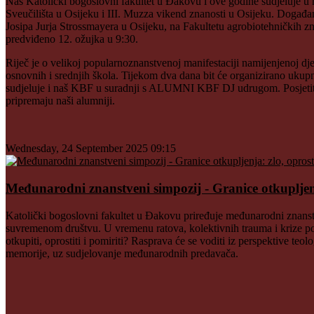
Naš Katolički bogoslovni fakultet u Đakovu i ove godine sudjeluje u m
Sveučilišta u Osijeku i III. Muzza vikend znanosti u Osijeku. Događa
Josipa Jurja Strossmayera u Osijeku, na Fakultetu agrobiotehničkih z
predviđeno 12. ožujka u 9:30.
Riječ je o velikoj popularnoznanstvenoj manifestaciji namijenjenoj dje
osnovnih i srednjih škola. Tijekom dva dana bit će organizirano ukupn
sudjeluje i naš KBF u suradnji s ALUMNI KBF DJ udrugom. Posjetitelj
pripremaju naši alumniji.
Wednesday, 24 September 2025 09:15
Međunarodni znanstveni simpozij - Granice otkupljenja
Katolički bogoslovni fakultet u Đakovu priređuje međunarodni znanst
suvremenom društvu. U vremenu ratova, kolektivnih trauma i krize pov
otkupiti, oprostiti i pomiriti? Rasprava će se voditi iz perspektive teolo
memorije, uz sudjelovanje međunarodnih predavača.