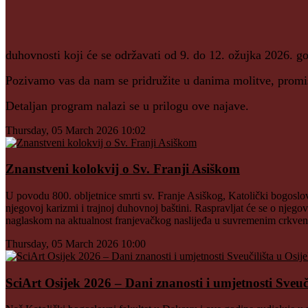
duhovnosti koji će se održavati od 9. do 12. ožujka 2026. g
Pozivamo vas da nam se pridružite u danima molitve, promišl
Detaljan program nalazi se u prilogu ove najave.
Thursday, 05 March 2026 10:02
Znanstveni kolokvij o Sv. Franji Asiškom
U povodu 800. obljetnice smrti sv. Franje Asiškog, Katolički bogoslo
njegovoj karizmi i trajnoj duhovnoj baštini. Raspravljat će se o nje
naglaskom na aktualnost franjevačkog naslijeđa u suvremenim crkve
Thursday, 05 March 2026 10:00
SciArt Osijek 2026 – Dani znanosti i umjetnosti Sveuč