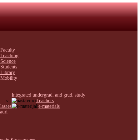
Faculty
Teaching
Science
Students
n
Library
Mobility
Integrated undergrad. and grad. study
Teachers
lasses
e-materials
auri
ectio Strossmayer