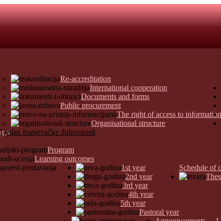
Re-accreditation
International cooperation
Documents and forms
Public procurement
The right of access to informatio
Organisational structure
gin
Program
Learning outcomes
1st year
Schedule of c
2nd year
Thes
3rd year
4th year
5th year
Pastoral year
Announcements
L