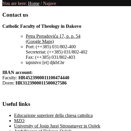
You are here:
Home
/
Najave
Contact
us
Catholic Faculty of Theology in Đakovo
Petra Preradovića 17, p. p. 54
(Google Maps)
Port: (++385) 031/802-400
Secreteriat: (++385) 031/802-402
Fax: (++385) 031/802-403
tajnistvo [et] djkbf.hr
IBAN account:
Faculty:
HR4523900011100474440
Dorm:
HR3123900011500027586
Useful
links
Educazione superiore della chiesa cattolica
MZO
University of Josip Juraj Strossmayer in Osijek