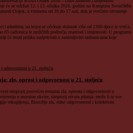
anifestaciji SciArt Osijek 2026 – Dani znanosti i umjetnosti
nje će se održati 12. i 13. ožujka 2026. godine na Kampusu Sveučilišta
nanosti Osijek, u vremenu od 10 do 17 sati, dok je svečano otvorenje
ci i mladima, na kojoj se očekuje dolazak više od 1300 djece iz vrtića,
o 65 radionica iz različitih područja znanosti i umjetnosti. U programu
i će imati priliku sudjelovati u zanimljivim radionicama koje
: zlo, oprost i odgovornost u 21. stoljeću
veni simpozij posvećen temama zla, oprosta i odgovornosti u
jerenja u moralne okvire, simpozij otvara pitanja: može li se sve
gije otkupljenja, filozofije zla, etike odgovornosti i kolektivne