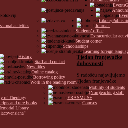
Events
G
Announc
Even
Library
Publishi
ssional activities
Journals
Students' office
Extracurricular activi
Student corner
Schoolarships
Learning foreign langua
History
Tjedan franjevačke
Staff and contact
duhovnosti
New titles
Online catalog
S radošću najavljujemo
Borrowing policy
Tjedan franjevačke
Work in the reading room
Mobility of students
(Non)teaching staff
lty of Theology
ERASMUS+
cripts and rare books
Courses
Memorial Library
Diacovensiana"