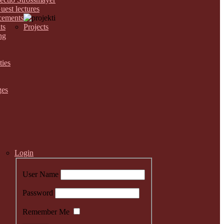
uest lectures
ements
ts
Projects
ng
ties
ges
Login
User Name
Password
Remember Me