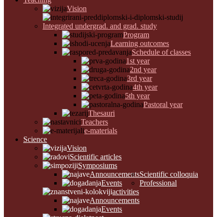
Vision
Integrated undergrad. and grad. study
Program
Learning outcomes
Schedule of classes
1st year
2nd year
3rd year
4th year
5th year
Pastoral year
Thesauri
Teachers
e-materials
Science
Vision
Scientific articles
Symposiums
Announcements
Scientific colloquia
Events
Professional
activities
Announcements
Events