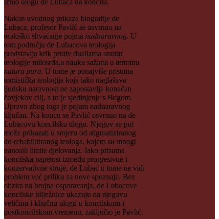
iznio ulogu de Lubaca na koncilu.
Nakon uvodnog prikaza biografije de
Lubaca, profesor Pavlić se osvrnuo na
teološko shvaćanje pojma
nadnaravnog
. U
tom području de Lubacova teologija
predstavlja krik protiv dualizma unutar
teologije milosrđa,a nauku sažima u terminu
natura pura
. U tome je ponajviše prisutna
tomistička teologija koja iako naglašava
ljudsku naravnost ne zapostavlja konačan
čovjekov cilj, a to je sjedinjenje s Bogom.
Upravo zbog toga je pojam nadnaravnog
ključan. Na koncu se Pavlić osvrnuo na de
Lubacovu koncilsku ulogu. Njegov se put
može prikazati u smjeru od stigmatiziranog
do rehabilitiranog teologa, kojem su mnogi
nanosili limite djelovanja. Iako prisutna
koncilska napetost između progresivne i
konzervativne struje, de Lubac u tome ne vidi
problem već priliku za nove spoznaje. Bez
obzira na brojna osporavanja, de Lubacove
koncilske bilježnice ukazuju na njegovu
veličinu i ključnu ulogu u koncilskom i
postkoncilskom vremenu, zaključio je Pavlić.