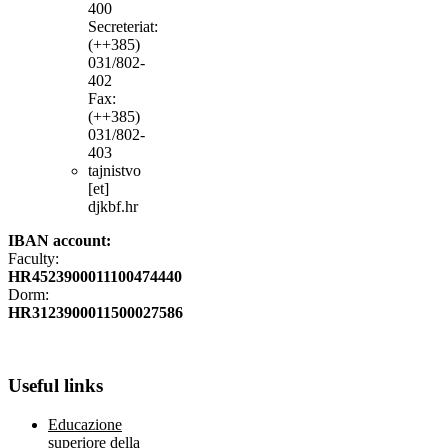
400
Secreteriat:
(++385)
031/802-
402
Fax:
(++385)
031/802-
403
tajnistvo
[et]
djkbf.hr
IBAN account:
Faculty:
HR4523900011100474440
Dorm:
HR3123900011500027586
Useful
links
Educazione
superiore della