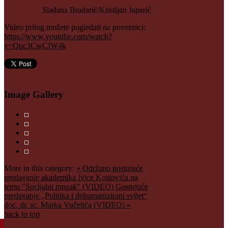
Slađana Bradarić/Kristijan Japarić
Video prilog možete pogledati na poveznici:
https://www.youtube.com/watch?
v=Qpc3CwCIW4k
Image Gallery
More in this category:
« Održano gostujuće
predavanje akademika Ivice Kostovića na
temu "Socijalni mozak" (VIDEO)
Gostujuće
predavanje „Politika i dehumanizirani svijet“
doc. dr. sc. Marka Vučetića (VIDEO) »
back to top