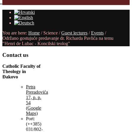
..
You are here:
Home
/
Science
/
Guest lectures
/
Events
/
Održano gostujuće predavanje dr. Richarda Pavlića na temu
"Henri de Lubac - Koncilski teolog"
Contact
us
Catholic Faculty of
Theology in
Đakovo
Petra
Preradovića
17, p. p.
54
(Google
Maps)
Port:
(++385)
031/802-