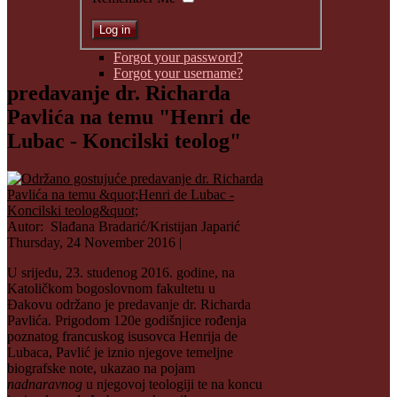
Forgot your password?
Forgot your username?
predavanje dr. Richarda
Pavlića na temu "Henri de
Lubac - Koncilski teolog"
Autor: Slađana Bradarić/Kristijan Japarić
Thursday, 24 November 2016 |
U srijedu, 23. studenog 2016. godine, na
Katoličkom bogoslovnom fakultetu u
Đakovu održano je predavanje dr. Richarda
Pavlića. Prigodom 120e godišnjice rođenja
poznatog francuskog isusovca Henrija de
Lubaca, Pavlić je iznio njegove temeljne
biografske note, ukazao na pojam
nadnaravnog
u njegovoj teologiji te na koncu