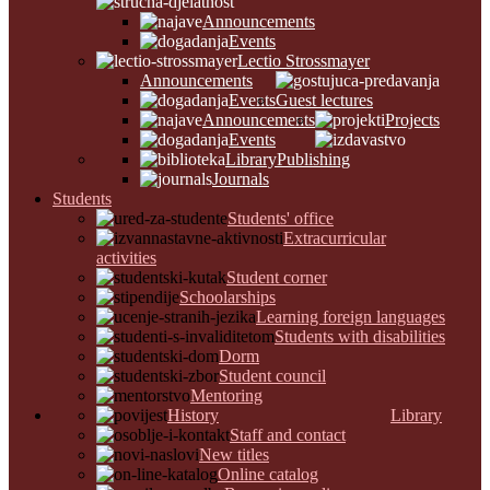
Announcements
Events
Lectio Strossmayer
Announcements
Events
Guest lectures
Announcements
Projects
Events
Library
Publishing
Journals
Students
Students' office
Extracurricular
activities
Student corner
Schoolarships
Learning foreign languages
Students with disabilities
Dorm
Student council
Mentoring
History
Library
Staff and contact
New titles
Online catalog