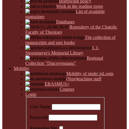
Borrowing policy
Work in the reading room
List of available
magazines
Databases
Repository of the Chatolic
Faculty of Theology
The collection of
manuscripts and rare books
J. J.
Strossmayer's Memorial Library
Regional
Collection "Diacovensiana"
Mobility
Mobility of students
Login
(Non)teaching staff
ERASMUS+
Courses
Login
User Name
Password
Remember Me