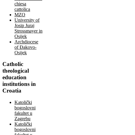
chiesa
cattolica
MZO
University of
Josip Juraj
Strossmayer in
Osijek
Archdiocese
of Đakovo-
Osijek
Catholic
theological
education
institutions in
Croatia
Katolički
bogoslovni
fakultet u
Zagrebu
Katolički
bogoslovni
fakultet u